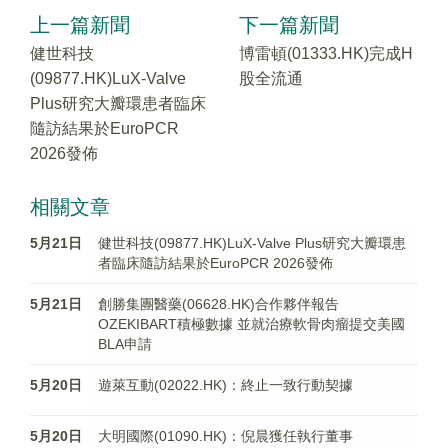
上一篇新聞
下一篇新聞
​健世科技
博雷頓(01333.HK)完成H
(09877.HK)LuX-Valve
股全流通
Plus研究大瓣環患者臨床
隨訪結果於EuroPCR
2026發佈
相關文章
5月21日
​健世科技(09877.HK)LuX-Valve Plus研究大瓣環患
者臨床隨訪結果於EuroPCR 2026發佈
5月21日
創勝集團醫藥(06628.HK)合作夥伴報告
OZEKIBART積極數據 並就治療軟骨肉瘤提交美國
BLA申請
5月20日
遊萊互動(02022.HK)：終止一致行動契據
5月20日
大明國際(01090.HK)：倪晨獲任執行董事