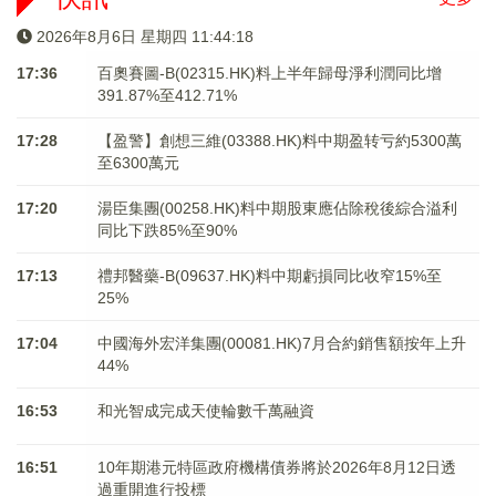
2026年8月6日 星期四 11:44:18
17:36
百奧賽圖-B(02315.HK)料上半年歸母淨利潤同比增
391.87%至412.71%
17:28
【盈警】創想三維(03388.HK)料中期盈转亏約5300萬
至6300萬元
17:20
湯臣集團(00258.HK)料中期股東應佔除稅後綜合溢利
同比下跌85%至90%
17:13
禮邦醫藥-B(09637.HK)料中期虧損同比收窄15%至
25%
17:04
中國海外宏洋集團(00081.HK)7月合約銷售額按年上升
44%
16:53
和光智成完成天使輪數千萬融資
16:51
10年期港元特區政府機構債券將於2026年8月12日透
過重開進行投標