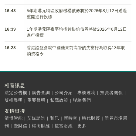
16:43
5年期港元特區政府機構債券將於2026年8月12日透過
重開進行投標
16:39
1年期港元隔夜平均指數掛鉤債券將於2026年8月12日
進行投標
16:28
香港證監會就中國糖果前高管的失當行為取得13年取
消資格令
相關訊息
法定公告欄
|
廣告查詢
|
公司介紹
|
專欄邀稿
|
投資者關係
|
版權聲明
|
重要聲明
|
私隱政策
|
聯絡我們
友情鏈接
清博智能
|
艾媒諮詢
|
和訊
|
新時空
|
時代財經
|
證券市場周
刊
|
壹財信
|
權衡財經
|
攬富財經
|
更多...