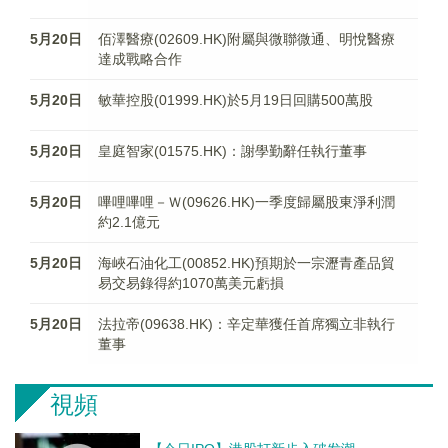
5月20日
佰澤醫療(02609.HK)附屬與微聯微通、明悅醫療
達成戰略合作
5月20日
敏華控股(01999.HK)於5月19日回購500萬股
5月20日
皇庭智家(01575.HK)：謝學勤辭任執行董事
5月20日
嗶哩嗶哩－Ｗ(09626.HK)一季度歸屬股東淨利潤
約2.1億元
5月20日
海峽石油化工(00852.HK)預期於一宗瀝青產品貿
易交易錄得約1070萬美元虧損
5月20日
法拉帝(09638.HK)：辛定華獲任首席獨立非執行
董事
視頻