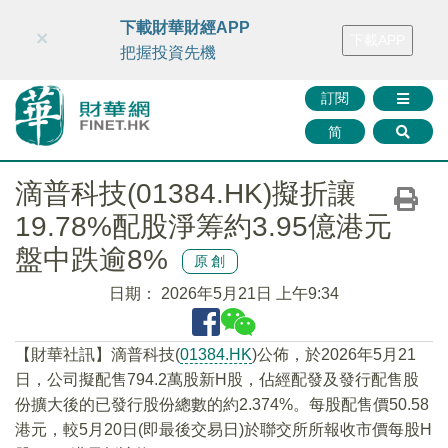
財華智庫網
FINTV
FINMETA
財華證券
媒體矩陣
下載財華財經APP
×
下載APP
智庫沙龍
聯絡我們
把握投資先機
訂閱
简
滴普科技(01384.HK)擬折讓
19.78%配股淨筹約3.95億港元
盤中跌逾8%
原創
日期：
2026年5月21日 上午9:34
​【財華社訊】滴普科技(
01384.HK
)公佈，於2026年5月21
日，公司擬配售794.2萬股新H股，佔經配發及發行配售股
份擴大後的已發行股份總數的約2.374%。每股配售價50.58
港元，較5月20日(即最後交易日)於聯交所所報收市價每股H