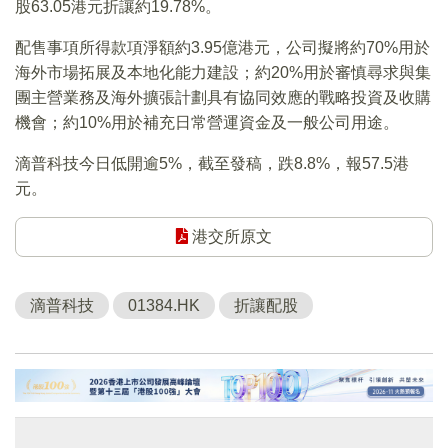
股63.05港元折讓約19.78%。
配售事項所得款項淨額約3.95億港元，公司擬將約70%用於
海外市場拓展及本地化能力建設；約20%用於審慎尋求與集
團主營業務及海外擴張計劃具有協同效應的戰略投資及收購
機會；約10%用於補充日常營運資金及一般公司用途。
滴普科技今日低開逾5%，截至發稿，跌8.8%，報57.5港
元。
港交所原文
滴普科技
01384.HK
折讓配股