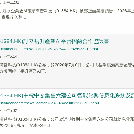
日 上午11:32
，港股企業級AI龍頭滴普科技（01384.HK）披露正面業績預告，2026年
%，實現收入翻...
01384.HK)訂立岳升產業AI平台招商合作協議書
net.hk/newscenter/news_content/6a4cc5442308299332100b8f
日 下午5:14
滴普科技(01384.HK)公布，於2026年7月6日，公司與岳陽臨港高新
擬圍繞「岳升產業AI平...
01384.HK)中標中交集團六建公司智能化與信息化系統
net.hk/newscenter/news_content/6a4387ac230829983c60beb3
日 下午5:02
】滴普科技(01384.HK)公布，公司於近期收到中交集團六建公司就信
2286.6萬元。於本公告日...