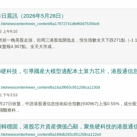
日晨訊（2026年5月28日）
net.hk/newscenter/news_content/6a17972741dfef60d75356e8
日 上午9:10
然前一晚美股走強，但周三港股低開低走，恆生指數全天下跌271點（-1.1
收盤報4,907點。全天大市成...
I硬科技，引導國産大模型適配本土算力芯片，港股通信息技術
net.hk/newscenter/news_content/6a16a3f665c951208ca1230d
日 下午3:53
5月27日收盤，中證港股通信息技術綜合指數(930967)上漲0.55%，成分
飛醫療科...
輯穩固，港股芯片資産價值凸顯，聚焦硬科技的港股通信息技術E
net.hk/newscenter/news_content/6a168db265c951208ca122e0