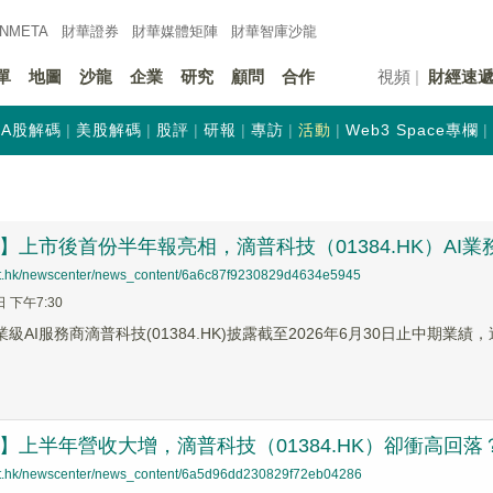
INMETA
財華證券
財華
媒體矩陣
財華
智庫沙龍
單
地圖
沙龍
企業
研究
顧問
合作
視頻
財經速
A股解碼
美股解碼
股評
研報
專訪
活動
Web3 Space專欄
蹤】上市後首份半年報亮相，滴普科技（01384.HK）AI業
net.hk/newscenter/news_content/6a6c87f9230829d4634e5945
日 下午7:30
業級AI服務商滴普科技(01384.HK)披露截至2026年6月30日止中
蹤】上半年營收大增，滴普科技（01384.HK）卻衝高回落
net.hk/newscenter/news_content/6a5d96dd230829f72eb04286