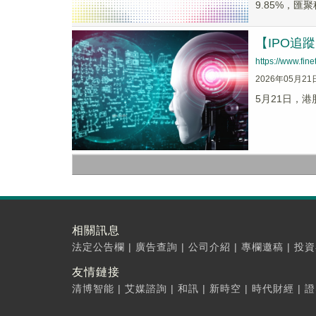
9.85%，匯聚科
【IPO追
https://www.fi
2026年05月21
5月21日，港
相關訊息
法定公告欄
|
廣告查詢
|
公司介紹
|
專欄邀稿
|
投資
友情鏈接
清博智能
|
艾媒諮詢
|
和訊
|
新時空
|
時代財經
|
證