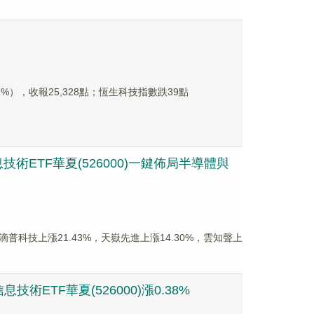
%），收報25,328點；恆生科技指數跌39點
ETF華夏(526000)一鍵佈局半導體與
股滴普科技上漲21.43%，天嶽先進上漲14.30%，雲知聲上
TF華夏(526000)漲0.38%