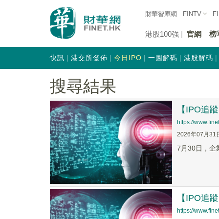
財華智庫網
FINTV
F
港股100強
官網
榜
快訊
港交所發佈
今日IPO
一圖解碼
港股解碼
搜尋結果
【IPO追
https://www.fi
2026年07月31
7月30日，企
【IPO追
https://www.fi