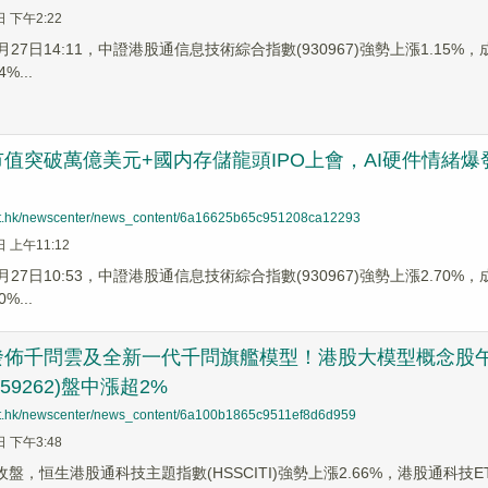
日 下午2:22
5月27日14:11，中證港股通信息技術綜合指數(930967)強勢上漲1.15%
%...
值突破萬億美元+國内存儲龍頭IPO上會，AI硬件情緒爆發，
net.hk/newscenter/news_content/6a16625b65c951208ca12293
日 上午11:12
5月27日10:53，中證港股通信息技術綜合指數(930967)強勢上漲2.70%
%...
發佈千問雲及全新一代千問旗艦模型！港股大模型概念股午
159262)盤中漲超2%
net.hk/newscenter/news_content/6a100b1865c9511ef8d6d959
日 下午3:48
收盤，恒生港股通科技主題指數(HSSCITI)強勢上漲2.66%，港股通科技ET