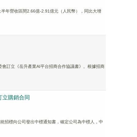
上半年營收區間2.66億-2.91億元（人民幣），同比大增
區管委會訂立《岳升產業AI平台招商合作協議書》。根據招商
及訂立購銷合同
息化系統招標向公司發出中標通知書，確定公司為中標人，中