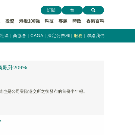
訂閱
简
遞
投資
港股100強
科技
專題
時政
香港百科
社區
商協會
CAGA
法定公告欄
服務
聯絡我們
務飆升209%
期業績，這也是公司登陸港交所之後發布的首份半年報。
？