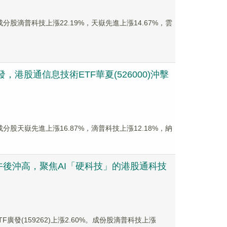
，成分股滴普科技上漲22.19%，天嶽先進上漲14.67%，雲
港股通信息技術ETF華夏(526000)沖擊
，成分股天嶽先進上漲16.87%，滴普科技上漲12.18%，納
後沖高，聚焦AI「硬科技」的港股通科技
F廣發(159262)上漲2.60%。成份股滴普科技上漲