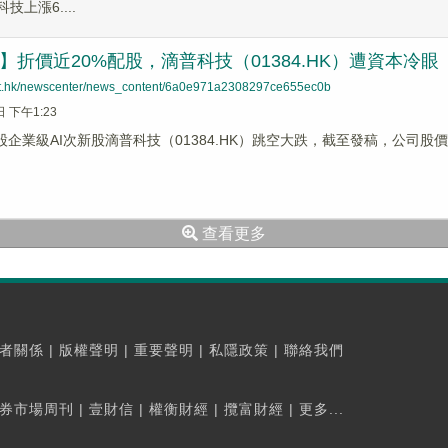
技上漲6....
蹤】折價近20%配股，滴普科技（01384.HK）遭資本冷眼
net.hk/newscenter/news_content/6a0e971a2308297ce655ec0b
日 下午1:23
股企業級AI次新股滴普科技（01384.HK）跳空大跌，截至發稿，公司股價重挫1
查看更多
者關係
|
版權聲明
|
重要聲明
|
私隱政策
|
聯絡我們
券市場周刊
|
壹財信
|
權衡財經
|
攬富財經
|
更多...