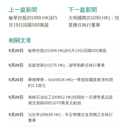
上一篇新聞
下一篇新聞
敏華控股(01999.HK)於5
大明國際(01090.HK)：倪
月19日回購500萬股
晨獲任執行董事
相關文章
5月20日
敏華控股(01999.HK)於5月19日回購500萬股
5月20日
皇庭智家(01575.HK)：謝學勤辭任執行董事
5月20日
嗶哩嗶哩－Ｗ(09626.HK)一季度歸屬股東淨利潤
約2.1億元
5月20日
海峽石油化工(00852.HK)預期於一宗瀝青產品貿
易交易錄得約1070萬美元虧損
5月20日
法拉帝(09638.HK)：辛定華獲任首席獨立非執行
董事