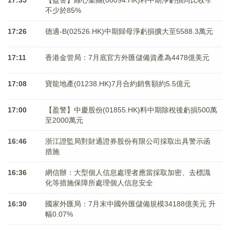
17:35
【盈警】綠心集團(00094.HK)料中期淨虧損同比收窄
不少於85%
17:26
德適-B(02526.HK)中期歸母淨虧損擴大至5588.3萬元
17:11
香港金管局：7月底官方外匯儲備資產為4478億美元
17:08
寶龍地產(01238.HK)7月合約銷售額約5.5億元
17:00
【盈警】中慶股份(01855.HK)料中期除稅後虧損500萬
至2000萬元
16:46
浙江證監局對財通證券股份有限公司採取出具警示函
措施
16:36
網信辦：大型個人信息處理者應當採取加密、去標識
化等措施保障所處理個人信息安全
16:30
國家外匯局：7月末中國外匯儲備規模34188億美元 升
幅0.07%