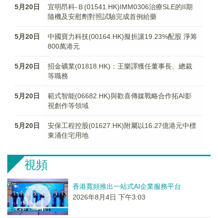
5月20日
宜明昂科-Ｂ(01541.HK)IMM0306治療SLE的II期
隨機及安慰劑對照試驗完成首例給藥
5月20日
中國寶力科技(00164.HK)擬折讓19.23%配股 淨筹
800萬港元
5月20日
​招金礦業(01818.HK)：王樂譯獲任董事長、總裁
等職務
5月20日
範式智能(06682.HK)與歡喜傳媒戰略合作拓AI影
視創作等領域
5月20日
安保工程控股(01627.HK)附屬以16.27億港元中標
東涌住宅用地
視頻
香港寬頻推出一站式AI企業服務平台
2026年8月4日 下午3:03