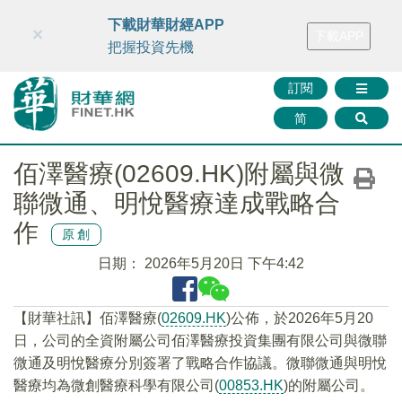
財華智庫網
FINTV
FINMETA
財華證券
媒體矩陣
下載財華財經APP
×
下載APP
智庫沙龍
聯絡我們
把握投資先機
訂閱
简
佰澤醫療(02609.HK)附屬與微
聯微通、明悅醫療達成戰略合
作
原創
日期：
2026年5月20日 下午4:42
​【財華社訊】佰澤醫療(
02609.HK
)公佈，於2026年5月20
日，公司的全資附屬公司佰澤醫療投資集團有限公司與微聯
微通及明悅醫療分別簽署了戰略合作協議。微聯微通與明悅
醫療均為微創醫療科學有限公司(
00853.HK
)的附屬公司。