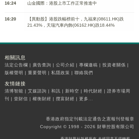
16:24
山金國際：港股上市工作正常推進中
16:20
【異動股】港股跌幅榜前十，九福來(08611.HK)跌
21.43%，天瑞汽車内飾(06162.HK)跌18.44%
相關訊息
法定公告欄
|
廣告查詢
|
公司介紹
|
專欄邀稿
|
投資者關係
|
版權聲明
|
重要聲明
|
私隱政策
|
聯絡我們
友情鏈接
清博智能
|
艾媒諮詢
|
和訊
|
新時空
|
時代財經
|
證券市場周
刊
|
壹財信
|
權衡財經
|
攬富財經
|
更多...
香港政府指定刊載法定通告之憲報刊登報章
Copyright © 1998 - 2026 財華控股有限公司
香港財華社版權所有,未經同意不得轉載。