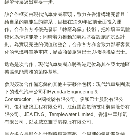
經濟發展邁出重要一步。
該合作框架由現代汽車集團牽頭，致力在香港構建完善且自
給自足的氫能生態體系，目標在2030年底前全面投入運
作。合作各方將優先發展「轉廢為氫」技術，把堆填區氣體
轉化為清潔能源；同時着力推動加氫站基礎設施的試點計
劃。為實現完整的價值鏈整合，合作各方亦會致力部署客製
化的氫燃料電池車隊，涵蓋商業旅遊巴士與機場接駁巴士。
透過是次合作，現代汽車集團亦將香港定位為其在亞太地區
擴張氫能業務的策略基地。
參與簽署合作備忘錄的其他主要夥伴包括：現代汽車集團旗
下的現代汽車公司和Hyundai Engineering &
Construction、中國檢驗有限公司、俊和巴士服務有限公
司、俊和建築工程有限公司、江蘇國富氫能技術裝備股份有
限公司、JEA ENG、Templewater Limited、香港中華煤氣
有限公司，以及威立雅香港控股有限公司。
是次多方長期合作計劃將構建完整、全周期的氫能產業鏈，