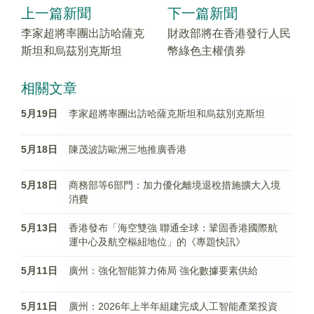
上一篇新聞
下一篇新聞
李家超將率團出訪哈薩克
財政部將在香港發行人民
斯坦和烏茲別克斯坦
幣綠色主權債券
相關文章
5月19日
李家超將率團出訪哈薩克斯坦和烏茲別克斯坦
5月18日
陳茂波訪歐洲三地推廣香港
5月18日
商務部等6部門：加力優化離境退稅措施擴大入境
消費
5月13日
香港發布「海空雙強 聯通全球：鞏固香港國際航
運中心及航空樞紐地位」的《專題快訊》
5月11日
廣州：強化智能算力佈局 強化數據要素供給
5月11日
廣州：2026年上半年組建完成人工智能產業投資