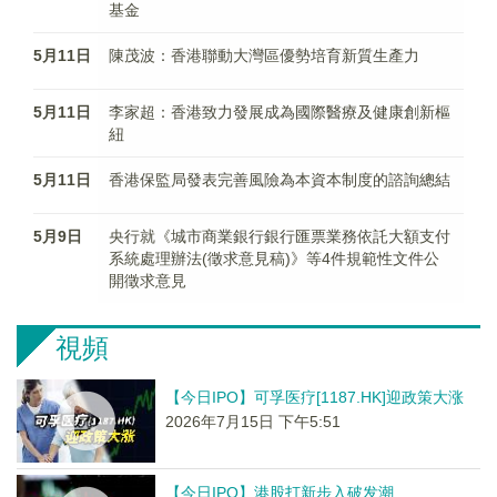
基金
5月11日
陳茂波：香港聯動大灣區優勢培育新質生產力
5月11日
李家超：香港致力發展成為國際醫療及健康創新樞
紐
5月11日
香港保監局發表完善風險為本資本制度的諮詢總結
5月9日
央行就《城市商業銀行銀行匯票業務依託大額支付
系統處理辦法(徵求意見稿)》等4件規範性文件公
開徵求意見
視頻
【今日IPO】可孚医疗[1187.HK]迎政策大涨
2026年7月15日 下午5:51
【今日IPO】港股打新步入破发潮