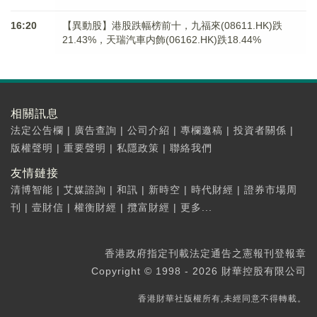
16:20
【異動股】港股跌幅榜前十，九福來(08611.HK)跌
21.43%，天瑞汽車内飾(06162.HK)跌18.44%
相關訊息
法定公告欄
|
廣告查詢
|
公司介紹
|
專欄邀稿
|
投資者關係
|
版權聲明
|
重要聲明
|
私隱政策
|
聯絡我們
友情鏈接
清博智能
|
艾媒諮詢
|
和訊
|
新時空
|
時代財經
|
證券市場周
刊
|
壹財信
|
權衡財經
|
攬富財經
|
更多...
香港政府指定刊載法定通告之憲報刊登報章
Copyright © 1998 - 2026 財華控股有限公司
香港財華社版權所有,未經同意不得轉載。