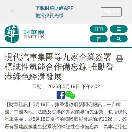
財華智庫網
FINTV
FINMETA
財華證券
媒體矩陣
下載財華財經APP
×
下載APP
智庫沙龍
聯絡我們
把握投資先機
訂閱
简
現代汽車集團等九家企業簽署
標誌性氫能合作備忘錄 推動香
港綠色經濟發展
日期：
2026年5月19日 下午2:02
【財華社訊】5月19日，據香港政府新聞公報訊，來自韓
國、中國內地、法國及香港的九家業界領先企業，包括現代
汽車集團，於5月18日舉行的國際氫能發展論壇2026上，簽
署有關建設氫能生態系統的標誌性合作備忘錄，為本港綠色