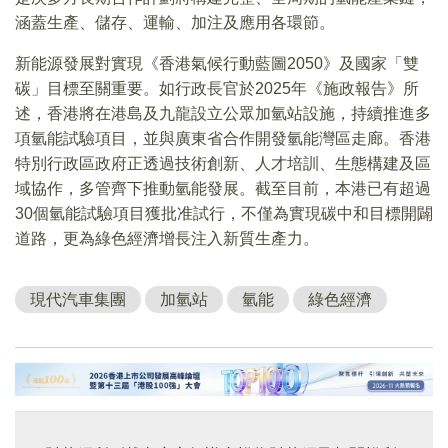
涵蓋生產、儲存、運輸、加注及應用各環節。
新能源發展對實現《香港氣候行動藍圖2050》及國家「雙
碳」目標至關重要。如行政長官於2025年《施政報告》所
述，香港將在港島及九龍設立公眾加氫站設施，持續推進多
項氫能試驗項目，並與廣東省合作開發氫能灣區走廊。香港
特別行政區政府正透過技術創新、人才培訓、生態構建及區
域協作，多管齊下推動氫能發展。截至目前，本港已有超過
30個氫能試驗項目獲批准試行，不僅為實現碳中和目標開闢
道路，更為綠色經濟增長注入新質生產力。
現代汽車集團
加氫站
氫能
綠色經濟