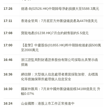
17:26
德適-B(02526.HK)中期歸母淨虧損擴大至5588.3萬元
17:11
香港金管局：7月底官方外匯儲備資產為4478億美元
17:08
寶龍地產(01238.HK)7月合約銷售額約5.5億元
17:00
【盈警】中慶股份(01855.HK)料中期除稅後虧損500萬
至2000萬元
16:46
浙江證監局對財通證券股份有限公司採取出具警示函
措施
16:36
網信辦：大型個人信息處理者應當採取加密、去標識
化等措施保障所處理個人信息安全
16:30
國家外匯局：7月末中國外匯儲備規模34188億美元 升
幅0.07%
16:24
山金國際：港股上市工作正常推進中