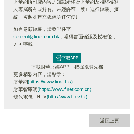
財華網所刊載內容之知識產權為財華網及相關權利
人專屬所有或持有。未經許可，禁止進行轉載、摘
編、複製及建立鏡像等任何使用。
如有意願轉載，請發郵件至
content@finet.com.hk
，獲得書面確認及授權後，
方可轉載。
下載APP
下載財華財經APP，把握投資先機
更多精彩内容，請點擊：
財華網
(https://www.finet.hk/)
財華智庫網
(https://www.finet.com.cn)
現代電視FINTV
(http://www.fintv.hk)
返回上頁