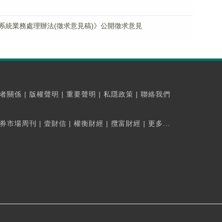
系統業務處理辦法(徵求意見稿)》公開徵求意見
者關係
|
版權聲明
|
重要聲明
|
私隱政策
|
聯絡我們
券市場周刊
|
壹財信
|
權衡財經
|
攬富財經
|
更多...