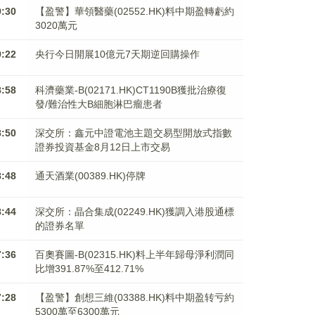
9:30
【盈警】華領醫藥(02552.HK)料中期盈轉虧約
3020萬元
9:22
央行今日開展10億元7天期逆回購操作
8:58
科濟藥業-B(02171.HK)CT1190B獲批治療復
發/難治性大B細胞淋巴瘤患者
8:50
深交所：鑫元中證電池主題交易型開放式指數
證券投資基金8月12日上市交易
8:48
通天酒業(00389.HK)停牌
8:44
深交所：晶合集成(02249.HK)獲調入港股通標
的證券名單
7:36
百奧賽圖-B(02315.HK)料上半年歸母淨利潤同
比增391.87%至412.71%
7:28
【盈警】創想三維(03388.HK)料中期盈转亏約
5300萬至6300萬元