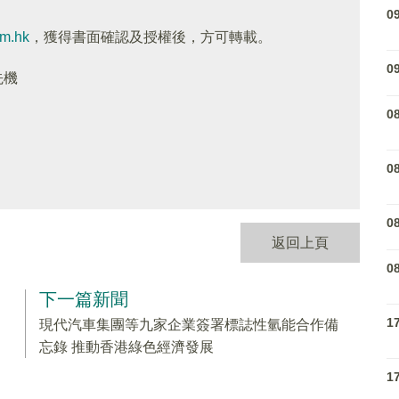
0
om.hk
，獲得書面確認及授權後，方可轉載。
0
先機
0
0
0
返回上頁
0
下一篇新聞
1
現代汽車集團等九家企業簽署標誌性氫能合作備
忘錄 推動香港綠色經濟發展
1