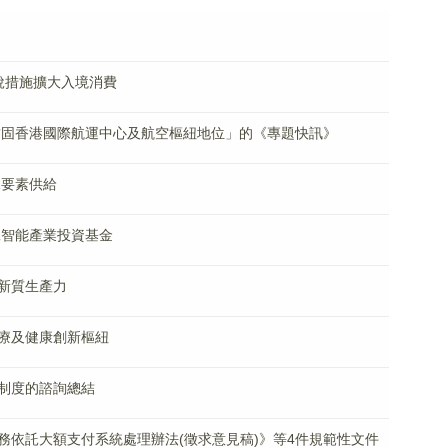
稅措施擴大入境消費
鞏固香港國際航運中心及航空樞紐地位」的《專題快訊》
據要素供給
工智能產業投資基金
新質生產力
療及健康創新樞紐
制度的諮詢總結
務依託大額支付系統處理辦法(徵求意見稿)》等4件規範性文件