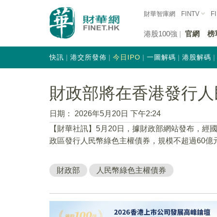
財華智庫網
FINTV
F
港股100強
官網
榜
快訊
港交所發佈
今日IPO
一圖解碼
港股解碼
財政部將在香港發行人
日期：
2026年5月20日 下午2:24
【財華社訊】5月20日，據財政部網站發布，經國
政區發行人民幣綠色主權債券，規模不超過60億
財政部
人民幣綠色主權債券