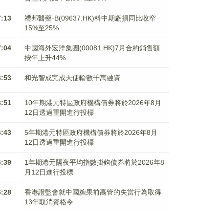
7:13
禮邦醫藥-B(09637.HK)料中期虧損同比收窄
15%至25%
7:04
中國海外宏洋集團(00081.HK)7月合約銷售額
按年上升44%
6:53
和光智成完成天使輪數千萬融資
6:51
10年期港元特區政府機構債券將於2026年8月
12日透過重開進行投標
6:43
5年期港元特區政府機構債券將於2026年8月
12日透過重開進行投標
6:39
1年期港元隔夜平均指數掛鉤債券將於2026年8
月12日進行投標
6:28
香港證監會就中國糖果前高管的失當行為取得
13年取消資格令