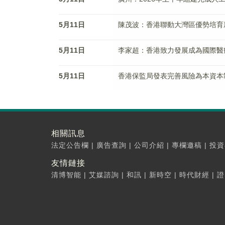
5月11日
陳茂波：香港聯動大灣區優勢培育
5月11日
李家超：香港致力發展成為國際醫
5月11日
香港保監局發表完善風險為本資本
相關訊息
法定公告欄
|
廣告查詢
|
公司介紹
|
專欄邀稿
|
投資
友情鏈接
清博智能
|
艾媒諮詢
|
和訊
|
新時空
|
時代財經
|
證