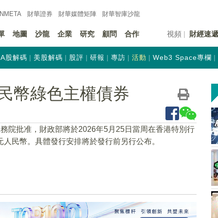
INMETA
財華證券
財華
媒體矩陣
財華
智庫沙龍
單
地圖
沙龍
企業
研究
顧問
合作
視頻
財經速
A股解碼
美股解碼
股評
研報
專訪
活動
Web3 Space專欄
民幣綠色主權債券
務院批准，財政部將於2026年5月25日當周在香港特別行
元人民幣。具體發行安排將於發行前另行公布。