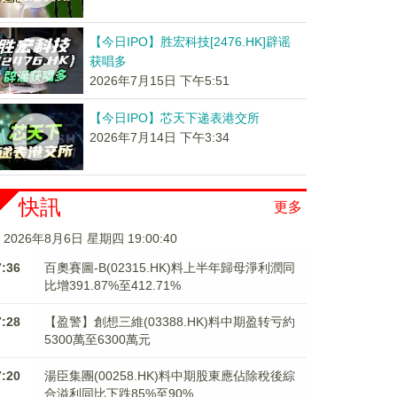
【今日IPO】胜宏科技[2476.HK]辟谣
获唱多
2026年7月15日 下午5:51
【今日IPO】芯天下递表港交所
2026年7月14日 下午3:34
快訊
更多
2026年8月6日 星期四 19:00:40
7:36
百奧賽圖-B(02315.HK)料上半年歸母淨利潤同
比增391.87%至412.71%
7:28
【盈警】創想三維(03388.HK)料中期盈转亏約
5300萬至6300萬元
7:20
湯臣集團(00258.HK)料中期股東應佔除稅後綜
合溢利同比下跌85%至90%