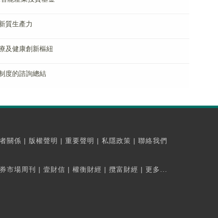
新質生產力
療及健康創新樞紐
制度的諮詢總結
者關係
|
版權聲明
|
重要聲明
|
私隱政策
|
聯絡我們
券市場周刊
|
壹財信
|
權衡財經
|
攬富財經
|
更多...