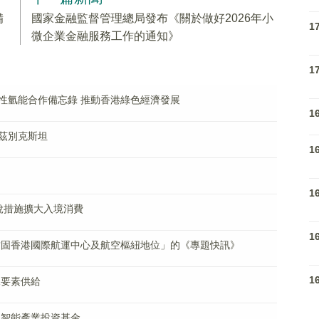
備
國家金融監督管理總局發布《關於做好2026年小
1
微企業金融服務工作的通知》
1
性氫能合作備忘錄 推動香港綠色經濟發展
1
茲別克斯坦
1
1
稅措施擴大入境消費
1
鞏固香港國際航運中心及航空樞紐地位」的《專題快訊》
1
據要素供給
工智能產業投資基金