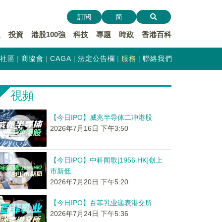
訂閱
简
遞
投資
港股100強
科技
專題
時政
香港百科
社區
商協會
CAGA
法定公告欄
服務
聯絡我們
視頻
【今日IPO】威兆半导体二冲港股
2026年7月16日 下午3:50
【今日IPO】中科闻歌[1956.HK]创上
市新低
2026年7月20日 下午5:20
【今日IPO】百菲乳业递表港交所
2026年7月24日 下午5:36