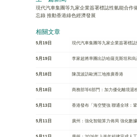
現代汽車集團等九家企業簽署標誌性氫能合作
忘錄 推動香港綠色經濟發展
相關文章
5月19日
現代汽車集團等九家企業簽署標誌
5月19日
李家超將率團出訪哈薩克斯坦和烏
5月18日
陳茂波訪歐洲三地推廣香港
5月18日
商務部等6部門：加力優化離境退
5月13日
香港發布「海空雙強 聯通全球：
5月11日
廣州：強化智能算力佈局 強化數
5月11日
廣州：2026年上半年組建完成人