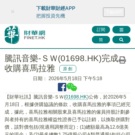
財華智庫網
FINTV
FINMETA
財華證券
媒體矩陣
下載財華財經APP
×
下載APP
智庫沙龍
聯絡我們
把握投資先機
訂閱
简
騰訊音樂-ＳＷ(01698.HK)完成
收購喜馬拉雅
原創
日期：
2026年5月18日 下午5:18
​【財華社訊】騰訊音樂-ＳＷ(
01698.HK
)公佈，於2026年5
月18日，根據併購協議的條款，收購喜馬拉雅的事項已經完
成，據此，喜馬拉雅相關股東及喜馬拉雅的僱員持股計劃參
與者持有的喜馬拉雅權益性證券已予以註銷，以換取併購對
價，該對價包括(視適用調整而定)：(1)總額最高為12.6億美
元的現金；及(2)最多總數1.75億股公司A類普通股(包括公司