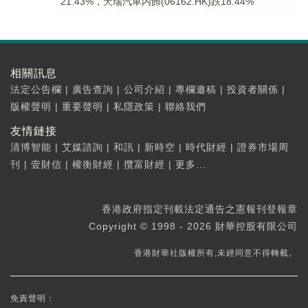
21.43%，天瑞汽車内飾(06162.HK)跌18.44%
相關訊息
法定公告欄
|
廣告查詢
|
公司介紹
|
專欄邀稿
|
投資者關係
|
版權聲明
|
重要聲明
|
私隱政策
|
聯絡我們
友情鏈接
清博智能
|
艾媒諮詢
|
和訊
|
新時空
|
時代財經
|
證券市場周
刊
|
壹財信
|
權衡財經
|
攬富財經
|
更多...
香港政府指定刊載法定通告之憲報刊登報章
Copyright © 1998 - 2026 財華控股有限公司
香港財華社版權所有,未經同意不得轉載。
免責聲明：