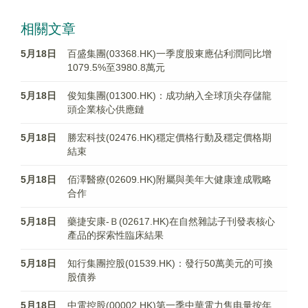
相關文章
5月18日
百盛集團(03368.HK)一季度股東應佔利潤同比增
1079.5%至3980.8萬元
5月18日
俊知集團(01300.HK)：成功納入全球頂尖存儲龍
頭企業核心供應鏈
5月18日
勝宏科技(02476.HK)穩定價格行動及穩定價格期
結束
5月18日
佰澤醫療(02609.HK)附屬與美年大健康達成戰略
合作
5月18日
藥捷安康-Ｂ(02617.HK)在自然雜誌子刊發表核心
產品的探索性臨床結果
5月18日
知行集團控股(01539.HK)：發行50萬美元的可換
股債券
5月18日
中電控股(00002.HK)第一季中華電力售电量按年