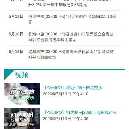
升3.2% 第一期中期股息0.63港元
5月18日
億達中國(03639.HK)4月合約銷售金額約為1.13億
元
5月18日
香港中旅(00308.HK)擬出資1.02億元設立合資公
司以打造青海省黑獨山景區
5月18日
協鑫科技(03800.HK)將向全球化多產品新能源材
料平台戰略轉型
視頻
【今日IPO】岸迈生物三闯港交所
2026年7月13日 下午4:10
【今日IPO】钧达股份[2865.HK]暴涨24%
2026年7月13日 下午4:09