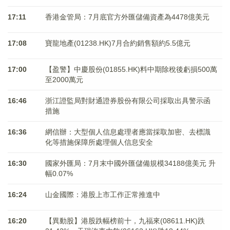
17:11
香港金管局：7月底官方外匯儲備資產為4478億美元
17:08
寶龍地產(01238.HK)7月合約銷售額約5.5億元
17:00
【盈警】中慶股份(01855.HK)料中期除稅後虧損500萬
至2000萬元
16:46
浙江證監局對財通證券股份有限公司採取出具警示函
措施
16:36
網信辦：大型個人信息處理者應當採取加密、去標識
化等措施保障所處理個人信息安全
16:30
國家外匯局：7月末中國外匯儲備規模34188億美元 升
幅0.07%
16:24
山金國際：港股上市工作正常推進中
16:20
【異動股】港股跌幅榜前十，九福來(08611.HK)跌