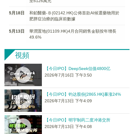
至6126萬元
5月18日
和鉑醫藥-Ｂ(02142.HK)公佈首款AI候選藥物用於
肥胖症治療的臨床前數據
5月13日
華潤置地(01109.HK)4月合同銷售金額按年增長
49.6%
視頻
【今日IPO】DeepSeek估值4800亿
2026年7月16日 下午3:50
【今日IPO】钧达股份[2865.HK]暴涨24%
2026年7月13日 下午4:09
【今日IPO】明宇制药二度冲港交所
2026年7月13日 下午4:08