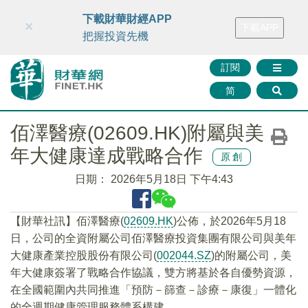
財華智庫網
FINTV
FINMETA
財華證券
媒體矩陣
下載財華財經APP
×
下載APP
智庫沙龍
聯絡我們
把握投資先機
訂閱
简
佰澤醫療(02609.HK)附屬與美
年大健康達成戰略合作
原創
日期：
2026年5月18日 下午4:43
​【財華社訊】佰澤醫療(
02609.HK
)公佈，於2026年5月18
日，公司的全資附屬公司佰澤醫療投資集團有限公司與美年
大健康產業控股股份有限公司(
002044.SZ
)的附屬公司，美
年大健康簽署了戰略合作協議，雙方將基於各自優勢資源，
在全國範圍內共同推進「預防－篩查－診療－康復」一體化
的全週期健康管理服務體系構建。