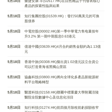
5月18日
藥捷安康-Ｂ(02617.HK)在自然雜誌子刊發表核心
產品的探索性臨床結果
5月18日
知行集團控股(01539.HK)：發行50萬美元的可換
股債券
5月18日
中電控股(00002.HK)第一季中華電力售电量按年
升3.2% 第一期中期股息0.63港元
5月18日
億達中國(03639.HK)4月合約銷售金額約為1.13億
元
5月18日
香港中旅(00308.HK)擬出資1.02億元設立合資公
司以打造青海省黑獨山景區
5月18日
協鑫科技(03800.HK)將向全球化多產品新能源材
料平台戰略轉型
5月18日
醫渡科技(02158.HK)​聯屬中標重慶大學附屬涪陵
醫院全院數據中心及信息化項目
5月18日
知行科技(01274.HK)前四個月除稅前虧損額收窄