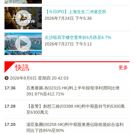
【今日IPO】上海生生二冲港交所
2026年7月24日 下午5:36
尖沙咀寫字樓空置率於6月跌至6.7%
2026年7月27日 下午3:12
快訊
更多
2026年8月6日 星期四 20:42:03
17:36
百奧賽圖-B(02315.HK)料上半年歸母淨利潤同比增
391.87%至412.71%
17:28
【盈警】創想三維(03388.HK)料中期盈转亏約5300萬
至6300萬元
17:20
湯臣集團(00258.HK)料中期股東應佔除稅後綜合溢利
同比下跌85%至90%