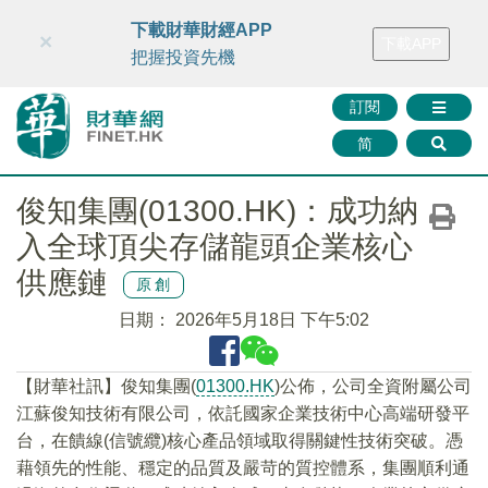
財華智庫網
FINTV
FINMETA
財華證券
媒體矩陣
下載財華財經APP
×
下載APP
智庫沙龍
聯絡我們
把握投資先機
訂閱
简
俊知集團(01300.HK)：成功納
入全球頂尖存儲龍頭企業核心
供應鏈
原創
日期：
2026年5月18日 下午5:02
​【財華社訊】俊知集團(
01300.HK
)公佈，公司全資附屬公司
江蘇俊知技術有限公司，依託國家企業技術中心高端研發平
台，在饋線(信號纜)核心產品領域取得關鍵性技術突破。憑
藉領先的性能、穩定的品質及嚴苛的質控體系，集團順利通