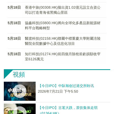
5月18日
香港中旅(00308.HK)擬出資1.02億元設立合資公
司以打造青海省黑獨山景區
5月18日
協鑫科技(03800.HK)將向全球化多產品新能源材
料平台戰略轉型
5月18日
醫渡科技(02158.HK)​聯屬中標重慶大學附屬涪陵
醫院全院數據中心及信息化項目
5月18日
知行科技(01274.HK)前四個月除稅前虧損額收窄
至6126萬元
視頻
【今日IPO】中际旭创过港交所聆讯
2026年7月21日 下午5:50
【今日IPO】古茗大跌，茶饮集体走弱
（01364.HK）