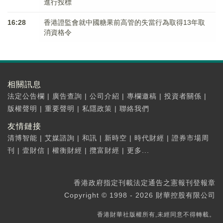
進行投標
16:28
香港證監會就中國糖果前高管的失當行為取得13年取
消資格令
相關訊息
法定公告欄
|
廣告查詢
|
公司介紹
|
專欄邀稿
|
投資者關係
|
版權聲明
|
重要聲明
|
私隱政策
|
聯絡我們
友情鏈接
清博智能
|
艾媒諮詢
|
和訊
|
新時空
|
時代財經
|
證券市場周
刊
|
壹財信
|
權衡財經
|
攬富財經
|
更多...
香港政府指定刊載法定通告之憲報刊登報章
Copyright © 1998 - 2026 財華控股有限公司
香港財華社版權所有,未經同意不得轉載。