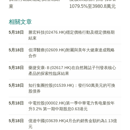
束
1079.5%至3980.8萬元
相關文章
5月18日
勝宏科技(02476.HK)穩定價格行動及穩定價格期
結束
5月18日
佰澤醫療(02609.HK)附屬與美年大健康達成戰略
合作
5月18日
藥捷安康-Ｂ(02617.HK)在自然雜誌子刊發表核心
產品的探索性臨床結果
5月18日
知行集團控股(01539.HK)：發行50萬美元的可換
股債券
5月18日
中電控股(00002.HK)第一季中華電力售电量按年
升3.2% 第一期中期股息0.63港元
5月18日
億達中國(03639.HK)4月合約銷售金額約為1.13億
元