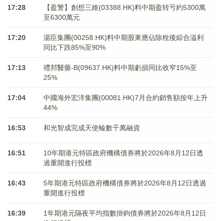
17:28
【盈警】創想三維(03388.HK)料中期盈转亏約5300萬
至6300萬元
17:20
湯臣集團(00258.HK)料中期股東應佔除稅後綜合溢利
同比下跌85%至90%
17:13
禮邦醫藥-B(09637.HK)料中期虧損同比收窄15%至
25%
17:04
中國海外宏洋集團(00081.HK)7月合約銷售額按年上升
44%
16:53
和光智成完成天使輪數千萬融資
16:51
10年期港元特區政府機構債券將於2026年8月12日透
過重開進行投標
16:43
5年期港元特區政府機構債券將於2026年8月12日透過
重開進行投標
16:39
1年期港元隔夜平均指數掛鉤債券將於2026年8月12日