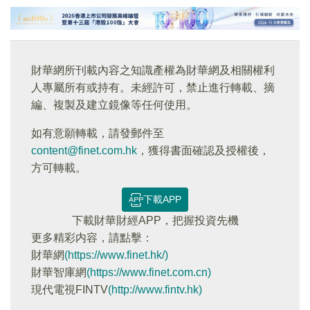
財華網所刊載內容之知識產權為財華網及相關權利
人專屬所有或持有。未經許可，禁止進行轉載、摘
編、複製及建立鏡像等任何使用。
如有意願轉載，請發郵件至
content@finet.com.hk
，獲得書面確認及授權後，
方可轉載。
下載APP
下載財華財經APP，把握投資先機
更多精彩内容，請點擊：
財華網
(https://www.finet.hk/)
財華智庫網
(https://www.finet.com.cn)
現代電視FINTV
(http://www.fintv.hk)