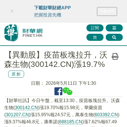
財華智庫網
FINTV
FINMETA
財華證券
媒體矩陣
下載財華財經APP
×
下載APP
智庫沙龍
聯絡我們
把握投資先機
訂閱
简
【異動股】疫苗板塊拉升，沃
森生物(300142.CN)漲19.7%
原創
日期：
2026年5月11日 下午1:30
【財華社訊】今日午盤，截至13:30，疫苗板塊拉升。沃森
生物(
300142.CN
)漲19.70%報15.98元，華蘭疫苗
(
301207.CN
)漲15.95%報24.57元，萬泰生物(
603392.CN
)
漲9.37%報46.8元，康希諾(
688185.CN
)漲7.62%報67.49