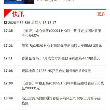
2026年7月10日 下午4:58
快訊
更多
2026年8月8日 星期六 18:18:18
17:35
【盈警】綠心集團(00094.HK)料中期淨虧損同比收窄
不少於85%
17:26
德適-B(02526.HK)中期歸母淨虧損擴大至5588.3萬元
17:11
香港金管局：7月底官方外匯儲備資產為4478億美元
17:08
寶龍地產(01238.HK)7月合約銷售額約5.5億元
17:00
【盈警】中慶股份(01855.HK)料中期除稅後虧損500萬
至2000萬元
16:46
浙江證監局對財通證券股份有限公司採取出具警示函
措施