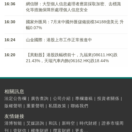
16:36
網信辦：大型個人信息處理者應當採取加密、去標識
化等措施保障所處理個人信息安全
16:30
國家外匯局：7月末中國外匯儲備規模34188億美元 升
幅0.07%
16:24
山金國際：港股上市工作正常推進中
16:20
【異動股】港股跌幅榜前十，九福來(08611.HK)跌
21.43%，天瑞汽車内飾(06162.HK)跌18.44%
相關訊息
法定公告欄
|
廣告查詢
|
公司介紹
|
專欄邀稿
|
投資者關係
|
版權聲明
|
重要聲明
|
私隱政策
|
聯絡我們
友情鏈接
清博智能
|
艾媒諮詢
|
和訊
|
新時空
|
時代財經
|
證券市場周
刊
|
壹財信
|
權衡財經
|
攬富財經
|
更多...