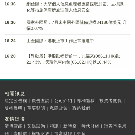
16:36
網信辦：大型個人信息處理者應當採取加密、去標識
化等措施保障所處理個人信息安全
16:30
國家外匯局：7月末中國外匯儲備規模34188億美元 升
幅0.07%
16:24
山金國際：港股上市工作正常推進中
16:20
【異動股】港股跌幅榜前十，九福來(08611.HK)跌
21.43%，天瑞汽車内飾(06162.HK)跌18.44%
相關訊息
法定公告欄
|
廣告查詢
|
公司介紹
|
專欄邀稿
|
投資者關係
|
版權聲明
|
重要聲明
|
私隱政策
|
聯絡我們
友情鏈接
清博智能
|
艾媒諮詢
|
和訊
|
新時空
|
時代財經
|
證券市場周
刊
|
壹財信
|
權衡財經
|
攬富財經
|
更多...