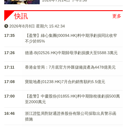
2026年7月24日 下午5:36
快訊
更多
2026年8月8日 星期六 15:42:35
17:35
【盈警】綠心集團(00094.HK)料中期淨虧損同比收窄
不少於85%
17:26
德適-B(02526.HK)中期歸母淨虧損擴大至5588.3萬元
17:11
香港金管局：7月底官方外匯儲備資產為4478億美元
17:08
寶龍地產(01238.HK)7月合約銷售額約5.5億元
17:00
【盈警】中慶股份(01855.HK)料中期除稅後虧損500萬
至2000萬元
16:46
浙江證監局對財通證券股份有限公司採取出具警示函
措施