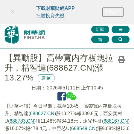
財華智庫網
FINTV
FINMETA
財華證券
媒體矩陣
下載財華財經APP
×
下載APP
智庫沙龍
聯絡我們
把握投資先機
訂閱
简
【異動股】高帶寬内存板塊拉
升，精智達(688627.CN)漲
13.27%
原創
日期：
2026年5月11日 上午10:45
【財華社訊】今日早盤，截至10:45，高帶寬内存板塊拉
升。精智達(
688627.CN
)漲13.27%報339.8元，西安奕材
U(
688783.CN
)漲11.48%報34.18元，炬光科技(
688167.CN
)
漲10.07%報478.4元，中巨芯U(
688549.CN
)漲9.68%報13.6