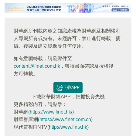
財華網所刊載內容之知識產權為財華網及相關權利
人專屬所有或持有。未經許可，禁止進行轉載、摘
編、複製及建立鏡像等任何使用。
如有意願轉載，請發郵件至
content@finet.com.hk
，獲得書面確認及授權後，
方可轉載。
下載APP
下載財華財經APP，把握投資先機
更多精彩内容，請點擊：
財華網
(https://www.finet.hk/)
財華智庫網
(https://www.finet.com.cn)
現代電視FINTV
(http://www.fintv.hk)