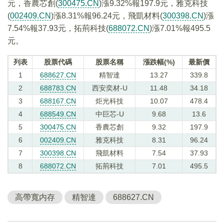
元，香農芯創(
300475.CN
)漲9.32%報197.9元，雅克科技
(
002409.CN
)漲8.31%報96.24元，飛凱材料(
300398.CN
)漲
7.54%報37.93元，拓荊科技(
688072.CN
)漲7.01%報495.5
元。
列表
股票代碼
股票名稱
漲跌幅(%)
最新價
1
688627.CN
精智達
13.27
339.8
2
688783.CN
西安奕材-U
11.48
34.18
3
688167.CN
炬光科技
10.07
478.4
4
688549.CN
中巨芯-U
9.68
13.6
5
300475.CN
香農芯創
9.32
197.9
6
002409.CN
雅克科技
8.31
96.24
7
300398.CN
飛凱材料
7.54
37.93
8
688072.CN
拓荊科技
7.01
495.5
高帶寬内存
精智達
688627.CN