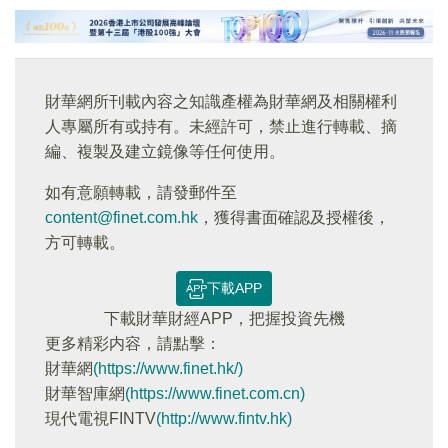
財華網所刊載內容之知識產權為財華網及相關權利
人專屬所有或持有。未經許可，禁止進行轉載、摘
編、複製及建立鏡像等任何使用。
如有意願轉載，請發郵件至
content@finet.com.hk
，獲得書面確認及授權後，
方可轉載。
下載APP
下載財華財經APP，把握投資先機
更多精彩内容，請點擊：
財華網
(https://www.finet.hk/)
財華智庫網
(https://www.finet.com.cn)
現代電視FINTV
(http://www.fintv.hk)