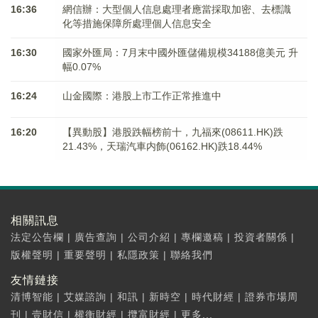
16:36
網信辦：大型個人信息處理者應當採取加密、去標識
化等措施保障所處理個人信息安全
16:30
國家外匯局：7月末中國外匯儲備規模34188億美元 升
幅0.07%
16:24
山金國際：港股上市工作正常推進中
16:20
【異動股】港股跌幅榜前十，九福來(08611.HK)跌
21.43%，天瑞汽車内飾(06162.HK)跌18.44%
相關訊息
法定公告欄
|
廣告查詢
|
公司介紹
|
專欄邀稿
|
投資者關係
|
版權聲明
|
重要聲明
|
私隱政策
|
聯絡我們
友情鏈接
清博智能
|
艾媒諮詢
|
和訊
|
新時空
|
時代財經
|
證券市場周
刊
|
壹財信
|
權衡財經
|
攬富財經
|
更多...