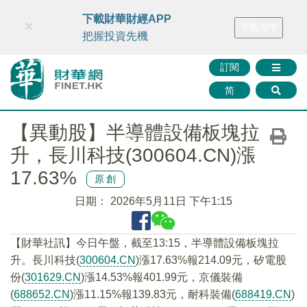
財華智庫網
FINTV
FINMETA
財華證券
媒體矩陣
下載財華財經APP
×
下載APP
智庫沙龍
聯絡我們
把握投資先機
訂閱
简
【異動股】半導體設備板塊拉
升，長川科技(300604.CN)漲
17.63%
原創
日期：
2026年5月11日 下午1:15
【財華社訊】今日午盤，截至13:15，半導體設備板塊拉
升。長川科技(
300604.CN
)漲17.63%報214.09元，矽電股
份(
301629.CN
)漲14.53%報401.99元，京儀裝備
(
688652.CN
)漲11.15%報139.83元，耐科裝備(
688419.CN
)