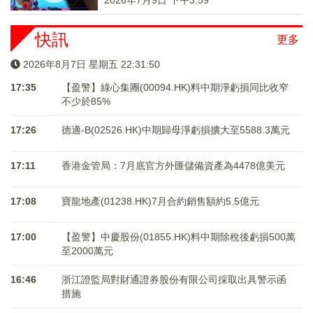
2026年7月9日 下午3:59
快訊
更多
2026年8月7日 星期五 22:31:50
17:35
【盈警】綠心集團(00094.HK)料中期淨虧損同比收窄
不少於85%
17:26
德適-B(02526.HK)中期歸母淨虧損擴大至5588.3萬元
17:11
香港金管局：7月底官方外匯儲備資產為4478億美元
17:08
寶龍地產(01238.HK)7月合約銷售額約5.5億元
17:00
【盈警】中慶股份(01855.HK)料中期除稅後虧損500萬
至2000萬元
16:46
浙江證監局對財通證券股份有限公司採取出具警示函
措施