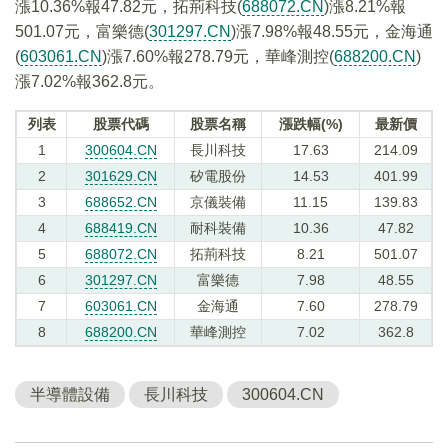
漲10.36%報47.82元，拓荊科技(
688072.CN
)漲8.21%報
501.07元，富樂德(
301297.CN
)漲7.98%報48.55元，金海通
(
603061.CN
)漲7.60%報278.79元，華峰測控(
688200.CN
)
漲7.02%報362.8元。
列表
股票代碼
股票名稱
漲跌幅(%)
最新價
1
300604.CN
長川科技
17.63
214.09
2
301629.CN
矽電股份
14.53
401.99
3
688652.CN
京儀裝備
11.15
139.83
4
688419.CN
耐科裝備
10.36
47.82
5
688072.CN
拓荊科技
8.21
501.07
6
301297.CN
富樂德
7.98
48.55
7
603061.CN
金海通
7.60
278.79
8
688200.CN
華峰測控
7.02
362.8
半導體設備
長川科技
300604.CN