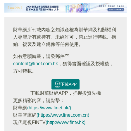
財華網所刊載內容之知識產權為財華網及相關權利
人專屬所有或持有。未經許可，禁止進行轉載、摘
編、複製及建立鏡像等任何使用。
如有意願轉載，請發郵件至
content@finet.com.hk
，獲得書面確認及授權後，
方可轉載。
下載APP
下載財華財經APP，把握投資先機
更多精彩内容，請點擊：
財華網
(https://www.finet.hk/)
財華智庫網
(https://www.finet.com.cn)
現代電視FINTV
(http://www.fintv.hk)