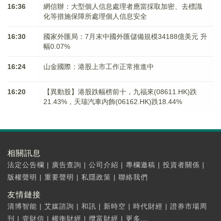
16:36
網信辦：大型個人信息處理者應當採取加密、去標識
化等措施保障所處理個人信息安全
16:30
國家外匯局：7月末中國外匯儲備規模34188億美元 升
幅0.07%
16:24
山金國際：港股上市工作正常推進中
16:20
【異動股】港股跌幅榜前十，九福來(08611.HK)跌
21.43%，天瑞汽車内飾(06162.HK)跌18.44%
相關訊息
法定公告欄
|
廣告查詢
|
公司介紹
|
專欄邀稿
|
投資者關係
|
版權聲明
|
重要聲明
|
私隱政策
|
聯絡我們
友情鏈接
清博智能
|
艾媒諮詢
|
和訊
|
新時空
|
時代財經
|
證券市場周
刊
|
壹財信
|
權衡財經
|
攬富財經
|
更多...