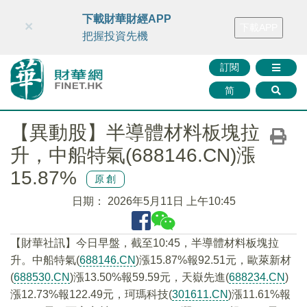
財華智庫網
FINTV
FINMETA
財華證券
媒體矩陣
下載財華財經APP
×
下載APP
智庫沙龍
聯絡我們
把握投資先機
訂閱
简
【異動股】半導體材料板塊拉
升，中船特氣(688146.CN)漲
15.87%
原創
日期：
2026年5月11日 上午10:45
【財華社訊】今日早盤，截至10:45，半導體材料板塊拉
升。中船特氣(
688146.CN
)漲15.87%報92.51元，歐萊新材
(
688530.CN
)漲13.50%報59.59元，天嶽先進(
688234.CN
)
漲12.73%報122.49元，珂瑪科技(
301611.CN
)漲11.61%報