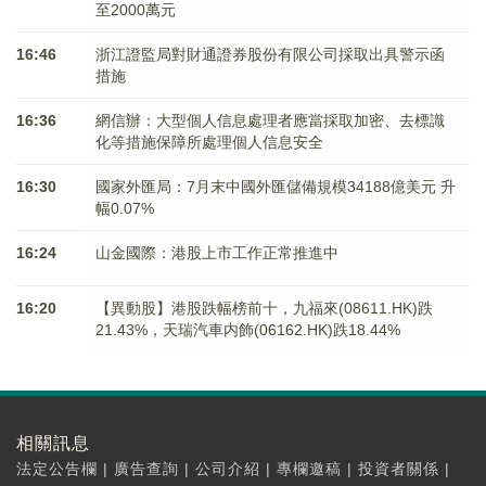
至2000萬元
16:46
浙江證監局對財通證券股份有限公司採取出具警示函
措施
16:36
網信辦：大型個人信息處理者應當採取加密、去標識
化等措施保障所處理個人信息安全
16:30
國家外匯局：7月末中國外匯儲備規模34188億美元 升
幅0.07%
16:24
山金國際：港股上市工作正常推進中
16:20
【異動股】港股跌幅榜前十，九福來(08611.HK)跌
21.43%，天瑞汽車内飾(06162.HK)跌18.44%
相關訊息
法定公告欄
|
廣告查詢
|
公司介紹
|
專欄邀稿
|
投資者關係
|