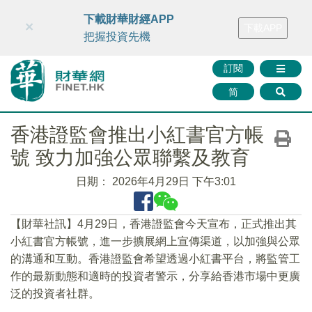
財華智庫網
FINTV
FINMETA
財華證券
媒體矩陣
下載財華財經APP
×
下載APP
智庫沙龍
聯絡我們
把握投資先機
訂閱
简
香港證監會推出小紅書官方帳
號 致力加強公眾聯繫及教育
日期：
2026年4月29日 下午3:01
​【財華社訊】4月29日，香港證監會今天宣布，正式推出其
小紅書官方帳號，進一步擴展網上宣傳渠道，以加強與公眾
的溝通和互動。香港證監會希望透過小紅書平台，將監管工
作的最新動態和適時的投資者警示，分享給香港市場中更廣
泛的投資者社群。