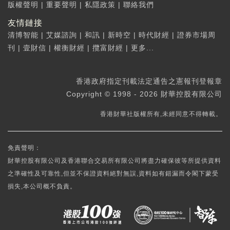
版權聲明
|
重要聲明
|
私隱政策
|
聯絡我們
友情鏈接
清博智能
|
艾媒諮詢
|
和訊
|
新時空
|
時代財經
|
證券市場周
刊
|
壹財信
|
權衡財經
|
攬富財經
|
更多...
香港政府指定刊載法定通告之憲報刊登報章
Copyright © 1998 - 2026 財華控股有限公司
香港財華社版權所有,未經同意不得轉載。
免責聲明：
財華控股有限公司及香港聯合交易所有限公司將盡力確保彼等所提供資料
之準確性及可靠性,但並不保證資料絕對無誤,資料如有錯漏而令閣下蒙受
損失,本公司概不負責。