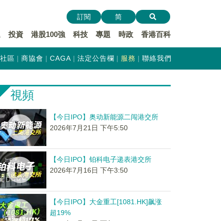
訂閱
简
遞
投資
港股100強
科技
專題
時政
香港百科
社區
商協會
CAGA
法定公告欄
服務
聯絡我們
視頻
【今日IPO】奥动新能源二闯港交所
2026年7月21日 下午5:50
【今日IPO】铂科电子递表港交所
2026年7月16日 下午3:50
【今日IPO】大金重工[1081.HK]飙涨
超19%