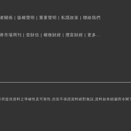
者關係
|
版權聲明
|
重要聲明
|
私隱政策
|
聯絡我們
券市場周刊
|
壹財信
|
權衡財經
|
攬富財經
|
更多...
所提供資料之準確性及可靠性,但並不保證資料絕對無誤,資料如有錯漏而令閣