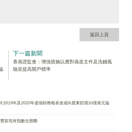
返回上頁
下一篇新聞
香港證監會：增強措施以應對偽造文件及洗錢風
協
險並提高開戶標準
2019年及2020年虛假財務報表達成向股東賠償10億港元協
 豐富現有指數生態圈