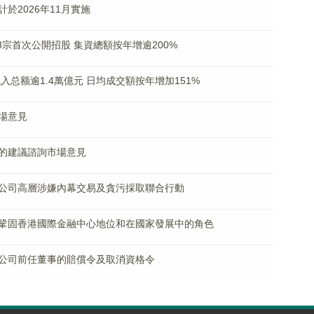
於2026年11月實施
8宗首次公開招股 集資總額按年增逾200%
入总额逾1.4萬億元 日均成交額按年增加151%
場意見
的建議諮詢市場意見
公司高層涉嫌內幕交易及貪污採取聯合行動
鞏固香港國際金融中心地位和在國家發展中的角色
公司前任董事的賠償令及取消資格令