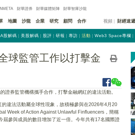
INMETA
財華證券
財華
媒體矩陣
財華
智庫沙龍
單
地圖
沙龍
企業
研究
顧問
合作
視頻
財經速
A股解碼
美股解碼
股評
研報
專訪
活動
Web3 Space專欄
全球監管工作以打擊金
地的證券監管機構攜手合作，打擊金融網紅的違法活動。
違法活動屬全球性現象，故積極參與在2026年4月20
f Action Against Unlawful Finfluencers，簡稱
今屆參與成員的數目增加了近一倍。今年共有17名國際證