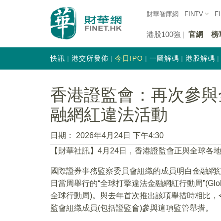
財華智庫網
FINTV
F
港股100強
官網
榜
快訊
港交所發佈
今日IPO
一圖解碼
港股解碼
香港證監會：再次參與
融網紅違法活動
日期：
2026年4月24日 下午4:30
【財華社訊】4月24日，香港證監會正與全球各
國際證券事務監察委員會組織的成員明白金融網紅的
日當周舉行的“全球打擊違法金融網紅行動周”(Global Week o
全球行動周)。與去年首次推出該項舉措時相比，
監會組織成員(包括證監會)參與這項監管舉措。