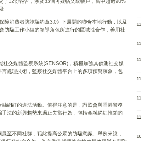
交了12份報告，涉及33個可疑帖文或帳戶，當中超過90%
及
保障消費者防詐騙約章3.0》下展開的聯合本地行動，以及
1
會防騙工作小組的領導角色所進行的區域性合作，善用社
1
1
能社交媒體監察系統(SENSOR)，積極加強其偵測社交媒
語言處理技術，監察社交媒體平台上的多項預警跡象，包
1
1
金融網紅的違法活動。值得注意的是，證監會與香港警務
騙手法的新興趨勢來遏止失當行為，包括金融網紅推銷的
1
擴展至不同社群，藉此提高公眾的防騙意識。舉例來說，
1