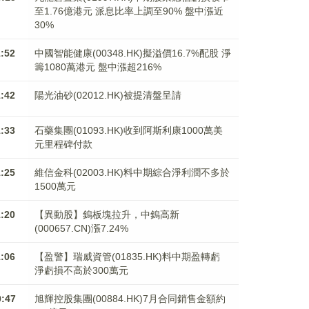
至1.76億港元 派息比率上調至90% 盤中漲近
30%
1:52
中國智能健康(00348.HK)擬溢價16.7%配股 淨
籌1080萬港元 ​​​​​​​盤中漲超216%
1:42
陽光油砂(02012.HK)被提清盤呈請
1:33
石藥集團(01093.HK)收到阿斯利康1000萬美
元里程碑付款
1:25
維信金科(02003.HK)料中期綜合淨利潤不多於
1500萬元
1:20
【異動股】鎢板塊拉升，中鎢高新
(000657.CN)漲7.24%
1:06
【盈警】瑞威資管(01835.HK)料中期盈轉虧
淨虧損不高於300萬元
0:47
旭輝控股集團(00884.HK)7月合同銷售金額約