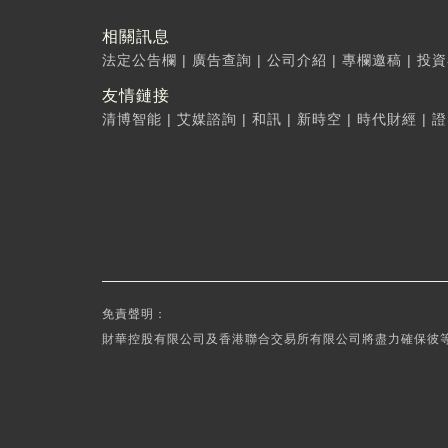
相關訊息
法定公告欄
|
廣告查詢
|
公司介紹
|
專欄邀稿
|
投資
友情鏈接
清博智能
|
艾媒諮詢
|
和訊
|
新時空
|
時代財經
|
證
免責聲明：
財華控股有限公司及香港聯合交易所有限公司將盡力確保彼等