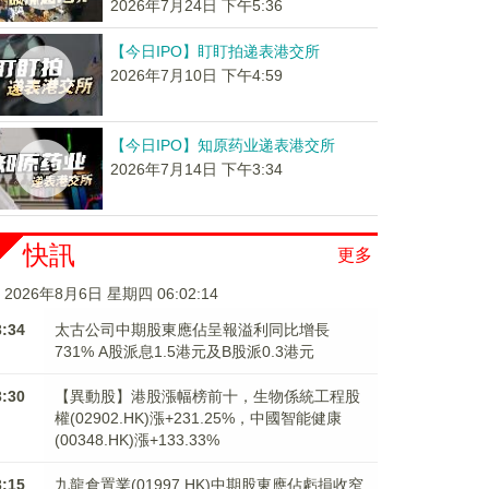
2026年7月24日 下午5:36
【今日IPO】盯盯拍递表港交所
2026年7月10日 下午4:59
【今日IPO】知原药业递表港交所
2026年7月14日 下午3:34
快訊
更多
2026年8月6日 星期四 06:02:15
3:34
太古公司中期股東應佔呈報溢利同比增長
731% A股派息1.5港元及B股派0.3港元
3:30
【異動股】港股漲幅榜前十，生物係統工程股
權(02902.HK)漲+231.25%，中國智能健康
(00348.HK)漲+133.33%
3:15
九龍倉置業(01997.HK)中期股東應佔虧損收窄