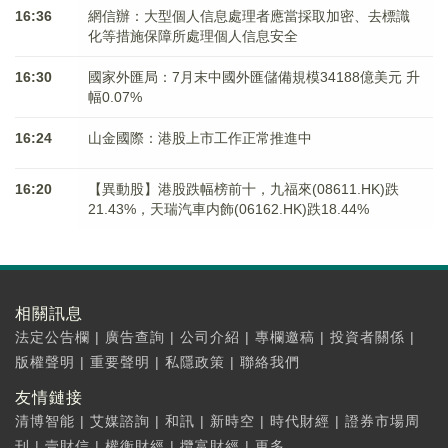
16:36
網信辦：大型個人信息處理者應當採取加密、去標識
化等措施保障所處理個人信息安全
16:30
國家外匯局：7月末中國外匯儲備規模34188億美元 升
幅0.07%
16:24
山金國際：港股上市工作正常推進中
16:20
【異動股】港股跌幅榜前十，九福來(08611.HK)跌
21.43%，天瑞汽車内飾(06162.HK)跌18.44%
相關訊息
法定公告欄
|
廣告查詢
|
公司介紹
|
專欄邀稿
|
投資者關係
|
版權聲明
|
重要聲明
|
私隱政策
|
聯絡我們
友情鏈接
清博智能
|
艾媒諮詢
|
和訊
|
新時空
|
時代財經
|
證券市場周
刊
|
壹財信
|
權衡財經
|
攬富財經
|
更多...