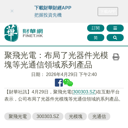
財華智庫網
FINTV
FINMETA
財華證券
媒體矩陣
下載財華財經APP
×
下載APP
智庫沙龍
聯絡我們
把握投資先機
訂閱
简
聚飛光電：布局了光器件光模
塊等光通信領域系列產品
日期：
2026年4月29日 下午2:40
【財華社訊】4月29日，聚飛光電(
300303.SZ
)在互動平台
表示，公司布局了光器件光模塊等光通信領域的系列產品。
聚飛光電
300303.SZ
光模塊
光通信