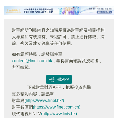
財華網所刊載內容之知識產權為財華網及相關權利
人專屬所有或持有。未經許可，禁止進行轉載、摘
編、複製及建立鏡像等任何使用。
如有意願轉載，請發郵件至
content@finet.com.hk
，獲得書面確認及授權後，
方可轉載。
下載APP
下載財華財經APP，把握投資先機
更多精彩内容，請點擊：
財華網
(https://www.finet.hk/)
財華智庫網
(https://www.finet.com.cn)
現代電視FINTV
(http://www.fintv.hk)