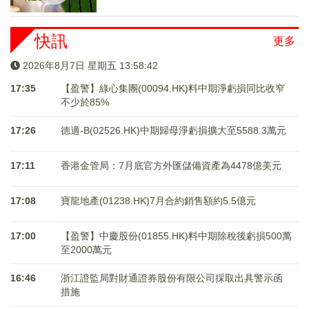
快訊
更多
2026年8月7日 星期五 13:58:43
17:35
【盈警】綠心集團(00094.HK)料中期淨虧損同比收窄
不少於85%
17:26
德適-B(02526.HK)中期歸母淨虧損擴大至5588.3萬元
17:11
香港金管局：7月底官方外匯儲備資產為4478億美元
17:08
寶龍地產(01238.HK)7月合約銷售額約5.5億元
17:00
【盈警】中慶股份(01855.HK)料中期除稅後虧損500萬
至2000萬元
16:46
浙江證監局對財通證券股份有限公司採取出具警示函
措施