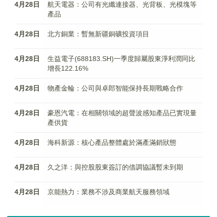
4月28日
航天電器：公司有光纖連接器、光背板、光模塊等
產品
4月28日
北方銅業：暫無新疆銅礦投資項目
4月28日
生益電子(688183.SH)一季度歸屬股東淨利潤同比
增長122.16%
4月28日
物產金輪：公司與卓郎智能保持長期戰略合作
4月28日
豪恩汽電：在相關領域的超聲波感知產品已實現量
產供貨
4月28日
海科新源：核心產品整體處於滿產滿銷狀態
4月28日
久之洋：與控股股東簽訂的借調協議暫未到期
4月28日
京能熱力：業務不涉及商業航天服務領域