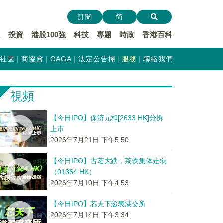
訂閱
简
遞
投資
港股100強
科技
專題
時政
香港百科
社區
商協會
CAGA
法定公告欄
服務
聯絡我們
視頻
【今日IPO】保济元和[2633.HK]分拆
上市
2026年7月21日 下午5:50
【今日IPO】古茗大跌，茶饮集体走弱
（01364.HK）
2026年7月10日 下午4:53
【今日IPO】芯天下递表港交所
2026年7月14日 下午3:34