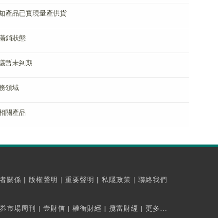
知產品已實現量產供貨
滿銷狀態
議暫未到期
務領域
相關產品
者關係
|
版權聲明
|
重要聲明
|
私隱政策
|
聯絡我們
券市場周刊
|
壹財信
|
權衡財經
|
攬富財經
|
更多...