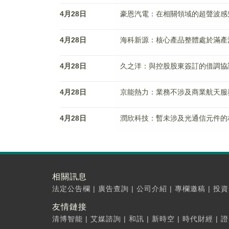
4月28日
豪恩汽電：在相關領域的超聲波感
4月28日
海科新源：核心產品整體處於滿產
4月28日
久之洋：與控股股東簽訂的借調協
4月28日
京能熱力：業務不涉及商業航天服
4月28日
潤欣科技：暫未涉及光通信元件的
相關訊息
法定公告欄
|
廣告查詢
|
公司介紹
|
專欄邀稿
|
投資
友情鏈接
清博智能
|
艾媒諮詢
|
和訊
|
新時空
|
時代財經
|
證