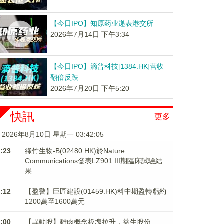
【今日IPO】知原药业递表港交所
2026年7月14日 下午3:34
【今日IPO】滴普科技[1384.HK]营收
翻倍反跌
2026年7月20日 下午5:20
快訊
更多
2026年8月10日 星期一 03:42:05
1:23
綠竹生物-B(02480.HK)於Nature
Communications發表LZ901 III期臨床試驗結
果
1:12
【盈警】巨匠建設(01459.HK)料中期盈轉虧約
1200萬至1600萬元
1:00
【異動股】雞肉概念板塊拉升，益生股份