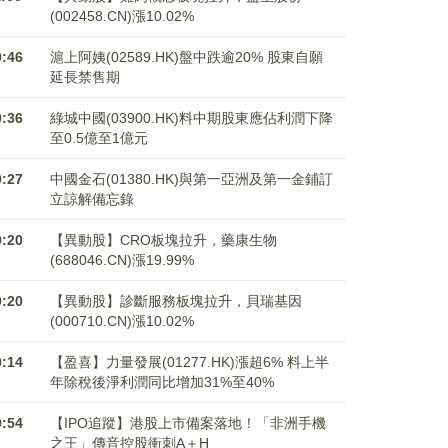
(002458.CN)漲10.02%
0:46
滬上阿姨(02589.HK)盤中跌逾20% 股東自願
延長禁售期
0:36
綠城中國(03900.HK)料中期股東應佔利潤下降
至0.5億至1億元
0:27
中國金石(01380.HK)與第一亞洲及第一金鋪訂
立諒解備忘錄
0:20
【異動股】CRO板塊拉升，藥康生物
(688046.CN)漲19.99%
0:20
【異動股】診斷服務板塊拉升，貝瑞基因
(000710.CN)漲10.02%
0:14
【盈喜】力量發展(01277.HK)漲超6% 料上半
年除稅後淨利潤同比增加31%至40%
9:54
【IPO追蹤】港股上市備案落地！「非洲手機
之王」傳音控股衝刺A＋H