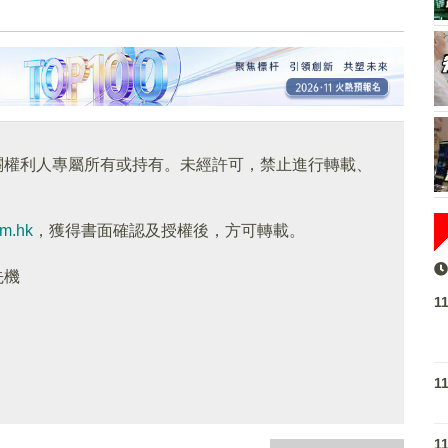
關權利人專屬所有或持有。未經許可，禁止進行轉載、
om.hk
，獲得書面確認及授權後，方可轉載。
先機
1
1
1