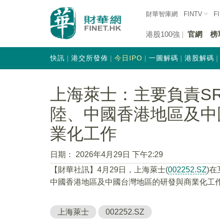
財華智庫網
FINTV
F
港股100強
官網
榜
快訊
港交所發佈
今日IPO
一圖解碼
港股解碼
上海萊士：主要負責SR
陸、中國香港地區及中
業化工作
日期：
2026年4月29日 下午2:29
【財華社訊】4月29日，上海萊士(
002252.SZ
)
中國香港地區及中國台灣地區的研發與商業化工
上海萊士
002252.SZ