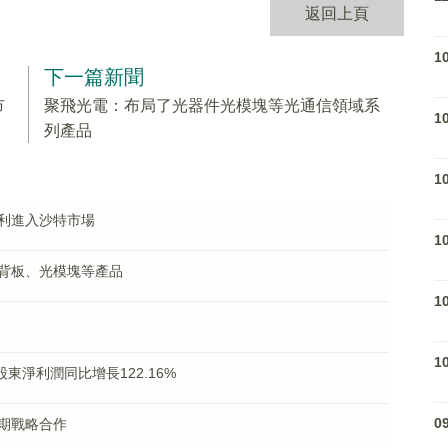
返回上頁
1
下一篇新聞
市
聚飛光電：布局了光器件光模塊等光通信領域系
1
列產品
1
利進入沙特市場
1
背板、光模塊等產品
1
1
屬股東淨利潤同比增長122.16%
0
期戰略合作