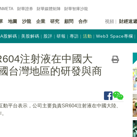
INMETA
財華證券
財華
媒體矩陣
財華
智庫沙龍
單
地圖
沙龍
企業
研究
顧問
合作
視頻
財經速
A股解碼
美股解碼
股評
研報
專訪
活動
Web3 Space專欄
604注射液在中國大
國台灣地區的研發與商
在互動平台表示，公司主要負責SR604注射液在中國大陸、
作。