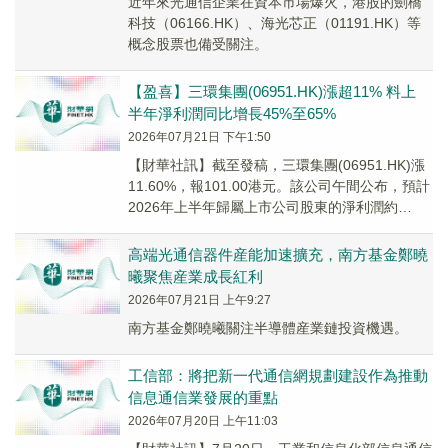
近年來光通信企業在資本市場爆火，港股的劍橋
科技（06166.HK）、海光芯正（01191.HK）等
概念股票也備受關注。
【盈喜】三環集團(06951.HK)漲超11% 料上
半年淨利潤同比增長45%至65%
2026年07月21日 下午1:50
【財華社訊】截至發稿，三環集團(06951.HK)漲
11.60%，報101.00港元。該公司午間公布，預計
2026年上半年歸屬上市公司股東的淨利潤約
17.94億至20.41億元人...
高端光通信器件産能加速擴充，南方基金鄭曉
曦聚焦産業成長紅利
2026年07月21日 上午9:27
南方基金鄭曉曦關注半導體産業鏈投資機遇。
工信部：將把新一代通信網規劃建設作為推動
信息通信業發展的重點
2026年07月20日 上午11:03