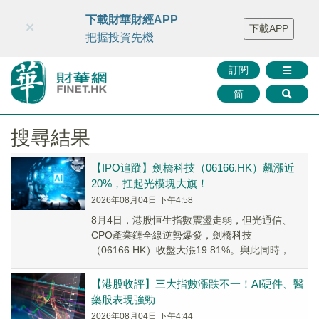
財華智庫網
FINTV
FINMETA
財華證券
媒體矩陣
下載財華財經APP
×
下載APP
智庫沙龍
聯絡我們
把握投資先機
訂閱
简
搜尋結果
【IPO追蹤】劍橋科技（06166.HK）飆漲近
20%，扛起光模塊大旗！
2026年08月04日 下午4:58
8月4日，港股恒生指數震盪走弱，但光通信、
CPO產業鏈全線逆勢爆發，劍橋科技
（06166.HK）收盤大漲19.81%。與此同時，港
股中際旭創（03308.HK）、海光芯正（011...
【港股收評】三大指數漲跌不一！AI硬件、醫
藥股表現強勁
2026年08月04日 下午4:44