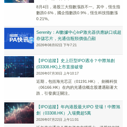
8月4日，港股三大指數漲跌不一。其中，恆生指
數跌0.6%，國企指數跌0.9%，恆生科技指數漲
0.21%。
Serenity：AI數據中心InP激光器供應缺口或超
存儲芯片，光通信瓶頸價值凸顯
2026年08月02日 下午7:21
【IPO追蹤】史上巨型IPO遇冷？中際旭創
(03308.HK)上市直接破發
2026年07月30日 上午10:17
近期，包括海光芯正（01191.HK）、劍橋科技
（06166.HK）在內的光通信概念股遭遇顯著大
跌，引發廣泛關注。
【IPO追蹤】年內港股最大IPO 登場！中際旭
創（03308.HK）入場費超5萬
2026年07月22日 上午11:01