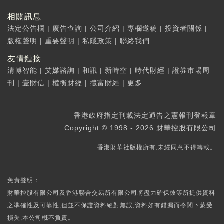
相關訊息
法定公告欄
|
廣告查詢
|
公司介紹
|
專欄邀稿
|
投資者關係
|
版權聲明
|
重要聲明
|
私隱政策
|
聯絡我們
友情鏈接
清博智能
|
艾媒諮詢
|
和訊
|
新時空
|
時代財經
|
證券市場周
刊
|
壹財信
|
權衡財經
|
攬富財經
|
更多...
香港政府指定刊載法定通告之憲報刊登報章
Copyright © 1998 - 2026 財華控股有限公司
香港財華社版權所有,未經同意不得轉載。
免責聲明：
財華控股有限公司及香港聯合交易所有限公司將盡力確保彼等所提供資料
之準確性及可靠性,但並不保證資料絕對無誤,資料如有錯漏而令閣下蒙受
損失,本公司概不負責。