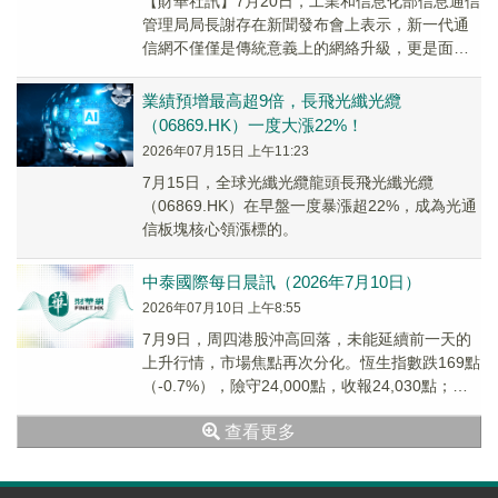
【財華社訊】7月20日，工業和信息化部信息通信
管理局局長謝存在新聞發布會上表示，新一代通
信網不僅僅是傳統意義上的網絡升級，更是面向
智能時代數字信息基礎設施的一次關鍵革新。下
一步，...
業績預增最高超9倍，長飛光纖光纜
（06869.HK）一度大漲22%！
2026年07月15日 上午11:23
7月15日，全球光纖光纜龍頭長飛光纖光纜
（06869.HK）在早盤一度暴漲超22%，成為光通
信板塊核心領漲標的。
中泰國際每日晨訊（2026年7月10日）
2026年07月10日 上午8:55
7月9日，周四港股沖高回落，未能延續前一天的
上升行情，市場焦點再次分化。恆生指數跌169點
（-0.7%），險守24,000點，收報24,030點；恆
生科技指數盤中衝高後回落，收盤...
查看更多