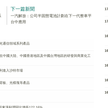
下一篇新聞
1
系
一汽解放：公司半固態電池計劃在下一代整車平
1
台中應用
1
光通信領域系列產品
1
射液在中國大陸、中國香港地區及中國台灣地區的研發與商業化工
1
利進入沙特市場
1
背板、光模塊等產品
1
屬股東淨利潤同比增長122.16%