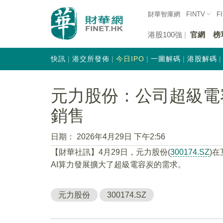
財華智庫網
FINTV
F
港股100強
官網
榜
快訊
港交所發佈
今日IPO
一圖解碼
港股解碼
元力股份：公司超級電
銷售
日期：
2026年4月29日 下午2:56
【財華社訊】4月29日，元力股份(
300174.SZ
)
AI算力發展擴大了超級電容炭的需求。
元力股份
300174.SZ