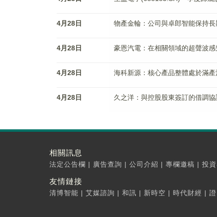
4月28日
物產金輪：公司與卓郎智能保持長
4月28日
豪恩汽電：在相關領域的超聲波感
4月28日
海科新源：核心產品整體處於滿產
4月28日
久之洋：與控股股東簽訂的借調協
相關訊息
法定公告欄
|
廣告查詢
|
公司介紹
|
專欄邀稿
|
投資
友情鏈接
清博智能
|
艾媒諮詢
|
和訊
|
新時空
|
時代財經
|
證