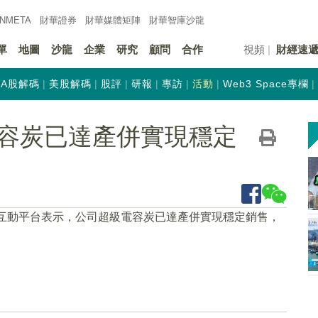
INMETA
財華證券
財華
媒體矩陣
財華
智庫沙龍
單
地圖
沙龍
企業
研究
顧問
合作
視頻
財經速
A股解碼
美股解碼
股評
研報
專訪
活動
Web3 Space專欄
容炭已達產併實現穩定
在互動平台表示，公司超級電容炭已達產併實現穩定銷售，