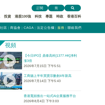
訂閱
简
遞
投資
港股100強
科技
專題
時政
香港百科
社區
商協會
CAGA
法定公告欄
服務
聯絡我們
視頻
【今日IPO】鼎泰高科[1377.HK]净利
涨3倍
2026年7月15日 下午5:51
工商舖上半年買賣宗數創4年新高
2026年7月14日 下午5:43
香港寬頻推出一站式AI企業服務平台
2026年8月4日 下午3:03