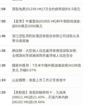
7:08
寶龍地產(01238.HK)7月合約銷售額約5.5億元
7:00
【盈警】中慶股份(01855.HK)料中期除稅後虧
損500萬至2000萬元
6:46
浙江證監局對財通證券股份有限公司採取出具
警示函措施
6:36
網信辦：大型個人信息處理者應當採取加密、
去標識化等措施保障所處理個人信息安全
6:30
國家外匯局：7月末中國外匯儲備規模34188億
美元 升幅0.07%
6:24
山金國際：港股上市工作正常推進中
6:20
【異動股】港股跌幅榜前十，九福來
(08611.HK)跌21.43%，天瑞汽車内飾
(06162.HK)跌18.44%