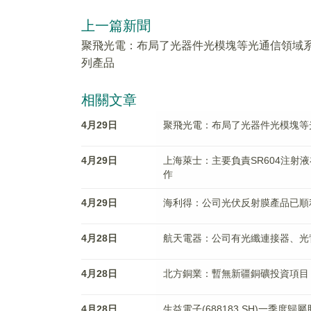
上一篇新聞
聚飛光電：布局了光器件光模塊等光通信領域
列產品
相關文章
4月29日
聚飛光電：布局了光器件光模塊等
4月29日
上海萊士：主要負責SR604注
作
4月29日
海利得：公司光伏反射膜產品已順
4月28日
航天電器：公司有光纖連接器、光
4月28日
北方銅業：暫無新疆銅礦投資項目
4月28日
生益電子(688183.SH)一季度歸