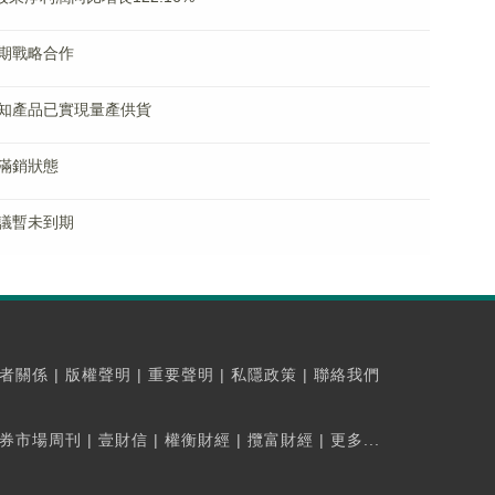
期戰略合作
知產品已實現量產供貨
滿銷狀態
議暫未到期
者關係
|
版權聲明
|
重要聲明
|
私隱政策
|
聯絡我們
券市場周刊
|
壹財信
|
權衡財經
|
攬富財經
|
更多...