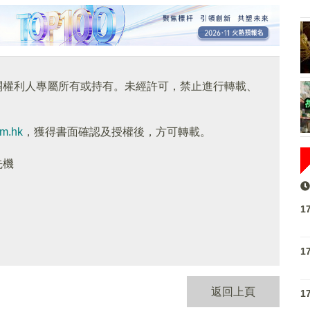
關權利人專屬所有或持有。未經許可，禁止進行轉載、
om.hk
，獲得書面確認及授權後，方可轉載。
先機
1
1
返回上頁
1