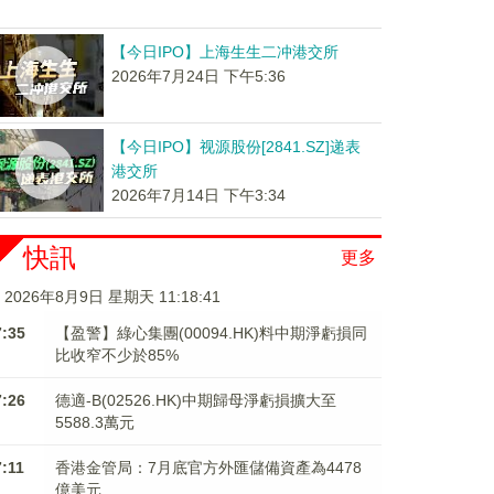
【今日IPO】上海生生二冲港交所
2026年7月24日 下午5:36
【今日IPO】视源股份[2841.SZ]递表
港交所
2026年7月14日 下午3:34
快訊
更多
2026年8月9日 星期天 11:18:42
7:35
【盈警】綠心集團(00094.HK)料中期淨虧損同
比收窄不少於85%
7:26
德適-B(02526.HK)中期歸母淨虧損擴大至
5588.3萬元
7:11
香港金管局：7月底官方外匯儲備資產為4478
億美元