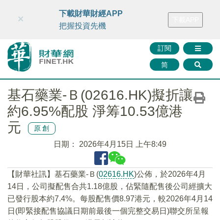
財華智庫網
FINTV
FINMETA
財華證券
媒體矩陣
下載財華財經APP
×
下載APP
智庫沙龍
聯絡我們
把握投資先機
訂閱
简
基石藥業-Ｂ(02616.HK)擬折讓
約6.95%配股 淨筹10.53億港
元
原創
日期：
2026年4月15日 上午8:49
​【財華社訊】基石藥業-Ｂ(
02616.HK
)公佈，於2026年4月
14日，公司擬配售合共1.18億股，佔緊隨配售後公司經擴大
已發行股本約7.4%。每股配售價8.97港元，較2026年4月14
日(即緊接配售協議日期前最後一個完整交易日)聯交所呈報