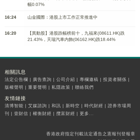
幅0.07%
16:24
山金國際：港股上市工作正常推進中
16:20
【異動股】港股跌幅榜前十，九福來(08611.HK)跌
21.43%，天瑞汽車内飾(06162.HK)跌18.44%
相關訊息
法定公告欄
|
廣告查詢
|
公司介紹
|
專欄邀稿
|
投資者關係
|
版權聲明
|
重要聲明
|
私隱政策
|
聯絡我們
友情鏈接
清博智能
|
艾媒諮詢
|
和訊
|
新時空
|
時代財經
|
證券市場周
刊
|
壹財信
|
權衡財經
|
攬富財經
|
更多...
香港政府指定刊載法定通告之憲報刊登報章