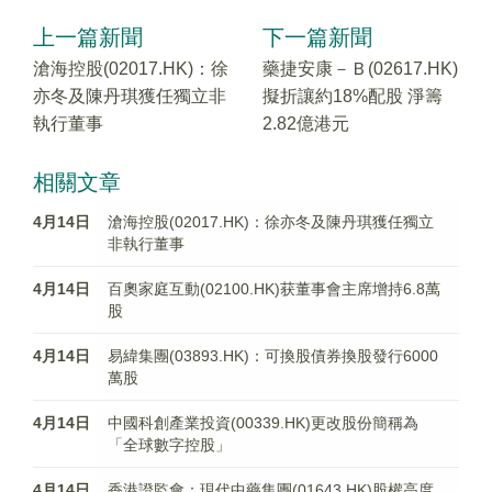
上一篇新聞
下一篇新聞
滄海控股(02017.HK)：徐
藥捷安康－Ｂ(02617.HK)
亦冬及陳丹琪獲任獨立非
擬折讓約18%配股 淨籌
執行董事
2.82億港元
相關文章
4月14日
滄海控股(02017.HK)：徐亦冬及陳丹琪獲任獨立
非執行董事
4月14日
百奧家庭互動(02100.HK)获董事會主席增持6.8萬
股
4月14日
易緯集團(03893.HK)：可換股債券換股發行6000
萬股
4月14日
中國科創產業投資(00339.HK)更改股份簡稱為
「全球數字控股」
4月14日
香港證監會：現代中藥集團(01643.HK)股權高度