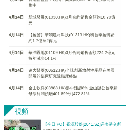
集中
4月14日
新城發展(01030.HK)3月合約銷售金額約10.79億
元
4月14日
【盈警】華潤建材科技(01313.HK)料首季盈轉虧
約1.7億至2億元
4月14日
華潤置地(01109.HK)3月合同銷售金額224.2億元
按年減少14.1%
4月14日
遠大醫藥(00512.HK)全球創新放射性產品在美國
開展的臨床研究達臨床終點
4月14日
金山軟件(03888.HK)盤中漲超8% 金山辦公首季歸
母淨利潤預增401.89%到472.81%
視頻
【今日IPO】视源股份[2841.SZ]递表港交所