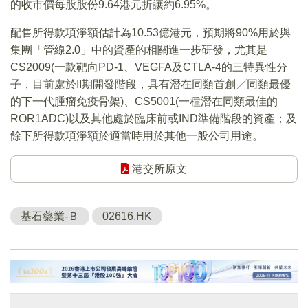
的收市價每股股份9.64港元折讓約6.95%。
配售所得款項淨額估計為10.53億港元，預期將90%用於與
集團「管線2.0」中的資產的相關進一步研發，尤其是
CS2009(一款靶向PD-1、VEGFA及CTLA-4的三特異性分
子，目前處於II期開發階段，具有潛在同類首創╱同類最優
的下一代腫瘤免疫骨架)、CS5001(一種潛在同類最佳的
ROR1ADC)以及其他處於臨床前或IND準備階段的資產；及
餘下所得款項淨額於適當時用於其他一般公司用途。
港交所原文
基石藥業-Ｂ
02616.HK