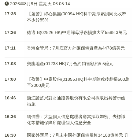
2026年8月9日 星期天 06:05:15
17:35
【盈警】綠心集團(00094.HK)料中期淨虧損同比收窄
不少於85%
17:26
德適-B(02526.HK)中期歸母淨虧損擴大至5588.3萬元
17:11
香港金管局：7月底官方外匯儲備資產為4478億美元
17:08
寶龍地產(01238.HK)7月合約銷售額約5.5億元
17:00
【盈警】中慶股份(01855.HK)料中期除稅後虧損500萬
至2000萬元
16:46
浙江證監局對財通證券股份有限公司採取出具警示函
措施
16:36
網信辦：大型個人信息處理者應當採取加密、去標識
化等措施保障所處理個人信息安全
16:30
國家外匯局：7月末中國外匯儲備規模34188億美元 升