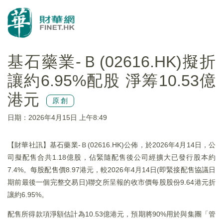
基石藥業-Ｂ(02616.HK)擬折
讓約6.95%配股 淨筹10.53億
港元
原創
日期：2026年4月15日 上午8:49
​【財華社訊】基石藥業-Ｂ(02616.HK)公佈，於2026年4月14日，公
司擬配售合共1.18億股，佔緊隨配售後公司經擴大已發行股本約
7.4%。每股配售價8.97港元，較2026年4月14日(即緊接配售協議日
期前最後一個完整交易日)聯交所呈報的收市價每股股份9.64港元折
讓約6.95%。
配售所得款項淨額估計為10.53億港元，預期將90%用於與集團「管