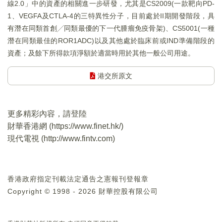
線2.0」中的資產的相關進一步研發，尤其是CS2009(一款靶向PD-
1、VEGFA及CTLA-4的三特異性分子，目前處於II期開發階段，具
有潛在同類首創╱同類最優的下一代腫瘤免疫骨架)、CS5001(一種
潛在同類最佳的ROR1ADC)以及其他處於臨床前或IND準備階段的
資產；及餘下所得款項淨額於適當時用於其他一般公司用途。
港交所原文
更多精彩內容，請登陸
財華香港網 (
https://www.finet.hk/
)
現代電視 (
http://www.fintv.com
)
香港政府指定刊載法定通告之憲報刊登報章
Copyright © 1998 - 2026 財華控股有限公司