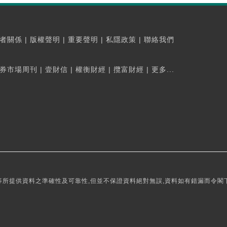
者關係
|
版權聲明
|
重要聲明
|
私隱政策
|
聯絡我們
券市場周刊
|
壹財信
|
權衡財經
|
攬富財經
|
更多...
所提供資料之準確性及可靠性,但並不保證資料絕對無誤,資料如有錯漏而令閣