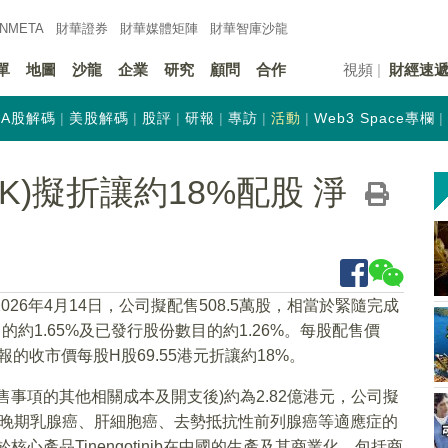
INMETA
財華證券
財華
媒體矩陣
財華
智庫沙龍
單
地圖
沙龍
企業
研究
顧問
合作
視頻
財經速
A股解碼
美股解碼
股評
研報
專訪
活動
Web3 Space專欄
HK)擬折讓約18%配股 淨
2026年4月14日，公司擬配售508.5萬股，相當於緊隨完成
約1.65%及已發行股份數目的約1.26%。每股配售價
所報的收市價每股H股69.55港元折讓約18%。
事項的其他相關成本及開支後)約為2.82億港元，公司擬
nib在晚期乳腺癌、肝細胞癌、去勢抵抗性前列腺癌等適應症的
於核心產品Tinengotinib在中國的生產及其商業化，包括商