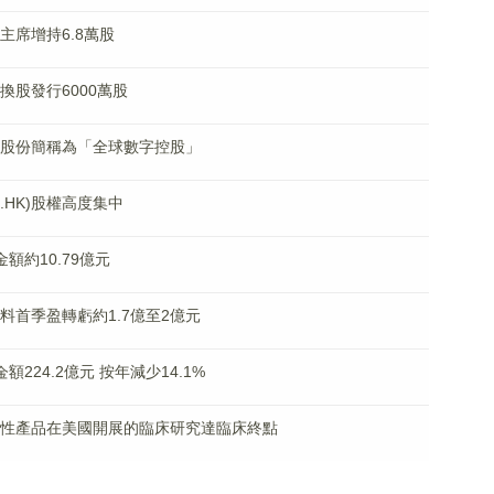
會主席增持6.8萬股
券換股發行6000萬股
)更改股份簡稱為「全球數字控股」
.HK)股權高度集中
金額約10.79億元
K)料首季盈轉虧約1.7億至2億元
金額224.2億元 按年減少14.1%
新放射性產品在美國開展的臨床研究達臨床終點