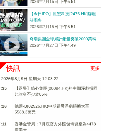
2026年7月15日 下午5:51
【今日IPO】胜宏科技[2476.HK]辟谣
获唱多
2026年7月15日 下午5:51
奇瑞集團全球累計銷量突破2000萬輛
2026年7月27日 下午4:49
快訊
更多
2026年8月9日 星期天 12:03:22
7:35
【盈警】綠心集團(00094.HK)料中期淨虧損同
比收窄不少於85%
7:26
德適-B(02526.HK)中期歸母淨虧損擴大至
5588.3萬元
7:11
香港金管局：7月底官方外匯儲備資產為4478
億美元