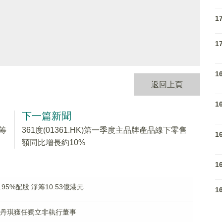
1
1
1
返回上頁
1
下一篇新聞
淨筹
361度(01361.HK)第一季度主品牌產品線下零售
1
額同比增長約10%
1
.95%配股 淨筹10.53億港元
1
冬及陳丹琪獲任獨立非執行董事