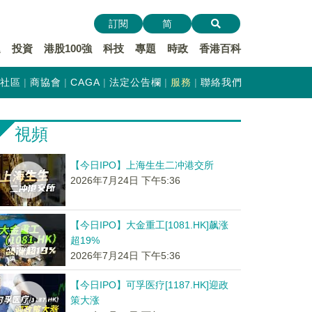
訂閱
简
遞
投資
港股100強
科技
專題
時政
香港百科
社區
商協會
CAGA
法定公告欄
服務
聯絡我們
視頻
【今日IPO】上海生生二冲港交所
2026年7月24日 下午5:36
【今日IPO】大金重工[1081.HK]飙涨
超19%
2026年7月24日 下午5:36
【今日IPO】可孚医疗[1187.HK]迎政
策大涨