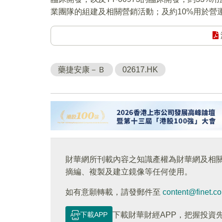
業團隊的組建及相關營銷活動；及約10%用於營
藥捷安康－Ｂ
02617.HK
財華網所刊載內容之知識產權為財華網及相
摘編、複製及建立鏡像等任何使用。
如有意願轉載，請發郵件至
content@finet.c
下載APP
下載財華財經APP，把握投資