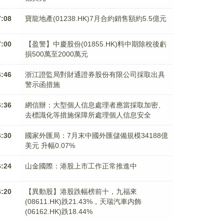
7:08
寶龍地產(01238.HK)7月合約銷售額約5.5億元
7:00
【盈警】中慶股份(01855.HK)料中期除稅後虧
損500萬至2000萬元
6:46
浙江證監局對財通證券股份有限公司採取出具
警示函措施
6:36
網信辦：大型個人信息處理者應當採取加密、
去標識化等措施保障所處理個人信息安全
6:30
國家外匯局：7月末中國外匯儲備規模34188億
美元 升幅0.07%
6:24
山金國際：港股上市工作正常推進中
6:20
【異動股】港股跌幅榜前十，九福來
(08611.HK)跌21.43%，天瑞汽車内飾
(06162.HK)跌18.44%