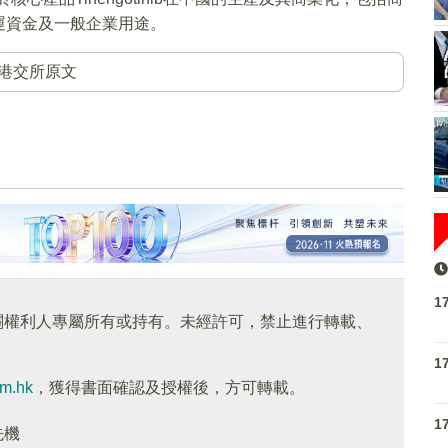
運資金及一般企業用途。
港交所原文
1
關權利人專屬所有或持有。未經許可，禁止進行轉載、
1
om.hk
，獲得書面確認及授權後，方可轉載。
1
先機