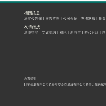
相關訊息
法定公告欄
|
廣告查詢
|
公司介紹
|
專欄邀稿
|
投資
友情鏈接
清博智能
|
艾媒諮詢
|
和訊
|
新時空
|
時代財經
|
證
免責聲明：
財華控股有限公司及香港聯合交易所有限公司將盡力確保彼等