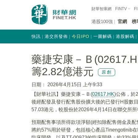
財華智庫網
FINTV
F
港股100強
官網
榜
快訊
港交所發佈
今日IPO
一圖解碼
港股解碼
藥捷安康－Ｂ(02617.
籌2.82億港元
原創
日期：
2026年4月15日 上午9:33
​​【財華社訊】藥捷安康－Ｂ(
02617.HK
)公佈，於
後經配發及發行配售股份擴大後的已發行H股數目的
57.03港元，較股份於2026年4月14日在聯交所
預期配售事項所得款項淨額(經扣除配售佣金及配售
將約57%用於研發，包括核心產品Tinengoti
臨床開發，以及TT-00973的臨床開發；約33%用