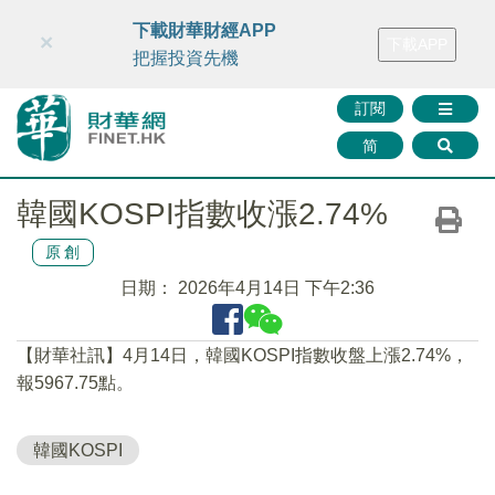
財華智庫網
FINTV
FINMETA
財華證券
媒體矩陣
下載財華財經APP
×
下載APP
智庫沙龍
聯絡我們
把握投資先機
訂閱
简
韓國KOSPI指數收漲2.74%
原創
日期：
2026年4月14日 下午2:36
【財華社訊】4月14日，韓國KOSPI指數收盤上漲2.74%，
報5967.75點。
韓國KOSPI