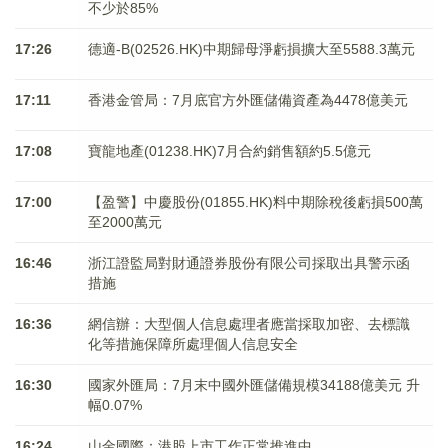
不少於85%
17:26
德適-B(02526.HK)中期歸母淨虧損擴大至5588.3萬元
17:11
香港金管局：7月底官方外匯儲備資產為4478億美元
17:08
寶龍地產(01238.HK)7月合約銷售額約5.5億元
17:00
【盈警】中慶股份(01855.HK)料中期除稅後虧損500萬
至2000萬元
16:46
浙江證監局對財通證券股份有限公司採取出具警示函
措施
16:36
網信辦：大型個人信息處理者應當採取加密、去標識
化等措施保障所處理個人信息安全
16:30
國家外匯局：7月末中國外匯儲備規模34188億美元 升
幅0.07%
16:24
山金國際：港股上市工作正常推進中