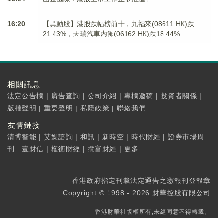
16:20
【異動股】港股跌幅榜前十，九福來(08611.HK)跌
21.43%，天瑞汽車内飾(06162.HK)跌18.44%
相關訊息
法定公告欄
|
廣告查詢
|
公司介紹
|
專欄邀稿
|
投資者關係
|
版權聲明
|
重要聲明
|
私隱政策
|
聯絡我們
友情鏈接
清博智能
|
艾媒諮詢
|
和訊
|
新時空
|
時代財經
|
證券市場周
刊
|
壹財信
|
權衡財經
|
攬富財經
|
更多...
香港政府指定刊載法定通告之憲報刊登報章
Copyright © 1998 - 2026 財華控股有限公司
香港財華社版權所有,未經同意不得轉載。