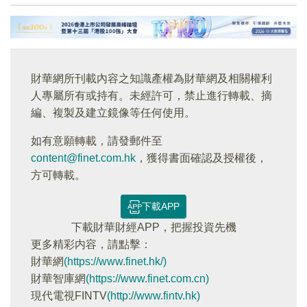
財華網所刊載內容之知識產權為財華網及相關權利
人專屬所有或持有。未經許可，禁止進行轉載、摘
編、複製及建立鏡像等任何使用。
如有意願轉載，請發郵件至
content@finet.com.hk
，獲得書面確認及授權後，
方可轉載。
下載APP
下載財華財經APP，把握投資先機
更多精彩内容，請點擊：
財華網
(https://www.finet.hk/)
財華智庫網
(https://www.finet.com.cn)
現代電視FINTV
(http://www.fintv.hk)