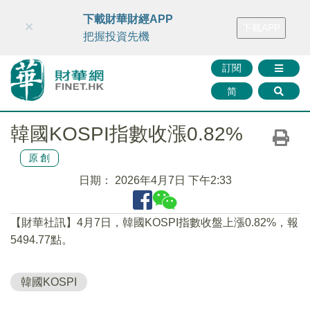
財華智庫網
FINTV
FINMETA
財華證券
媒體矩陣
下載財華財經APP
×
下載APP
智庫沙龍
聯絡我們
把握投資先機
訂閱
简
韓國KOSPI指數收漲0.82%
原創
日期：
2026年4月7日 下午2:33
​【財華社訊】4月7日，韓國KOSPI指數收盤上漲0.82%，報
5494.77點。
韓國KOSPI