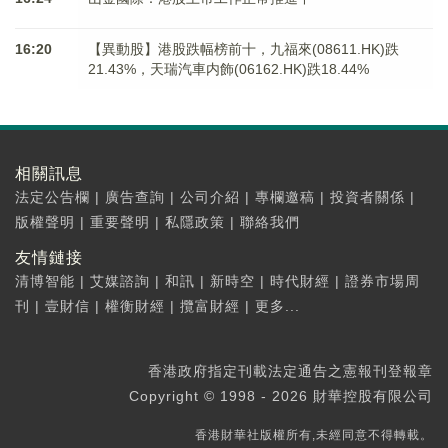
16:20
【異動股】港股跌幅榜前十，九福來(08611.HK)跌
21.43%，天瑞汽車内飾(06162.HK)跌18.44%
相關訊息
法定公告欄
|
廣告查詢
|
公司介紹
|
專欄邀稿
|
投資者關係
|
版權聲明
|
重要聲明
|
私隱政策
|
聯絡我們
友情鏈接
清博智能
|
艾媒諮詢
|
和訊
|
新時空
|
時代財經
|
證券市場周
刊
|
壹財信
|
權衡財經
|
攬富財經
|
更多...
香港政府指定刊載法定通告之憲報刊登報章
Copyright © 1998 - 2026 財華控股有限公司
香港財華社版權所有,未經同意不得轉載。