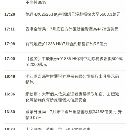
不少於85%
17:26
德適-B(02526.HK)中期歸母淨虧損擴大至5588.3萬元
17:11
香港金管局：7月底官方外匯儲備資產為4478億美元
17:08
寶龍地產(01238.HK)7月合約銷售額約5.5億元
17:00
【盈警】中慶股份(01855.HK)料中期除稅後虧損500萬
至2000萬元
16:46
浙江證監局對財通證券股份有限公司採取出具警示函
措施
16:36
網信辦：大型個人信息處理者應當採取加密、去標識
化等措施保障所處理個人信息安全
16:30
國家外匯局：7月末中國外匯儲備規模34188億美元 升
幅0.07%
16:24
山金國際：港股上市工作正常推進中