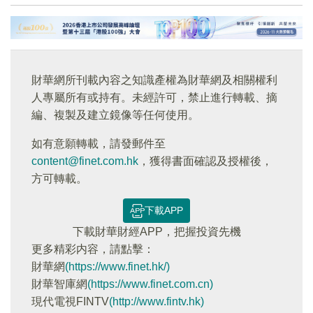
財華網所刊載內容之知識產權為財華網及相關權利
人專屬所有或持有。未經許可，禁止進行轉載、摘
編、複製及建立鏡像等任何使用。
如有意願轉載，請發郵件至
content@finet.com.hk
，獲得書面確認及授權後，
方可轉載。
下載APP
下載財華財經APP，把握投資先機
更多精彩内容，請點擊：
財華網
(https://www.finet.hk/)
財華智庫網
(https://www.finet.com.cn)
現代電視FINTV
(http://www.fintv.hk)