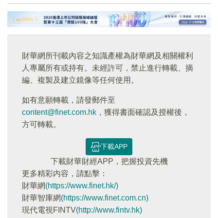
財華網所刊載內容之知識產權為財華網及相關權利
人專屬所有或持有。未經許可，禁止進行轉載、摘
編、複製及建立鏡像等任何使用。
如有意願轉載，請發郵件至
content@finet.com.hk
，獲得書面確認及授權後，
方可轉載。
下載APP
下載財華財經APP，把握投資先機
更多精彩内容，請點擊：
財華網
(https://www.finet.hk/)
財華智庫網
(https://www.finet.com.cn)
現代電視FINTV
(http://www.fintv.hk)