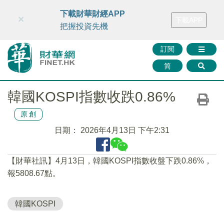
財華智庫網
FINTV
FINMETA
財華證券
媒體矩陣
下載財華財經APP
×
下載APP
智庫沙龍
聯絡我們
把握投資先機
訂閱
简
韓國KOSPI指數收跌0.86%
原創
日期：
2026年4月13日 下午2:31
​【財華社訊】4月13日，韓國KOSPI指數收盤下跌0.86%，
報5808.67點。
韓國KOSPI