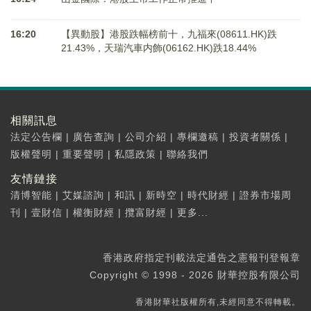
16:20
【異動股】港股跌幅榜前十，九福來(08611.HK)跌
21.43%，天瑞汽車内飾(06162.HK)跌18.44%
相關訊息
法定公告欄
|
廣告查詢
|
公司介紹
|
專欄邀稿
|
投資者關係
|
版權聲明
|
重要聲明
|
私隱政策
|
聯絡我們
友情鏈接
清博智能
|
艾媒諮詢
|
和訊
|
新時空
|
時代財經
|
證券市場周
刊
|
壹財信
|
權衡財經
|
攬富財經
|
更多...
香港政府指定刊載法定通告之憲報刊登報章
Copyright © 1998 - 2026 財華控股有限公司
香港財華社版權所有,未經同意不得轉載。