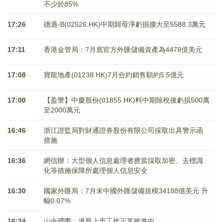
不少於85%
17:26
德適-B(02526.HK)中期歸母淨虧損擴大至5588.3萬元
17:11
香港金管局：7月底官方外匯儲備資產為4478億美元
17:08
寶龍地產(01238.HK)7月合約銷售額約5.5億元
17:00
【盈警】中慶股份(01855.HK)料中期除稅後虧損500萬
至2000萬元
16:46
浙江證監局對財通證券股份有限公司採取出具警示函
措施
16:36
網信辦：大型個人信息處理者應當採取加密、去標識
化等措施保障所處理個人信息安全
16:30
國家外匯局：7月末中國外匯儲備規模34188億美元 升
幅0.07%
16:24
山金國際：港股上市工作正常推進中