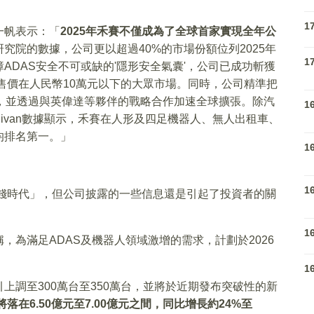
。
1
一帆表示：「
2025年禾賽不僅成為了全球首家實現全年公
究院的數據，公司更以超過40%的市場份額位列2025年
1
ADAS安全不可或缺的'隱形安全氣囊'，公司已成功斬獲
售價在人民幣10萬元以下的大眾市場。同時，公司精準把
，並透過與英偉達等夥伴的戰略合作加速全球擴張。除汽
1
&Sullivan數據顯示，禾賽在人形及四足機器人、無人出租車、
均排名第一。」
1
1
燒錢時代」，但公司披露的一些信息還是引起了投資者的關
1
為滿足ADAS及機器人領域激增的需求，計劃於2026
1
上調至300萬台至350萬台，並將於近期發布突破性的新
落在6.50億元至7.00億元之間，同比增長約24%至