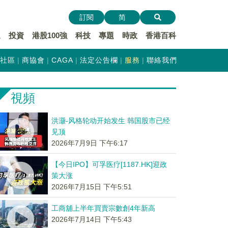
訂閱
简
遞
投資
港股100強
科技
專題
時政
香港百科
社區
商協會
CAGA
法定公告欄
服務
聯絡我們
視頻
洪灏-风格轮动开始发生 韩国股市已经
见顶
2026年7月9日 下午6:17
【今日IPO】可孚医疗[1187.HK]迎政
策大涨
2026年7月15日 下午5:51
工商舖上半年買賣宗數創4年新高
2026年7月14日 下午5:43