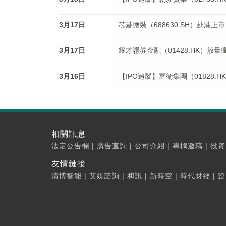
3月17日
芯碁微裝（688630.SH）赴港
3月17日
耀才證券金融（01428.HK）放
3月16日
【IPO追蹤】富衛集團（01828
相關訊息
法定公告欄
|
廣告查詢
|
公司介紹
|
專欄邀稿
|
投資
友情鏈接
清博智能
|
艾媒諮詢
|
和訊
|
新時空
|
時代財經
|
證