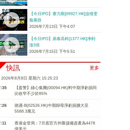
【今日IPO】赛力斯[09927.HK]业绩变
脸暴跌
2026年7月13日 下午4:07
【今日IPO】鼎泰高科[1377.HK]净利
涨3倍
2026年7月15日 下午5:51
快訊
更多
2026年8月8日 星期六 15:25:23
7:35
【盈警】綠心集團(00094.HK)料中期淨虧損同
比收窄不少於85%
7:26
德適-B(02526.HK)中期歸母淨虧損擴大至
5588.3萬元
7:11
香港金管局：7月底官方外匯儲備資產為4478
億美元