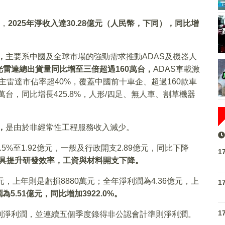
端，
2025年淨收入達30.28億元（人民幣，下同），同比增
，
主要系中國及全球市場的強勁需求推動ADAS及機器人
光雷達總出貨量同比增至三倍超過160萬台，
ADAS車載激
%，主雷達市佔率超40%，覆蓋中國前十車企、超過160款車
3萬台，同比增長425.8%，人形/四足、無人車、割草機器
，
是由於非經常性工程服務收入減少。
%至1.92億元，一般及行政開支2.89億元，同比下降
1
AI工具提升研發效率，工資與材料開支下降。
元，上年則是虧損8880萬元；全年淨利潤為4.36億元，上
1
5.51億元，同比增加3922.0%。
1
則淨利潤，並連續五個季度錄得非公認會計準則淨利潤。