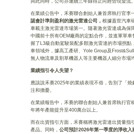
與此同時，公司亦連續三年錄得正向經營現金流
在業績公告中，禾賽聯合創始人兼首席執行官李
認會計準則盈利的激光雷達公司，
根據蓋世汽車研
車載主激光雷達市場第一。隨著激光雷達成為保障
中國前十所有OEM廠商的定點合作，並進軍單車
握了L3級自動駕駛裝配多顆激光雷達的市場拐點
車領域外，據高工產研、Yole Group及Frost
無人物流車及割草機器人等主要機器人細分市場
業績指引令人失望？
應該說禾賽2025年的業績表現不俗，告別了「
注和擔憂。
在業績報告中，禾賽的聯合創始人兼首席執行官稱，
年將年產能提升至400萬台以上。
而在出貨指引方面，禾賽稱將激光雷達出貨量指引
產品。同時，
公司預計2026年第一季度的淨收入將