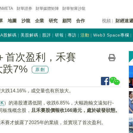
INMETA
財華證券
財華
媒體矩陣
財華
智庫沙龍
單
地圖
沙龍
企業
研究
顧問
合作
視頻
財經速
A股解碼
美股解碼
股評
研報
專訪
活動
Web3 Space專欄
高＋首次盈利，禾賽
大跌7%
原創
價大跌14.16%，成交量也有所放大。
HK
）的港股遭遇低開，收跌6.85%，大幅跑輸文遠知行-
同板塊概念股，
且禾賽股價報收166港元，處於破發狀態。
禾賽才披露了2025年的業績，並實現了首次盈利。