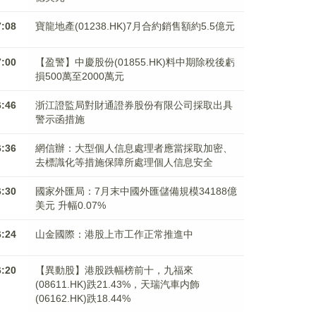
7:08
寶龍地產(01238.HK)7月合約銷售額約5.5億元
7:00
【盈警】中慶股份(01855.HK)料中期除稅後虧
損500萬至2000萬元
6:46
浙江證監局對財通證券股份有限公司採取出具
警示函措施
6:36
網信辦：大型個人信息處理者應當採取加密、
去標識化等措施保障所處理個人信息安全
6:30
國家外匯局：7月末中國外匯儲備規模34188億
美元 升幅0.07%
6:24
山金國際：港股上市工作正常推進中
6:20
【異動股】港股跌幅榜前十，九福來
(08611.HK)跌21.43%，天瑞汽車内飾
(06162.HK)跌18.44%