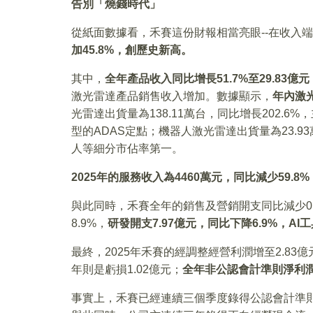
告別「燒錢時代」
從紙面數據看，禾賽這份財報相當亮眼--在收入
加45.8%，創歷史新高。
其中，
全年產品收入同比增長51.7%至29.83億元
激光雷達產品銷售收入增加。數據顯示，
年內激
光雷達出貨量為138.11萬台，同比增長202.6
型的ADAS定點；機器人激光雷達出貨量為23.9
人等細分市佔率第一。
2025
年的服務收入為4460萬元，同比減少59.8%
與此同時，禾賽全年的銷售及營銷開支同比減少0.5
8.9%，
研發開支7.97億元，同比下降6.9%，
最終，2025年禾賽的經調整經營利潤增至2.83億
年則是虧損1.02億元；
全年非公認會計準則淨利潤為
事實上，禾賽已經連續三個季度錄得公認會計準