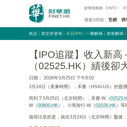
財華智庫網
FINTV
F
港股100強
官網
榜
快訊
港交所發佈
今日IPO
一圖解碼
港股解碼
【IPO追蹤】收入新
（02525.HK）績後卻
日期：
2026年3月25日 下午8:02
3月24日（美東時間），禾賽（HSAI.US）的股
而到了3月25日（北京時間），禾賽-W（
02525.
W（
00800.HK
）、小馬智行-W（
02026.HK
）等
值得注意的是，就在3月24日（北京時間）盤後，