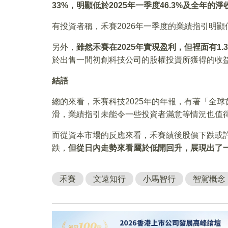
33%，明顯低於2025年一季度46.3%及全年的
有投資者稱，禾賽2026年一季度的業績指引明
另外，
雖然禾賽在2025年實現盈利，但裡面有1.
於出售一間初創科技公司的股權投資所獲得的收
結語
總的來看，禾賽科技2025年的年報，有著「全球
滑，業績指引未能令一些投資者滿意等情況也值
而從資本市場的反應來看，禾賽績後股價下跌或
跌，
但從日內走勢來看屬於低開回升，展現出了
禾賽
文遠知行
小馬智行
智駕概念