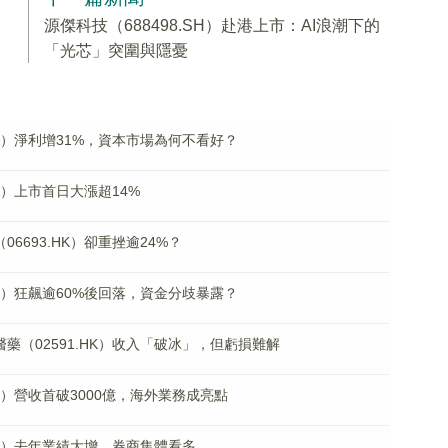
源傑科技（688498.SH）赴港上市：AI浪潮下的
「光芯」突圍與隱憂
.HK）淨利增31%，資本市場為何不看好？
HK）上市首日大漲超14%
6693.HK）卻重挫逾24%？
.HK）狂飆逾60%後回落，資金分歧暴露？
藥（02591.HK）收入「破冰」，但虧損難解
HK）營收首破3000億，海外業務成亮點
.HK）去年業績大增，券商集體看多