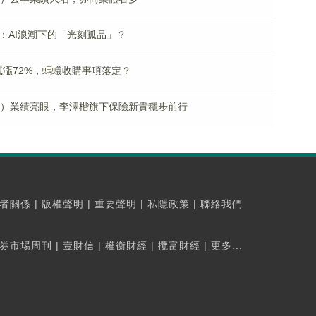
上市：AI浪潮下的「光刻孤品」？
量瘋漲72%，螞蟻收購事項落定？
.HK）業績亮眼，李澤楷旗下保險新貴穩步前行
者關係
|
版權聲明
|
重要聲明
|
私隱政策
|
聯絡我們
券市場周刊
|
壹財信
|
權衡財經
|
攬富財經
|
更多...