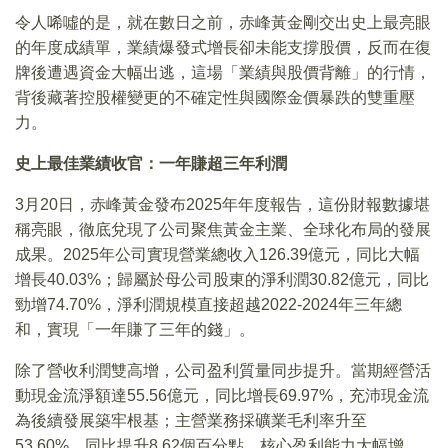
令人唏噓的是，就在數日之前，赤峰黃金剛交出史上最亮眼
的年度成績單，業績爆發式增長卻未能支撐股價，反而在復
牌後遭遇資金大幅出逃，這場「業績與股價背離」的行情，
背後藏著控股權變更的不確定性與國際金價暴跌的雙重壓
力。
史上最佳業績收官：一年賺超三年利潤
3月20日，赤峰黃金發布2025年年度報告，這份財報數據堪
稱亮眼，徹底兌現了公司聚焦黃金主業、全球化布局的發展
成果。2025年公司實現營業總收入126.39億元，同比大幅
增長40.03%；歸屬於母公司股東的淨利潤30.82億元，同比
勁增74.70%，淨利潤規模直接超越2022-2024年三年總
和，實現「一年賺了三年的錢」。
除了營收利潤雙高增，公司盈利質量同步提升。當期經營活
動現金流淨額達55.56億元，同比增長69.97%，充沛現金流
為後續發展築牢根基；主營業務採礦業毛利率升至
53.60%，同比提升8.62個百分點，核心盈利能力大幅增