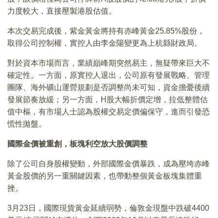
力度較大，直接壓製港股估值。
本次交易完成後，紫金黃金將持有赤峰黃金25.85%股份，
取得公司控制權，實控人由李金陽變更為上杭縣財政局。
對於資本市場而言，業績巔峰期突然易主，無疑帶來巨大不
確定性。一方面，原實控人退出，公司原有發展戰略、管理
團隊、海外礦山運營規劃是否調整尚未可知，資金擔憂後續
發展節奏放緩；另一方面，H股大幅折價定增，拉低整體估
值中樞，有市場人士認為股權交易定價偏保守，進而引發恐
慌性拋盤。
國際金價被重創，板塊利空放大股價調整
除了公司自身股權變動，外部國際金價暴跌，成為壓垮赤峰
黃金股價的另一重關鍵因素，也帶動整個黃金板塊集體重
挫。
3月23日，國際現貨黃金延續弱勢，倫敦金現盤中跌破4400