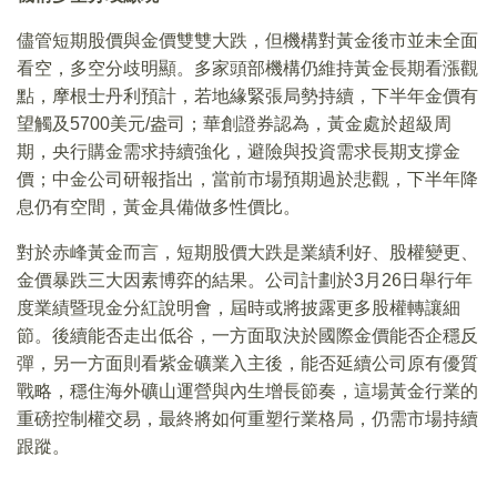
儘管短期股價與金價雙雙大跌，但機構對黃金後市並未全面
看空，多空分歧明顯。多家頭部機構仍維持黃金長期看漲觀
點，摩根士丹利預計，若地緣緊張局勢持續，下半年金價有
望觸及5700美元/盎司；華創證券認為，黃金處於超級周
期，央行購金需求持續強化，避險與投資需求長期支撐金
價；中金公司研報指出，當前市場預期過於悲觀，下半年降
息仍有空間，黃金具備做多性價比。
對於赤峰黃金而言，短期股價大跌是業績利好、股權變更、
金價暴跌三大因素博弈的結果。公司計劃於3月26日舉行年
度業績暨現金分紅說明會，屆時或將披露更多股權轉讓細
節。後續能否走出低谷，一方面取決於國際金價能否企穩反
彈，另一方面則看紫金礦業入主後，能否延續公司原有優質
戰略，穩住海外礦山運營與內生增長節奏，這場黃金行業的
重磅控制權交易，最終將如何重塑行業格局，仍需市場持續
跟蹤。