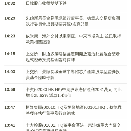
14:32
日韓股市收盤雙雙下跌
14:29
朱鶴新局長會見明訊銀行董事長、德意志交易所集團
執行委員會成員斯蒂芬妮•埃克兒曼
14:23
依米康：海外交付以東南亞、中東市場為主 並已取得
歐美相關認證
14:15
上交所：財通多策略福鑫定期開放靈活配置混合型發
起式證券投資基金臨時停牌
14:03
上交所：景順長城全球半導體芯片產業股票型證券投
資基金臨時停牌
13:56
卡賓(02030.HK.HK)中期股東應佔溢利2081萬元 同比
增长25.62% 派息1.4港仙
13:47
恒隆集團(00010.HK)及恒隆地產(00101.HK)：蔡德粦
將獲任執行董事及行政總裁
13:41
十方控股(01831.HK)董事會否決一宗涉嫌重大內幕交