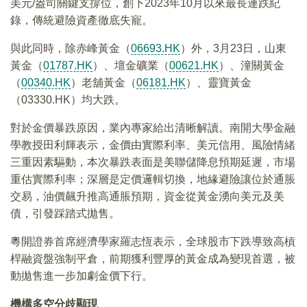
美元/盎司關鍵支撐位，創下2023年10月以來最長連跌紀
錄，傳統避險資產徹底失寵。
與此同時，除赤峰黃金（
06693.HK
）外，3月23日，山東
黃金（
01787.HK
）、壇金礦業（
00621.HK
）、潼關黃金
（
00340.HK
）老舖黃金（
06181.HK
）、靈寶黃金
（03330.HK）均大跌。
對於金價暴跌原因，業內專家給出清晰解讀。南開大學金融
學教授田利輝表示，金價由實際利率、美元信用、風險情緒
三重因素驅動，本次暴跌表面是美聯儲降息預期延遲，市場
重估實際利率；深層是定價邏輯切換，地緣避險讓位於通脹
交易，油價飆升推高通脹預期，資金從黃金湧向美元及美
債，引發踩踏式拋售。
粵開證券首席經濟學家羅志恆表示，全球股市下跌導致高槓
桿融資盤強制平倉，前期獲利豐厚的黃金成為變現首選，被
動拋售進一步加劇金價下行。
機構多空分歧顯現