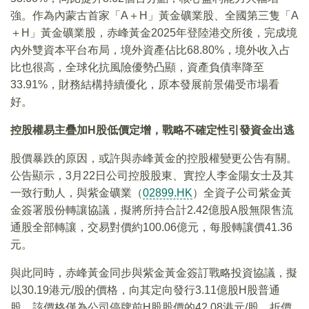
強。作為內蒙古首家「A＋H」黃金礦業股、全國第三隻「A
＋H」黃金礦業股，赤峰黃金2025年登陸港交所後，完成境
內外雙資本平台布局，境外資產佔比68.80%，境外收入占
比也很高，全球化抗風險優勢凸顯，資產負債率降至
33.91%，財務結構持續優化，原本發展前景備受市場看
好。
控股權易主疊加H股低價定增，戰略不確定性引發資金出逃
股價暴跌的原因，或許與赤峰黃金的控股權變更公告有關。
公告顯示，3月22日公司控股股東、實控人李金陽女士及其
一致行動人，與紫金礦業（
02899.HK
）全資子公司紫金黃
金簽署股份轉讓協議，擬將所持合計2.42億股A股無限售流
通股全部轉讓，交易對價約100.06億元，每股轉讓價41.36
元。
與此同時，赤峰黃金同步與紫金黃金簽訂戰略投資協議，擬
以30.19港元/股的價格，向其定向發行3.11億股H股普通
股，該價格僅為公司停牌前H股股價的42.08港元/股，折價