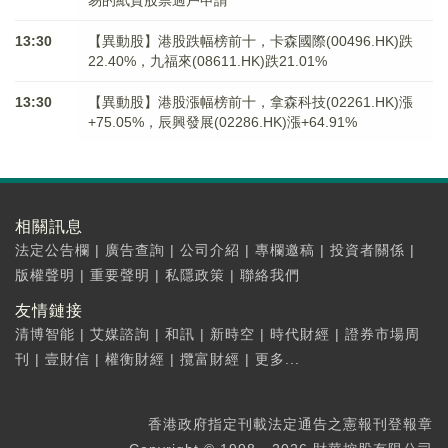
易的紙質股票過戶申請
13:30
【異動股】港股跌幅榜前十，卡森國際(00496.HK)跌
22.40%，九福來(08611.HK)跌21.01%
13:30
【異動股】港股漲幅榜前十，拿森科技(02261.HK)漲
+75.05%，辰興發展(02286.HK)漲+64.91%
相關訊息
法定公告欄
|
廣告查詢
|
公司介紹
|
專欄邀稿
|
投資者關係
|
版權聲明
|
重要聲明
|
私隱政策
|
聯絡我們
友情鏈接
清博智能
|
艾媒諮詢
|
和訊
|
新時空
|
時代財經
|
證券市場周
刊
|
壹財信
|
權衡財經
|
攬富財經
|
更多...
香港政府指定刊載法定通告之憲報刊登報章