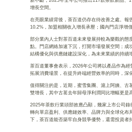
新不斷，2025年全年公司推出117款茶飲新品
增長空間。
在亮眼業績背後，茶百道仍存在待改善之處。報告
10.2%，加盟相關收入增長承壓；國內門店淨增
部分業內人士對茶百道未來發展持較為樂觀的態
點。門店網絡加速下沉，打開市場發展空間；成
結構優化與供應鏈建設深化，為未來業績的持續
茶百道董事會表示，2026年公司將以產品作為
拓展消費場景，在提升終端經營效率的同時，深
值得關注的是，近期，蜜雪集團、滬上阿姨、古
雙增長，其中古茗去年歸母淨利潤同比增幅更是高達
2025年茶飲行業頭部效應凸顯，幾家上市公司
轉向單店盈利、供應鏈效率、品牌力與全球化布
下，茶百道能否築牢自身競爭優勢，還需投資者