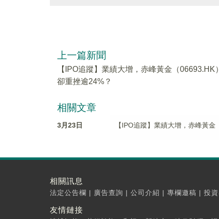
上一篇新聞
【IPO追蹤】業績大增，赤峰黃金（06693.HK
卻重挫逾24%？
相關文章
3月23日
【IPO追蹤】業績大增，赤峰黃金（0
相關訊息
法定公告欄
|
廣告查詢
|
公司介紹
|
專欄邀稿
|
投資
友情鏈接