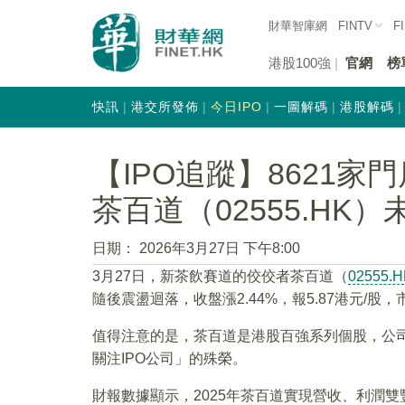
財華智庫網
FINTV
F
港股100強
官網
榜
快訊
港交所發佈
今日IPO
一圖解碼
港股解碼
【IPO追蹤】8621家
茶百道（02555.HK
日期：
2026年3月27日 下午8:00
3月27日，新茶飲賽道的佼佼者茶百道（
02555.H
隨後震盪迴落，收盤漲2.44%，報5.87港元/股，市
值得注意的是，茶百道是港股百強系列個股，公司
關注IPO公司」的殊榮。
財報數據顯示，2025年茶百道實現營收、利潤雙