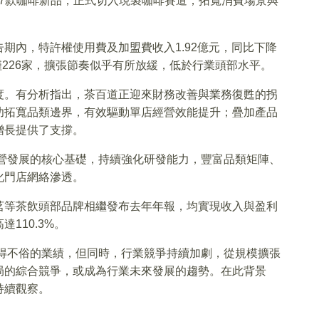
、17款咖啡新品，正式切入現製咖啡賽道，拓寬消費場景與
期內，特許權使用費及加盟費收入1.92億元，同比下降
僅226家，擴張節奏似乎有所放緩，低於行業頭部水平。
度。有分析指出，茶百道正迎來財務改善與業務復甦的拐
功拓寬品類邊界，有效驅動單店經營效能提升；疊加產品
增長提供了支撐。
經營發展的核心基礎，持續強化研發能力，豐富品類矩陣、
化門店網絡滲透。
茗等茶飲頭部品牌相繼發布去年年報，均實現收入與盈利
110.3%。
錄得不俗的業績，但同時，行業競爭持續加劇，從規模擴張
局的綜合競爭，或成為行業未來發展的趨勢。在此背景
持續觀察。