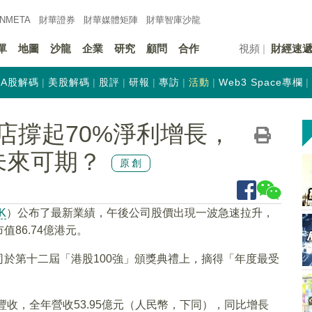
INMETA
財華證券
財華
媒體矩陣
財華
智庫沙龍
單
地圖
沙龍
企業
研究
顧問
合作
視頻
財經速
A股解碼
美股解碼
股評
研報
專訪
活動
Web3 Space專欄
門店撐起70%淨利增長，
）未來可期？
原創
K
）公布了最新業績，午後公司股價出現一波急速拉升，
值86.74億港元。
於第十二屆「港股100強」頒獎典禮上，摘得「年度最受
豐收，全年營收53.95億元（人民幣，下同），同比增長