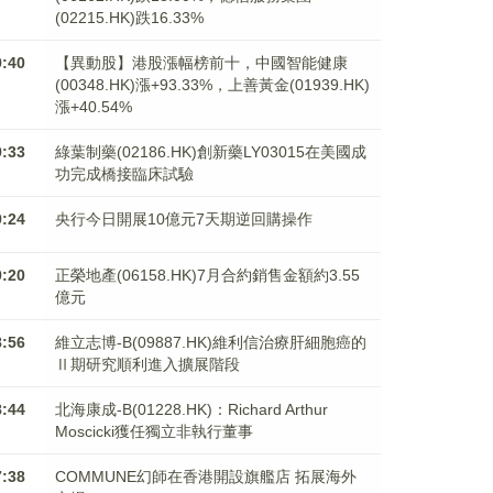
(02215.HK)跌16.33%
9:40
【異動股】港股漲幅榜前十，中國智能健康
(00348.HK)漲+93.33%，上善黃金(01939.HK)
漲+40.54%
9:33
綠葉制藥(02186.HK)創新藥LY03015在美國成
功完成橋接臨床試驗
9:24
央行今日開展10億元7天期逆回購操作
9:20
正榮地產(06158.HK)7月合約銷售金額約3.55
億元
8:56
維立志博-B(09887.HK)維利信治療肝細胞癌的
Ⅱ期研究順利進入擴展階段
8:44
北海康成-B(01228.HK)：Richard Arthur
Moscicki獲任獨立非執行董事
7:38
COMMUNE幻師在香港開設旗艦店 拓展海外