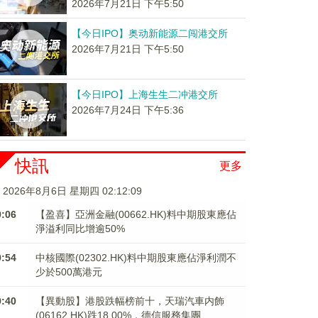
2026年7月21日 下午5:50
【今日IPO】奥动新能源二闯港交所
2026年7月21日 下午5:50
【今日IPO】上海生生二冲港交所
2026年7月24日 下午5:36
快訊
更多
2026年8月6日 星期四 02:12:10
0:06
【盈喜】亞洲金融(00662.HK)料中期股東應佔
淨溢利同比增逾50%
9:54
中核國際(02302.HK)料中期股東應佔淨利潤不
少於500萬港元
9:40
【異動股】港股跌幅榜前十，天瑞汽車内飾
(06162.HK)跌18.00%，德信服務集團