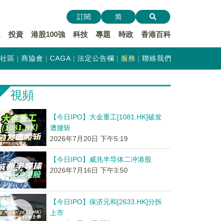
訂閱
简
遞
投資
港股100強
科技
專題
時政
香港百科
社區
商協會
CAGA
法定公告欄
服務
聯絡我們
視頻
【今日IPO】大金重工[1081.HK]破发
遭腰斩
2026年7月20日 下午5:19
【今日IPO】威兆半导体二冲港股
2026年7月16日 下午3:50
【今日IPO】保济元和[2633.HK]分拆
上市