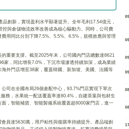
0
產品創新，實現盈利水平顯著提升。全年毛利17.54億元，
成本管控與倉儲物流效率改善成為核心驅動力。同時，公司費
同比分別下降7.5%、5.5%、6.5%，規模效應與管理
0
重要支撐。截至2025年末，公司國內門店總數達8621
0
96家，同比增長7.0%，下沉市場滲透持續加深，成為業績
海外門店增至38家，覆蓋韓國、新加坡、美國、法國等
0
司在全國布局26個倉配中心，93.7%門店實現下單次
0
送服務，水果統一配送覆蓋率達80.4%，自建茶葉與包材生
面，智能補貨、智能製備系統覆蓋超8000家門店，進一
0
躍會員達5630萬，用戶粘性與復購率持續提升。產品端創
1