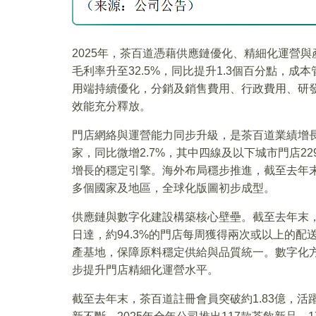
2025年，茶百道憑藉供應鏈優化、精細化運營與
毛利率升至32.5%，同比提升1.3個百分點，
用端持續優化，分銷及銷售費用、行政費用、研發費用
效能充分釋放。
門店網絡與運營能力同步升級，是茶百道業績增長的
家，同比微增2.7%，其中四線及以下城市門店22
增長的穩定引擎。海外布局穩步推進，截至去年末
多個國家及地區，全球化版圖初步成型。
供應鏈與數字化建設構築核心壁壘。截至去年末，公
日達，約94.3%的門店每周獲得兩次或以上的配
產基地，保障原料穩定供給與品質統一。數字化方
步提升門店精細化運營水平。
截至去年末，茶百道註冊會員突破約1.83億，活