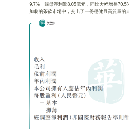
9.7%；歸母淨利潤8.05億元，同比大幅增長70.
加劇的茶飲市場中，交出了一份穩健且高質量的