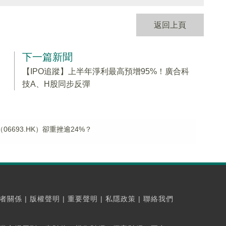
返回上頁
下一篇新聞
）
【IPO追蹤】上半年淨利最高預增95%！廣合科
技A、H股同步反彈
6693.HK）卻重挫逾24%？
者關係
|
版權聲明
|
重要聲明
|
私隱政策
|
聯絡我們