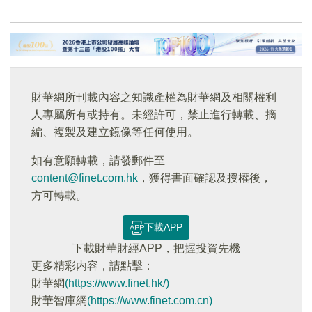
財華網所刊載內容之知識產權為財華網及相關權利
人專屬所有或持有。未經許可，禁止進行轉載、摘
編、複製及建立鏡像等任何使用。
如有意願轉載，請發郵件至
content@finet.com.hk
，獲得書面確認及授權後，
方可轉載。
下載APP
下載財華財經APP，把握投資先機
更多精彩内容，請點擊：
財華網
(https://www.finet.hk/)
財華智庫網
(https://www.finet.com.cn)