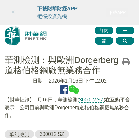
財華智庫網
FINTV
FINMETA
財華證券
媒體矩陣
下載財華財經APP
×
下載APP
智庫沙龍
聯絡我們
把握投資先機
訂閱
简
華測檢測：與歐洲Dorgerberg
道格伯格鋼廠無業務合作
日期：
2026年1月16日 下午12:02
【財華社訊】1月16日，華測檢測(
300012.SZ
)在互動平台
表示，公司目前與歐洲Dorgerberg道格伯格鋼廠無業務合
作。
華測檢測
300012.SZ