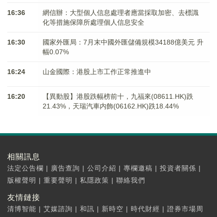
16:36
網信辦：大型個人信息處理者應當採取加密、去標識
化等措施保障所處理個人信息安全
16:30
國家外匯局：7月末中國外匯儲備規模34188億美元 升
幅0.07%
16:24
山金國際：港股上市工作正常推進中
16:20
【異動股】港股跌幅榜前十，九福來(08611.HK)跌
21.43%，天瑞汽車内飾(06162.HK)跌18.44%
相關訊息
法定公告欄
|
廣告查詢
|
公司介紹
|
專欄邀稿
|
投資者關係
|
版權聲明
|
重要聲明
|
私隱政策
|
聯絡我們
友情鏈接
清博智能
|
艾媒諮詢
|
和訊
|
新時空
|
時代財經
|
證券市場周