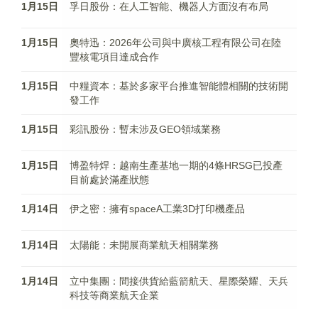
1月15日
孚日股份：在人工智能、機器人方面沒有布局
1月15日
奧特迅：2026年公司與中廣核工程有限公司在陸
豐核電項目達成合作
1月15日
中糧資本：基於多家平台推進智能體相關的技術開
發工作
1月15日
彩訊股份：暫未涉及GEO領域業務
1月15日
博盈特焊：越南生產基地一期的4條HRSG已投產
目前處於滿產狀態
1月14日
伊之密：擁有spaceA工業3D打印機產品
1月14日
太陽能：未開展商業航天相關業務
1月14日
立中集團：間接供貨給藍箭航天、星際榮耀、天兵
科技等商業航天企業