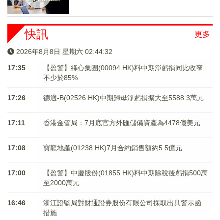
快訊
更多
2026年8月8日 星期六 02:44:33
17:35
【盈警】綠心集團(00094.HK)料中期淨虧損同比收窄
不少於85%
17:26
德適-B(02526.HK)中期歸母淨虧損擴大至5588.3萬元
17:11
香港金管局：7月底官方外匯儲備資產為4478億美元
17:08
寶龍地產(01238.HK)7月合約銷售額約5.5億元
17:00
【盈警】中慶股份(01855.HK)料中期除稅後虧損500萬
至2000萬元
16:46
浙江證監局對財通證券股份有限公司採取出具警示函
措施