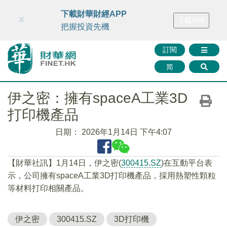
財華智庫網
FINTV
FINMETA
財華證券
媒體矩陣
下載財華財經APP
×
下載APP
智庫沙龍
聯絡我們
把握投資先機
訂閱
简
伊之密：擁有spaceA工業3D
打印機產品
日期：
2026年1月14日 下午4:07
【財華社訊】1月14日，伊之密(
300415.SZ
)在互動平台表
示，公司擁有spaceA工業3D打印機產品，採用熱塑性顆粒
等材料打印相關產品。
伊之密
300415.SZ
3D打印機