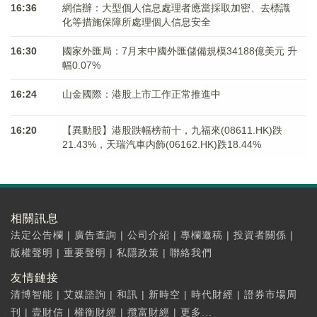
16:36
網信辦：大型個人信息處理者應當採取加密、去標識
化等措施保障所處理個人信息安全
16:30
國家外匯局：7月末中國外匯儲備規模34188億美元 升
幅0.07%
16:24
山金國際：港股上市工作正常推進中
16:20
【異動股】港股跌幅榜前十，九福來(08611.HK)跌
21.43%，天瑞汽車内飾(06162.HK)跌18.44%
相關訊息
法定公告欄
|
廣告查詢
|
公司介紹
|
專欄邀稿
|
投資者關係
|
版權聲明
|
重要聲明
|
私隱政策
|
聯絡我們
友情鏈接
清博智能
|
艾媒諮詢
|
和訊
|
新時空
|
時代財經
|
證券市場周
刊
|
壹財信
|
權衡財經
|
攬富財經
|
更多...