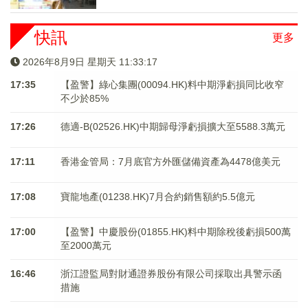
快訊
更多
2026年8月9日 星期天 11:33:18
17:35
【盈警】綠心集團(00094.HK)料中期淨虧損同比收窄
不少於85%
17:26
德適-B(02526.HK)中期歸母淨虧損擴大至5588.3萬元
17:11
香港金管局：7月底官方外匯儲備資產為4478億美元
17:08
寶龍地產(01238.HK)7月合約銷售額約5.5億元
17:00
【盈警】中慶股份(01855.HK)料中期除稅後虧損500萬
至2000萬元
16:46
浙江證監局對財通證券股份有限公司採取出具警示函
措施