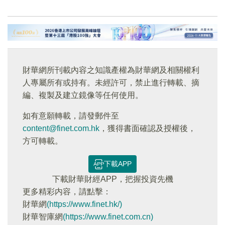
財華網所刊載內容之知識產權為財華網及相關權利
人專屬所有或持有。未經許可，禁止進行轉載、摘
編、複製及建立鏡像等任何使用。
如有意願轉載，請發郵件至
content@finet.com.hk
，獲得書面確認及授權後，
方可轉載。
下載APP
下載財華財經APP，把握投資先機
更多精彩内容，請點擊：
財華網
(https://www.finet.hk/)
財華智庫網
(https://www.finet.com.cn)