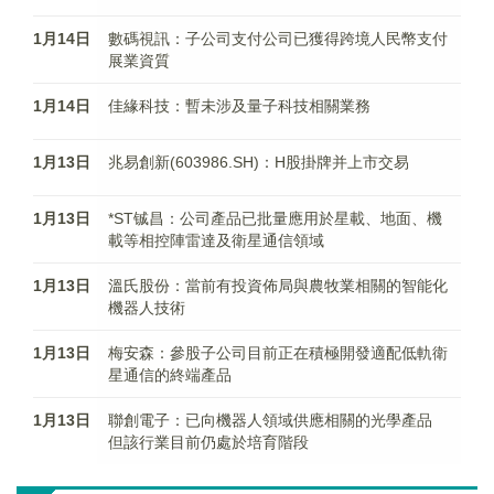
1月14日
數碼視訊：子公司支付公司已獲得跨境人民幣支付
展業資質
1月14日
佳緣科技：暫未涉及量子科技相關業務
1月13日
兆易創新(603986.SH)：H股掛牌并上市交易
1月13日
*ST铖昌：公司產品已批量應用於星載、地面、機
載等相控陣雷達及衛星通信領域
1月13日
溫氏股份：當前有投資佈局與農牧業相關的智能化
機器人技術
1月13日
梅安森：參股子公司目前正在積極開發適配低軌衛
星通信的終端產品
1月13日
聯創電子：已向機器人領域供應相關的光學產品
但該行業目前仍處於培育階段