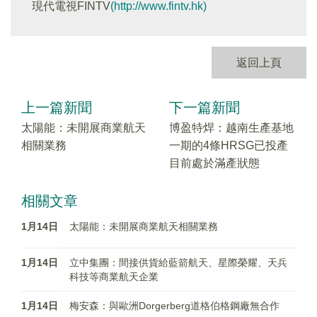
現代電視FINTV
(http://www.fintv.hk)
返回上頁
上一篇新聞
下一篇新聞
太陽能：未開展商業航天
博盈特焊：越南生產基地
相關業務
一期的4條HRSG已投產
目前處於滿產狀態
相關文章
1月14日
太陽能：未開展商業航天相關業務
1月14日
立中集團：間接供貨給藍箭航天、星際榮耀、天兵
科技等商業航天企業
1月14日
梅安森：與歐洲Dorgerberg道格伯格鋼廠無合作