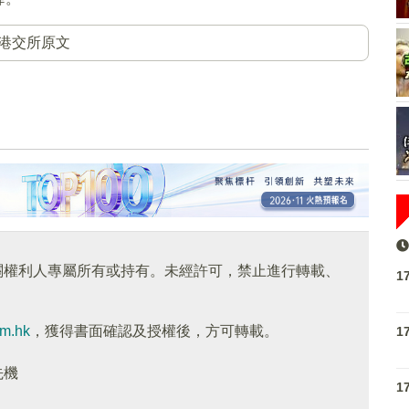
港交所原文
關權利人專屬所有或持有。未經許可，禁止進行轉載、
1
om.hk
，獲得書面確認及授權後，方可轉載。
1
先機
1