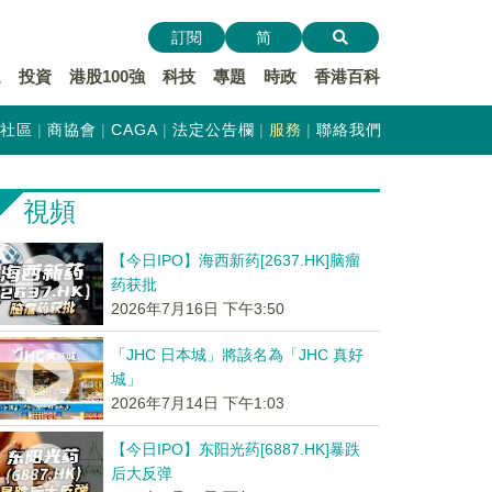
訂閱
简
遞
投資
港股100強
科技
專題
時政
香港百科
社區
商協會
CAGA
法定公告欄
服務
聯絡我們
視頻
【今日IPO】海西新药[2637.HK]脑瘤
药获批
2026年7月16日 下午3:50
「JHC 日本城」將該名為「JHC 真好
城」
2026年7月14日 下午1:03
【今日IPO】东阳光药[6887.HK]暴跌
后大反弹