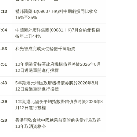
7:13
禮邦醫藥-B(09637.HK)料中期虧損同比收窄
15%至25%
7:04
中國海外宏洋集團(00081.HK)7月合約銷售額
按年上升44%
6:53
和光智成完成天使輪數千萬融資
6:51
10年期港元特區政府機構債券將於2026年8月
12日透過重開進行投標
6:43
5年期港元特區政府機構債券將於2026年8月
12日透過重開進行投標
6:39
1年期港元隔夜平均指數掛鉤債券將於2026年8
月12日進行投標
6:28
香港證監會就中國糖果前高管的失當行為取得
13年取消資格令