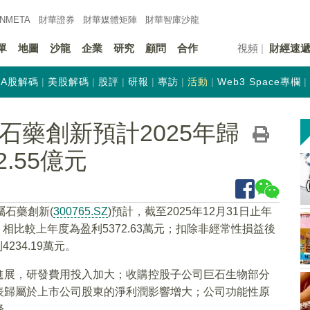
INMETA
財華證券
財華
媒體矩陣
財華
智庫沙龍
單
地圖
沙龍
企業
研究
顧問
合作
視頻
財經速
A股解碼
美股解碼
股評
研報
專訪
活動
Web3 Space專欄
)：石藥創新預計2025年歸
.55億元
屬石藥創新(
300765.SZ
)預計，截至2025年12月31日止年
，相比較上年度為盈利5372.63萬元；扣除非經常性損益後
234.19萬元。
進展，研發費用投入加大；收購控股子公司巨石生物部分
表歸屬於上市公司股東的淨利潤影響增大；公司功能性原
降。