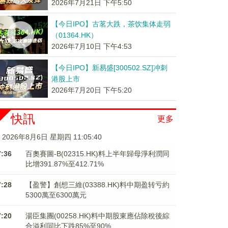
2026年7月21日 下午5:50
【今日IPO】古茗大跌，茶饮集体走弱
（01364.HK）
2026年7月10日 下午4:53
【今日IPO】新易盛[300502.SZ]冲刺
港股上市
2026年7月20日 下午5:20
快訊
更多
2026年8月6日 星期四 11:05:41
7:36
百奧賽圖-B(02315.HK)料上半年歸母淨利潤同
比增391.87%至412.71%
7:28
【盈警】創想三維(03388.HK)料中期盈转亏約
5300萬至6300萬元
7:20
湯臣集團(00258.HK)料中期股東應佔除稅後綜
合溢利同比下跌85%至90%