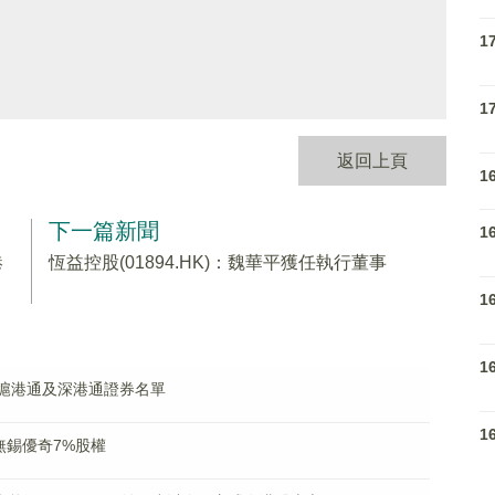
1
1
返回上頁
1
下一篇新聞
1
港
恆益控股(01894.HK)：魏華平獲任執行董事
1
1
獲納入滬港通及深港通證券名單
1
收購無錫優奇7%股權