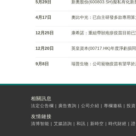
5月29日
新奧股份(600803.SH)擬私有化
4月17日
奧比中光：已自主研發多款專用算
12月25日
康希諾：重組帶狀疱疹疫苗目前已
12月20日
英皇資本(00717.HK)年度淨虧損同
9月8日
瑞普生物：公司寵物疫苗有望早於
相關訊息
法定公告欄
|
廣告查詢
|
公司介紹
|
專欄邀稿
|
投資
友情鏈接
清博智能
|
艾媒諮詢
|
和訊
|
新時空
|
時代財經
|
證