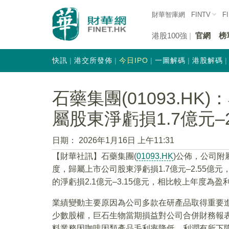
財華智庫網
FINTV
F
港股100強
官網
榜
快訊
港交所發佈
今日IPO
一圖解碼
港股解碼
石藥集團(01093.HK
屬股東淨虧損1.7億元–2
日期：
2026年1月16日 上午11:31
【財華社訊】石藥集團(
01093.HK
)公佈，公司附
度，歸屬上市公司股東淨虧損1.7億元–2.55億元
的淨虧損2.1億元–3.15億元，相比較上年度為盈利4
業績變動主要原因為公司多款在研產品取得重要
少數股權，巨石生物當期損益對公司合併財務報
料業務因咖啡因類產品毛利率降低，利潤有所下