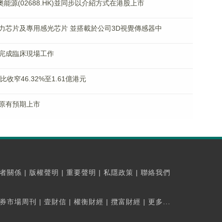
新奧能源(02688.HK)並同步以介紹方式在港股上市
力芯片及專用感光芯片 並搭載於公司3D視覺傳感器中
完成臨床現場工作
比收窄46.32%至1.61億港元
原有預期上市
者關係
|
版權聲明
|
重要聲明
|
私隱政策
|
聯絡我們
券市場周刊
|
壹財信
|
權衡財經
|
攬富財經
|
更多...