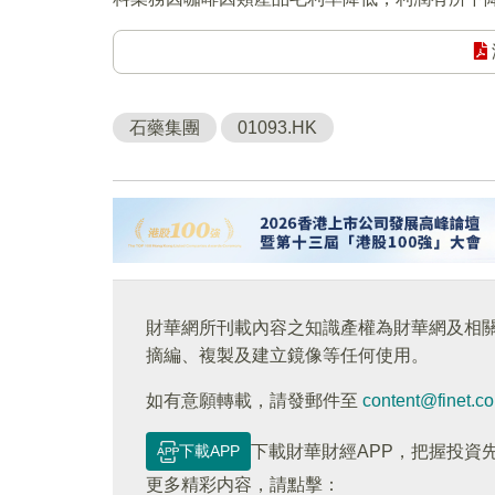
石藥集團
01093.HK
財華網所刊載內容之知識產權為財華網及相
摘編、複製及建立鏡像等任何使用。
如有意願轉載，請發郵件至
content@finet.c
下載APP
下載財華財經APP，把握投資
更多精彩内容，請點擊：