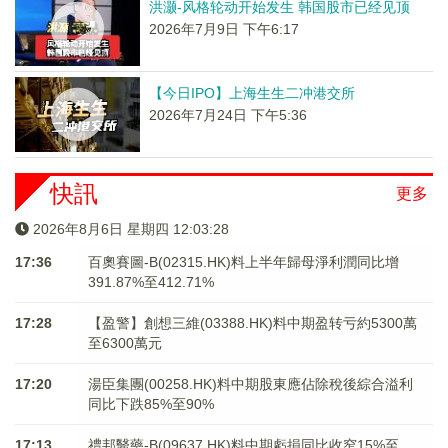
洪灏-风格轮动开始发生 韩国股市已经见顶
2026年7月9日 下午6:17
【今日IPO】上海生生二冲港交所
2026年7月24日 下午5:36
快訊
更多
2026年8月6日 星期四 12:03:28
17:36
百奧賽圖-B(02315.HK)料上半年歸母淨利潤同比增
391.87%至412.71%
17:28
【盈警】創想三維(03388.HK)料中期盈转亏約5300萬
至6300萬元
17:20
湯臣集團(00258.HK)料中期股東應佔除稅後綜合溢利
同比下跌85%至90%
17:13
禮邦醫藥-B(09637.HK)料中期虧損同比收窄15%至