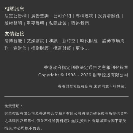
相關訊息
法定公告欄
|
廣告查詢
|
公司介紹
|
專欄邀稿
|
投資者關係
|
版權聲明
|
重要聲明
|
私隱政策
|
聯絡我們
友情鏈接
清博智能
|
艾媒諮詢
|
和訊
|
新時空
|
時代財經
|
證券市場周
刊
|
壹財信
|
權衡財經
|
攬富財經
|
更多...
香港政府指定刊載法定通告之憲報刊登報章
Copyright © 1998 - 2026 財華控股有限公司
香港財華社版權所有,未經同意不得轉載。
免責聲明：
財華控股有限公司及香港聯合交易所有限公司將盡力確保彼等所提供資料
之準確性及可靠性,但並不保證資料絕對無誤,資料如有錯漏而令閣下蒙受
損失,本公司概不負責。