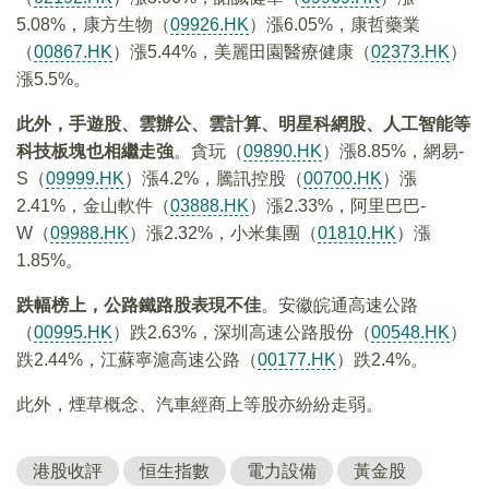
5.08%，康方生物（
09926.HK
）漲6.05%，康哲藥業
（
00867.HK
）漲5.44%，美麗田園醫療健康（
02373.HK
）
漲5.5%。
此外，手遊股、雲辦公、雲計算、明星科網股、人工智能等
科技板塊也相繼走強
。貪玩（
09890.HK
）漲8.85%，網易-
S（
09999.HK
）漲4.2%，騰訊控股（
00700.HK
）漲
2.41%，金山軟件（
03888.HK
）漲2.33%，阿里巴巴-
W（
09988.HK
）漲2.32%，小米集團（
01810.HK
）漲
1.85%。
跌幅榜上，公路鐵路股表現不佳
。安徽皖通高速公路
（
00995.HK
）跌2.63%，深圳高速公路股份（
00548.HK
）
跌2.44%，江蘇寧滬高速公路（
00177.HK
）跌2.4%。
此外，煙草概念、汽車經商上等股亦紛紛走弱。
港股收評
恒生指數
電力設備
黃金股