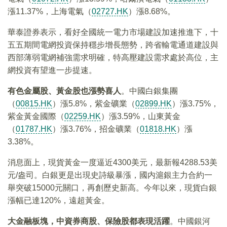
漲11.37%，上海電氣（
02727.HK
）漲8.68%。
華泰證券表示，看好全國統一電力市場建設加速推進下，十
五五期間電網投資保持穩步增長態勢，跨省輸電通道建設與
西部薄弱電網補強需求明確，特高壓建設需求處於高位，主
網投資有望進一步提速。
有色金屬股、黃金股也漲勢喜人
。中國白銀集團
（
00815.HK
）漲5.8%，紫金礦業（
02899.HK
）漲3.75%，
紫金黃金國際（
02259.HK
）漲3.59%，山東黃金
（
01787.HK
）漲3.76%，招金礦業（
01818.HK
）漲
3.38%。
消息面上，現貨黃金一度逼近4300美元，最新報4288.53美
元/盎司。白銀更是出現史詩級暴漲，國内滬銀主力合約一
舉突破15000元關口，再創歷史新高。今年以來，現貨白銀
漲幅已達120%，遠超黃金。
大金融板塊，中資券商股、保險股都表現活躍
。中國銀河