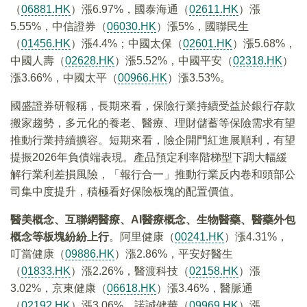
（
06881.HK
）漲6.97%，國泰海通（
02611.HK
）漲
5.55%，中信證券（
06030.HK
）漲5%，國聯民生
（
01456.HK
）漲4.4%；中國太保（
02601.HK
）漲5.68%，
中國人壽（
02628.HK
）漲5.52%，中國平安（
02318.HK
）
漲3.66%，中國太平（
00966.HK
）漲3.53%。
國盛證券研報稱，長期來看，保險行業持續受益於銀行存款
搬家趨勢，多元化的養老、醫療、理財儲蓄等保險需求有望
推動行業持續擴容。短期來看，險企開門紅進展順利，有望
提振2026年負債端表現。產品預定利率階梯型下調大幅緩
解行業利差損風險，「報行合一」推動行業反内卷和頭部公
司集中度提升，積極看好保險板塊的配置價值。
醫美概念、互聯網醫療、AI醫療概念、生物醫藥、醫藥外包
概念等板塊紛紛上行
。阿里健康（
00241.HK
）漲4.31%，
叮當健康（
09886.HK
）漲2.86%，平安好醫生
（
01833.HK
）漲2.26%，醫渡科技（
02158.HK
）漲
3.02%，京東健康（
06618.HK
）漲3.46%，醫脈通
（
02192.HK
）漲3.06%，諾誠健華（
09969.HK
）漲