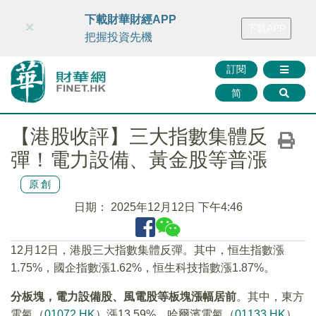
財華智庫網
FINTV
FINMETA
財華證券
媒體矩陣
下載財華財經APP
×
下載APP
智庫沙龍
聯絡我們
把握投資先機
訂閱
简
【港股收評】三大指數集體反
彈！電力設備、黃金股等普漲
原創
日期：
2025年12月12日 下午4:46
12月12日，港股三大指數集體反彈。其中，恒生指數漲
1.75%，國企指數漲1.62%，恒生科技指數漲1.87%。
分板塊，電力設備股、風電股等板塊漲幅居前
。其中，東方
電氣（
01072.HK
）漲13.59%，哈爾濱電氣（
01133.HK
）