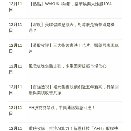
12月11
【熱點】WAKUKU熱銷，樂華娛樂大漲超10%
日
12月11
【深度】美聯儲降息擴表，對港股是衝擊還是機
日
遇？
12月11
【港股收評】三大指數齊跌！芯片、醫藥股表現低
日
迷
12月11
風電板塊集體走強，多重因素提振市場信心
日
12月11
【百強透視】裕元集團股價創近五年新高，行業回
日
暖與業績改善共振
12月11
AH股雙雙暴跌，中興通訊緊急回應！
日
12月11
重磅收購，押注AI算力！藍思科技「A+H」股聯袂