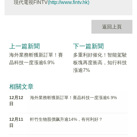
現代電視FINTV
(http://www.fintv.hk)
返回上頁
上一篇新聞
下一篇新聞
海外業務斬獲新訂單！賽
多重利好催化！智能駕駛
晶科技一度漲逾6.9%
板塊再度衝高，知行科技
漲逾7%
相關文章
12月12
海外業務斬獲新訂單！賽晶科技一度漲逾6.9%
日
12月11
軒竹生物股價飙升逾14%，有何利好？
日