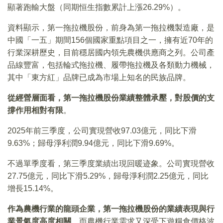
顯著跑輸大盤（同期恒生指數累計上漲26.29%）。
資料顯示，第一拖拉機股份，前身為第一拖拉機製造廠，是
中國「一五」期間156個國家重點項目之一，擁有近70年的
行業深耕歷史，目前穩居國内領先農機供應商之列。公司產
品線豐富，包括輪式拖拉機、履帶拖拉機及各類動力機械，
其中「東方紅」品牌已成為市場上知名的民族品牌。
從經營層面看，第一拖拉機股份業績整體承壓，對股價的支
撐作用相對有限
。
2025年前三季度，公司實現營收97.03億元，同比下滑
9.63%；歸母淨利潤9.94億元，同比下滑9.69%。
不過單季度看，第三季度業績出現回暖迹象。公司實現營收
27.75億元，同比下滑5.29%，歸母淨利潤2.25億元，同比
增長15.14%。
作為農機行業的龍頭企業，第一拖拉機股份的業績表現與行
業景氣度高度相關
，而農機行業需求又深受下遊糧食價格波