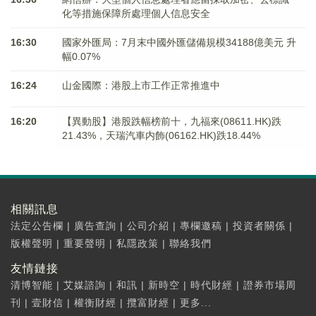
化等措施保障所處理個人信息安全
16:30
國家外匯局：7月末中國外匯儲備規模34188億美元 升
幅0.07%
16:24
山金國際：港股上市工作正常推進中
16:20
【異動股】港股跌幅榜前十，九福來(08611.HK)跌
21.43%，天瑞汽車内飾(06162.HK)跌18.44%
相關訊息
法定公告欄
|
廣告查詢
|
公司介紹
|
專欄邀稿
|
投資者關係
|
版權聲明
|
重要聲明
|
私隱政策
|
聯絡我們
友情鏈接
清博智能
|
艾媒諮詢
|
和訊
|
新時空
|
時代財經
|
證券市場周
刊
|
壹財信
|
權衡財經
|
攬富財經
|
更多...