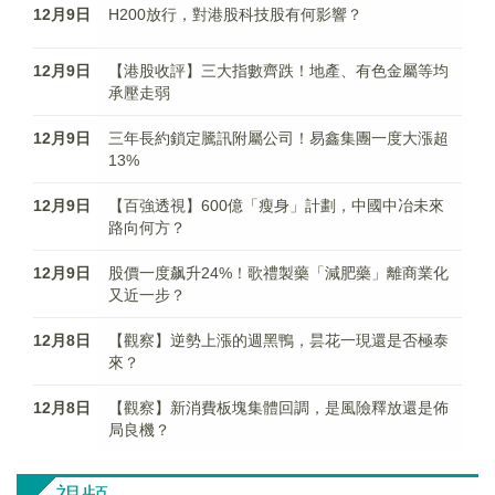
12月9日
H200放行，對港股科技股有何影響？
12月9日
【港股收評】三大指數齊跌！地產、有色金屬等均
承壓走弱
12月9日
三年長約鎖定騰訊附屬公司！易鑫集團一度大漲超
13%
12月9日
【百強透視】600億「瘦身」計劃，中國中冶未來
路向何方？
12月9日
股價一度飙升24%！歌禮製藥「減肥藥」離商業化
又近一步？
12月8日
【觀察】逆勢上漲的週黑鴨，昙花一現還是否極泰
來？
12月8日
【觀察】新消費板塊集體回調，是風險釋放還是佈
局良機？