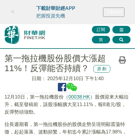
財華智庫網
FINTV
FINMETA
財華證券
媒體矩陣
下載財華財經APP
×
下載APP
智庫沙龍
聯絡我們
把握投資先機
訂閱
简
第一拖拉機股份股價大漲超
11%！反彈能否持續？
原創
日期：
2025年12月10日 下午1:40
12月10日，第一拖拉機股份（
00038.HK
）股價迎來大幅拉
升，截至發稿前，該股漲幅擴大至11.11%，報8港元/股，
反彈勢頭強勁。
拉長週期看，第一拖拉機股份的股價走勢呈現明顯震蕩特
徵，起起落落、波動頻繁，年初迄今累計漲幅為17.98%，