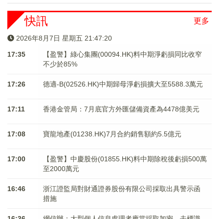
快訊
更多
2026年8月7日 星期五 21:47:20
17:35
【盈警】綠心集團(00094.HK)料中期淨虧損同比收窄
不少於85%
17:26
德適-B(02526.HK)中期歸母淨虧損擴大至5588.3萬元
17:11
香港金管局：7月底官方外匯儲備資產為4478億美元
17:08
寶龍地產(01238.HK)7月合約銷售額約5.5億元
17:00
【盈警】中慶股份(01855.HK)料中期除稅後虧損500萬
至2000萬元
16:46
浙江證監局對財通證券股份有限公司採取出具警示函
措施
16:36
網信辦：大型個人信息處理者應當採取加密、去標識