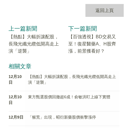
返回上頁
上一篇新聞
下一篇新聞
【熱點】大幅折讓配股，
【百強透視】BD交易又
長飛光纖光纜低開高走上
至！復星醫藥A、H股齊
演「逆襲」
漲，前景獲看好？
相關文章
12月10
【熱點】大幅折讓配股，長飛光纖光纜低開高走上
日
演「逆襲」
12月10
東方甄選股價回撤超6成！俞敏洪盯上線下實體
日
12月9日
「猴荒」出現，昭衍新藥股價衝擊漲停