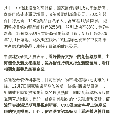
其中，中信建投發佈研報稱，國家醫保談判成功率創新高，
商保目錄或成重要增量，政策鼓勵創新藥發展。2025年醫
保目錄更新，114種藥品新增納入，含50種1類創新藥，經
調整後目錄内藥品總數達3253種，談判成功率88%，創7年
新高，19種藥品納入首版商保創新藥目錄，新版目錄2026
年1月1日落地。此次調整調出29種臨床已被替代或長期未
生產供應的藥品，維持了目錄的健康發展。
中信建投研究人員表示，
看好醫保支持下的創新藥放量、出
海機會及新技術推動，認為醫保持續支持創新藥發展，看好
相關創新藥及製藥企業。
信達證券發佈研報稱，目前醫藥生物市場短期缺乏明確的主
線。12月7日國家醫保局發佈首版「醫保+商保雙目錄」，
短期或有助於提振創新藥的投資熱情，同時創新藥板塊股價
近期有所回調，疊加中國創新藥崛起的中長期邏輯沒變，
信
達證券建議近期可重視創新藥、
CXO
及生命科學上遊產業
鏈的投資機會。
此外，
信達證券認為短期上看經營改善且穩