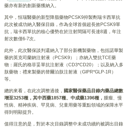
藥亦有新的創新藥獲納入。
其中，恒瑞醫藥的新型降脂藥物PCSK9抑製劑瑞卡西單抗
此次被成功納入醫保目錄，作為全球首個超長效PCSK9單
抗，瑞卡西單抗的核心優勢在於注射間隔可長達8週，年注
射次數僅6-7次。
此外，此次醫保談判還納入了部分新機製藥物，包括諾華製
藥的英克司蘭鈉注射液（PCSK9）；亦納入雙抗TCE藥
物：羅氏的格菲妥單抗注射液（CD3*CD20）；以及納入多
肽藥物：禮來製藥的替爾泊肽注射液（GIPR*GLP-1R）
等。
總的來看，在此次調整過後，
國家醫保藥品目錄内藥品總數
增至
3253
種，其中西藥1857
種、中成藥1396
種，
腫瘤、慢
性病、精神疾病、罕見病、兒童用藥等重點領域的保障水平
得到明顯提升。
值得注意的是，對於本次目錄調整中未成功續約被調出目錄