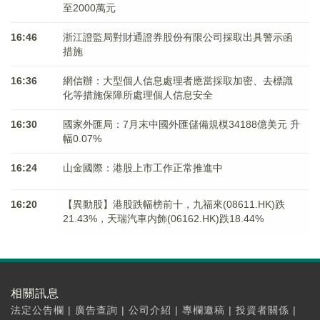
至2000萬元
16:46
浙江證監局對財通證券股份有限公司採取出具警示函
措施
16:36
網信辦：大型個人信息處理者應當採取加密、去標識
化等措施保障所處理個人信息安全
16:30
國家外匯局：7月末中國外匯儲備規模34188億美元 升
幅0.07%
16:24
山金國際：港股上市工作正常推進中
16:20
【異動股】港股跌幅榜前十，九福來(08611.HK)跌
21.43%，天瑞汽車内飾(06162.HK)跌18.44%
相關訊息
法定公告欄
|
廣告查詢
|
公司介紹
|
專欄邀稿
|
投資者關係
|