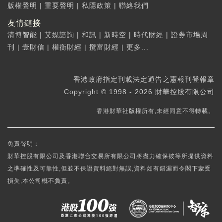
版權聲明
|
重要聲明
|
私隱政策
|
聯絡我們
友情鏈接
清博智能
|
艾媒諮詢
|
和訊
|
新時空
|
時代財經
|
證券市場周
刊
|
壹財信
|
權衡財經
|
攬富財經
|
更多...
香港政府指定刊載法定通告之憲報刊登報章
Copyright © 1998 - 2026 財華控股有限公司
香港財華社版權所有,未經同意不得轉載。
免責聲明：
財華控股有限公司及香港聯合交易所有限公司將盡力確保彼等所提供資料
之準確性及可靠性,但並不保證資料絕對無誤,資料如有錯漏而令閣下蒙受
損失,本公司概不負責。