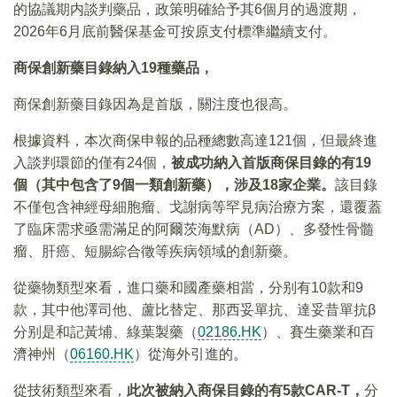
的協議期内談判藥品，政策明確給予其6個月的過渡期，
2026年6月底前醫保基金可按原支付標準繼續支付。
商保創新藥目錄納入19
種藥品，
商保創新藥目錄因為是首版，關注度也很高。
根據資料，本次商保申報的品種總數高達121個，但最終進
入談判環節的僅有24個，
被成功納入首版商保目錄的有
19
個（其中包含了9
個一類創新藥），涉及18
家企業。
該目錄
不僅包含神經母細胞瘤、戈謝病等罕見病治療方案，還覆蓋
了臨床需求亟需滿足的阿爾茨海默病（AD）、多發性骨髓
瘤、肝癌、短腸綜合徵等疾病領域的創新藥。
從藥物類型來看，進口藥和國產藥相當，分别有10款和9
款，其中他澤司他、蘆比替定、那西妥單抗、達妥昔單抗β
分别是和記黃埔、綠葉製藥（
02186.HK
）、賽生藥業和百
濟神州（
06160.HK
）從海外引進的。
從技術類型來看，
此次被納入商保目錄的有
5
款CAR-T
，
分