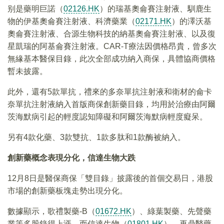
别是藥明巨諾（
02126.HK
）的瑞基奧侖賽注射液、馴鹿生
物的伊基奧侖賽注射液、科濟藥業（
02171.HK
）的澤沃基
奧侖賽注射液、合源生物科技的納基奧侖賽注射液、以及復
星凱瑞的阿基侖賽注射液。CAR-T療法因價格昂貴，曾多次
無緣基本醫保目錄，此次全部成功納入商保，具體協商價格
暫未披露。
此外，還有5款單抗，禮來的多奈單抗注射液和衛材的侖卡
奈單抗注射液納入首版商保創新藥目錄，均用於治療由阿爾
茨海默病引起的輕度認知障礙和阿爾茨海默病輕度癡呆。
另有4款化藥、3款雙抗、1款多肽和1款酶被納入。
創新藥概念表現分化，信達生物大跌
12月8日是醫保商保「雙目錄」披露後的首個交易日，港股
市場的創新藥板塊走勢出現分化。
數據顯示，歌禮製藥-B（
01672.HK
）、綠葉製藥、先聲藥
業等多股錄得上漲，而信達生物（
01801.HK
）、再鼎醫藥