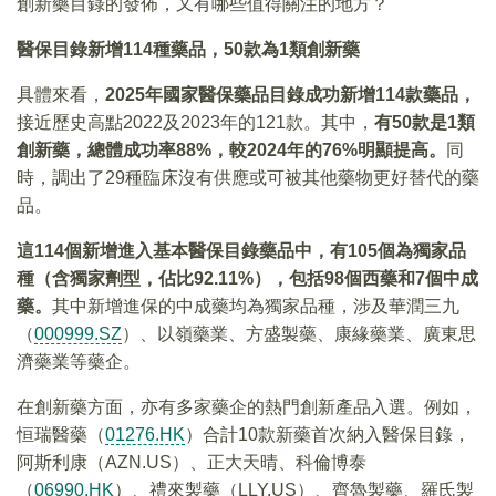
創新藥目錄的發佈，又有哪些值得關注的地方？
醫保目錄新增114
種藥品，50
款為1
類創新藥
具體來看，
2025
年國家醫保藥品目錄成功新增114
款藥品，
接近歷史高點2022及2023年的121款。其中，
有
50
款是1
類
創新藥，總體成功率88%
，較2024
年的76%
明顯提高。
同
時，調出了29種臨床沒有供應或可被其他藥物更好替代的藥
品。
這114
個新增進入基本醫保目錄藥品中，有105
個為獨家品
種（含獨家劑型，佔比92.11%
），包括98
個西藥和7
個中成
藥。
其中新增進保的中成藥均為獨家品種，涉及華潤三九
（
000999.SZ
）、以嶺藥業、方盛製藥、康緣藥業、廣東思
濟藥業等藥企。
在創新藥方面，亦有多家藥企的熱門創新產品入選。例如，
恒瑞醫藥（
01276.HK
）合計10款新藥首次納入醫保目錄，
阿斯利康（AZN.US）、正大天晴、科倫博泰
（
06990.HK
）、禮來製藥（LLY.US）、齊魯製藥、羅氏製