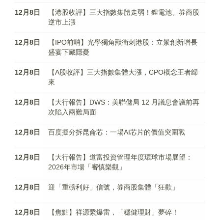
12月8日
【港股收評】三大指數集體走弱！鋰電池、券商股
逆市上漲
12月8日
【IPO前哨】光學獨角獸衝刺港股：立景創新增長
盛宴下藏隱憂
12月8日
【A股收評】三大指數集體大漲，CPO概念王者歸
來
12月8日
【大行報告】DWS：美聯儲局 12 月議息會議前再
次陷入兩難局面
12月8日
百度擬分拆昆侖芯：一場AI芯片的價值突圍戰
12月8日
【大行報告】道富投資管理年度環球市場展望：
2026年市場「審慎樂觀」
12月8日
迎「重磅利好」信號，券商股集體「狂歡」
12月8日
【焦點】祥源繫爆雷，「穩健理財」夢碎！