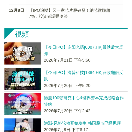
12月8日
【IPO追蹤】又一家芯片股破發！納芯微跌超
7%，投資者認購冷淡
視頻
【今日IPO】东阳光药[6887.HK]暴跌后大反
弹
2026年7月21日 下午5:50
【今日IPO】滴普科技[1384.HK]营收翻倍反
跌
2026年7月20日 下午5:20
港股100强研究中心&链界资本完成战略合作
签约
2026年7月20日 下午2:42
洪灏-风格轮动开始发生 韩国股市已经见顶
2026年7月9日 下午6:17