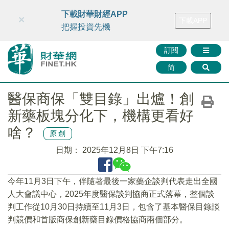
財華智庫網
FINTV
FINMETA
財華證券
媒體矩陣
下載財華財經APP
×
下載APP
智庫沙龍
聯絡我們
把握投資先機
訂閱
简
醫保商保「雙目錄」出爐！創
新藥板塊分化下，機構更看好
啥？
原創
日期：
2025年12月8日 下午7:16
今年11月3日下午，伴隨著最後一家藥企談判代表走出全國
人大會議中心，2025年度醫保談判協商正式落幕，整個談
判工作從10月30日持續至11月3日，包含了基本醫保目錄談
判競價和首版商保創新藥目錄價格協商兩個部分。