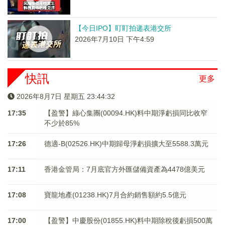
【今日IPO】盯盯拍递表港交所
2026年7月10日 下午4:59
快訊
更多
2026年8月7日 星期五 23:44:33
17:35
【盈警】綠心集團(00094.HK)料中期淨虧損同比收窄
不少於85%
17:26
德適-B(02526.HK)中期歸母淨虧損擴大至5588.3萬元
17:11
香港金管局：7月底官方外匯儲備資產為4478億美元
17:08
寶龍地產(01238.HK)7月合約銷售額約5.5億元
17:00
【盈警】中慶股份(01855.HK)料中期除稅後虧損500萬