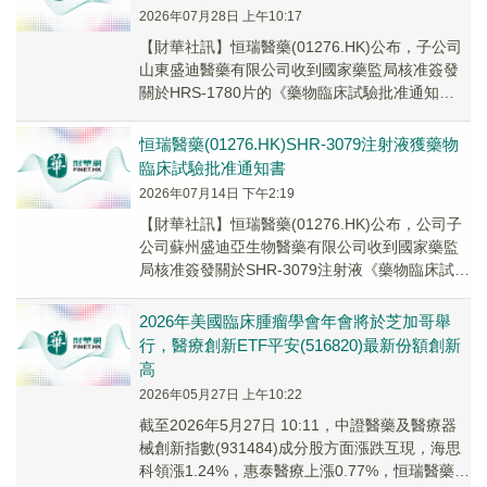
2026年07月28日 上午10:17
【財華社訊】恒瑞醫藥(01276.HK)公布，子公司
山東盛迪醫藥有限公司收到國家藥監局核准簽發
關於HRS-1780片的《藥物臨床試驗批准通知
書》，將於近期開展臨床試驗。HRS-1...
恒瑞醫藥(01276.HK)SHR-3079注射液獲藥物
臨床試驗批准通知書
2026年07月14日 下午2:19
【財華社訊】恒瑞醫藥(01276.HK)公布，公司子
公司蘇州盛迪亞生物醫藥有限公司收到國家藥監
局核准簽發關於SHR-3079注射液《藥物臨床試驗
批准通知書》，將於近期開展臨床試驗...
2026年美國臨床腫瘤學會年會將於芝加哥舉
行，醫療創新ETF平安(516820)最新份額創新
高
2026年05月27日 上午10:22
截至2026年5月27日 10:11，中證醫藥及醫療器
械創新指數(931484)成分股方面漲跌互現，海思
科領漲1.24%，惠泰醫療上漲0.77%，恒瑞醫藥上