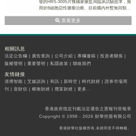
發的HRS-3005片獲國家藥監局臨床試驗批準，擬
用於B細胞惡性腫瘤治療。目前國内外暫無同類藥
物獲批上市，該項目累計研發投入約2620萬元。
查看更多
相關訊息
法定公告欄
|
廣告查詢
|
公司介紹
|
專欄邀稿
|
投資者關係
|
版權聲明
|
重要聲明
|
私隱政策
|
聯絡我們
友情鏈接
清博智能
|
艾媒諮詢
|
和訊
|
新時空
|
時代財經
|
證券市場周
刊
|
壹財信
|
權衡財經
|
攬富財經
|
更多...
香港政府指定刊載法定通告之憲報刊登報章
Copyright © 1998 - 2026 財華控股有限公司
香港財華社版權所有,未經同意不得轉載。