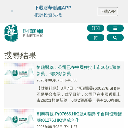
財華智庫網
FINTV
FINMETA
財華證券
媒體矩陣
下載財華財經APP
×
下載APP
智庫沙龍
聯絡我們
把握投資先機
訂閱
简
搜尋結果
恒瑞醫藥：公司已在中國獲批上市26款1類創
新藥、6款2類新藥
2026年08月07日 下午3:56
【財華社訊】8月7日，恒瑞醫藥(600276.SH)在
互動平台表示，截至目前，公司已在中國獲批上
市26款1類創新藥、6款2類新藥，另有100多個自
主創新產品正在臨床開發，400餘...
劑泰科技-P(07666.HK)就AI製劑平台與恒瑞醫
藥(01276.HK)達成合作
2026年08月03日 下午1:27