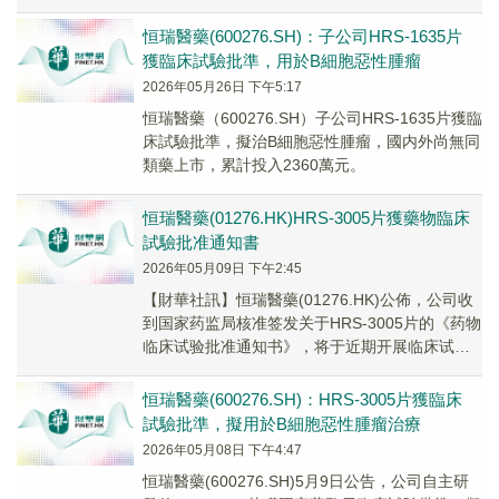
漲0.63%；英科醫療領跌。
恒瑞醫藥(600276.SH)：子公司HRS-1635片
獲臨床試驗批準，用於B細胞惡性腫瘤
2026年05月26日 下午5:17
恒瑞醫藥（600276.SH）子公司HRS-1635片獲臨
床試驗批準，擬治B細胞惡性腫瘤，國内外尚無同
類藥上市，累計投入2360萬元。
恒瑞醫藥(01276.HK)HRS-3005片獲藥物臨床
試驗批准通知書
2026年05月09日 下午2:45
【財華社訊】恒瑞醫藥(01276.HK)公佈，公司收
到国家药监局核准签发关于HRS-3005片的《药物
临床试验批准通知书》，将于近期开展临床试
验。HRS-3005片是公司自主研发...
恒瑞醫藥(600276.SH)：HRS-3005片獲臨床
試驗批準，擬用於B細胞惡性腫瘤治療
2026年05月08日 下午4:47
恒瑞醫藥(600276.SH)5月9日公告，公司自主研