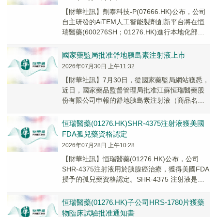
【財華社訊】劑泰科技-P(07666.HK)公布，公司
自主研發的AiTEM人工智能製劑創新平台將在恒
瑞醫藥(600276SH；01276.HK)進行本地化部
署，加速藥物製劑配方開...
國家藥監局批准舒地胰島素注射液上市
2026年07月30日 上午11:32
【財華社訊】7月30日，從國家藥監局網站獲悉，
近日，國家藥品監督管理局批准江蘇恒瑞醫藥股
份有限公司申報的舒地胰島素注射液（商品名：
瑞恒盈）上市，用於治療成人2型糖尿病。該品種
的上...
恒瑞醫藥(01276.HK)SHR-4375注射液獲美國
FDA孤兒藥資格認定
2026年07月28日 上午10:28
【財華社訊】恒瑞醫藥(01276.HK)公布，公司
SHR-4375注射液用於胰腺癌治療，獲得美國FDA
授予的孤兒藥資格認定。SHR-4375 注射液是公
司自主研发的、以组织因子(...
恒瑞醫藥(01276.HK)子公司HRS-1780片獲藥
物臨床試驗批准通知書