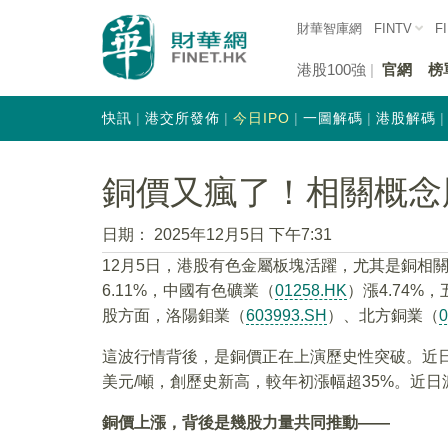
財華智庫網
FINTV
F
港股100強
官網
榜
快訊
港交所發佈
今日IPO
一圖解碼
港股解碼
銅價又瘋了！相關概念
日期：
2025年12月5日 下午7:31
12月5日，港股有色金屬板塊活躍，尤其是銅相
6.11%，中國有色礦業（
01258.HK
）漲4.74%
股方面，洛陽鉬業（
603993.SH
）、北方銅業（
0
這波行情背後，是銅價正在上演歷史性突破。近日倫
美元/噸，創歷史新高，較年初漲幅超35%。近日
銅價上漲，背後是幾股力量共同推動——