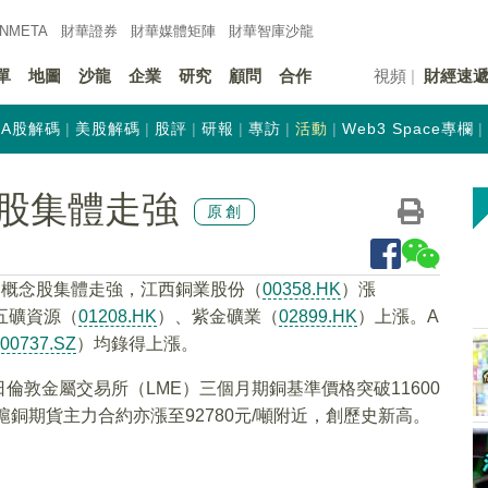
INMETA
財華證券
財華
媒體矩陣
財華
智庫沙龍
單
地圖
沙龍
企業
研究
顧問
合作
視頻
財經速
A股解碼
美股解碼
股評
研報
專訪
活動
Web3 Space專欄
股集體走強
原創
關概念股集體走強，江西銅業股份（
00358.HK
）漲
，五礦資源（
01208.HK
）、紫金礦業（
02899.HK
）上漲。A
00737.SZ
）均錄得上漲。
敦金屬交易所（LME）三個月期銅基準價格突破11600
滬銅期貨主力合約亦漲至92780元/噸附近，創歷史新高。