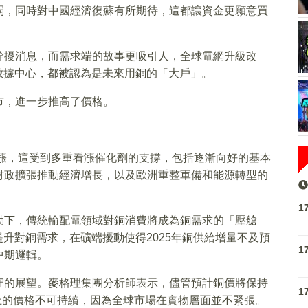
弱，同時對中國經濟復蘇有所期待，這都讓資金更願意買
幹擾消息，而需求端的故事更吸引人，全球電網升級改
數據中心，都被認為是未來用銅的「大戶」。
市，進一步推高了價格。
上漲，這受到多重看漲催化劑的支撐，包括逐漸向好的基本
財政擴張推動經濟增長，以及歐洲重整軍備和能源轉型的
1
動下，傳統輸配電領域對銅消費將成為銅需求的「壓艙
提升對銅需求，在礦端擾動使得2025年銅供給增量不及預
1
中期邏輯。
守的展望。麥格理集團分析師表示，儘管預計銅價將保持
1
以上的價格不可持續，因為全球市場在實物層面並不緊張。