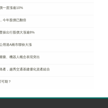
價一度漲逾10%
%，今年股價已翻倍
曹操出行股價大漲逾8%
公用港A兩市聯袂大漲
醫藥、機器人概念表現突出
路產，越秀交通基建優化資產組合
景可期？