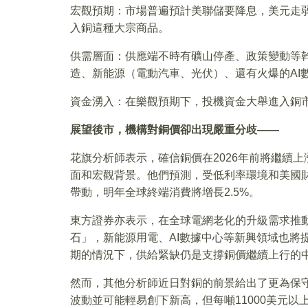
宏觀預期：市場普遍預計美聯儲要降息，美元走
入銅這種大宗商品。
供需層面：供應端不時有礦山停產、政策變動等
造、新能源（電動汽車、光伏）、還有火爆的AI
資金湧入：在樂觀預期下，投機資金大舉進入銅
展望後市，機構對銅價卻出現嚴重分歧——
花旗分析師表示，確信銅價在2026年前將繼續
面和宏觀背景。他們預測，受低利率環境和美國
帶動，明年全球終端消費將增長2.5%。
東方證券亦表示，在全球電網老化的升級需求推
石」，新能源用電、AI數據中心等新興領域也將
期的情況下，供給緊缺仍是支撐銅價繼續上行的
然而，其他分析師近日對銅的前景給出了更為保
波動並可能輕易創下新高，但每噸11000美元