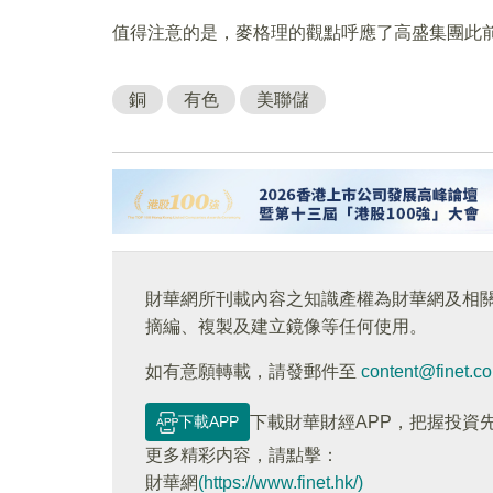
值得注意的是，麥格理的觀點呼應了高盛集團此前
銅
有色
美聯儲
財華網所刊載內容之知識產權為財華網及相
摘編、複製及建立鏡像等任何使用。
如有意願轉載，請發郵件至
content@finet.c
下載APP
下載財華財經APP，把握投資
更多精彩内容，請點擊：
財華網
(https://www.finet.hk/)