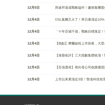
12月5日
與迪拜達成戰略協作！趣致集團股
12月4日
OSL集團又火了！單日暴漲近10
12月4日
「十年百城千億」戰略目標落定！
12月4日
【熱點】摩爾線程上市前夜，大眾
12月4日
【港股收評】三大指數集體收漲！
12月4日
【百強透視】再向母公司收購優質
12月4日
上市以來累漲近3倍！摯達科技前