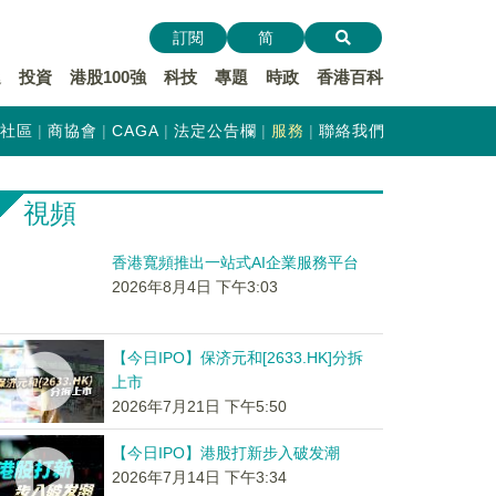
訂閱
简
遞
投資
港股100強
科技
專題
時政
香港百科
社區
商協會
CAGA
法定公告欄
服務
聯絡我們
視頻
香港寬頻推出一站式AI企業服務平台
2026年8月4日 下午3:03
【今日IPO】保济元和[2633.HK]分拆
上市
2026年7月21日 下午5:50
【今日IPO】港股打新步入破发潮
2026年7月14日 下午3:34