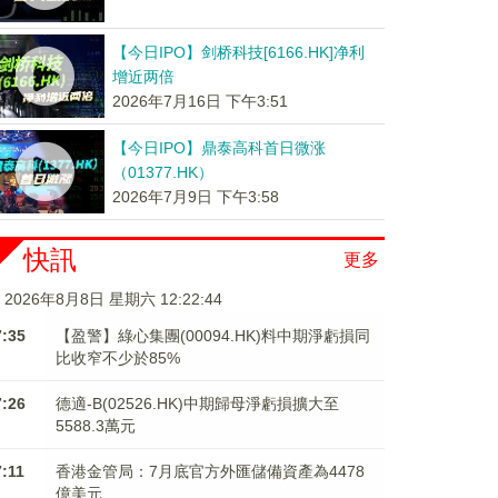
【今日IPO】剑桥科技[6166.HK]净利
增近两倍
2026年7月16日 下午3:51
【今日IPO】鼎泰高科首日微涨
（01377.HK）
2026年7月9日 下午3:58
快訊
更多
2026年8月8日 星期六 12:22:44
7:35
【盈警】綠心集團(00094.HK)料中期淨虧損同
比收窄不少於85%
7:26
德適-B(02526.HK)中期歸母淨虧損擴大至
5588.3萬元
7:11
香港金管局：7月底官方外匯儲備資產為4478
億美元