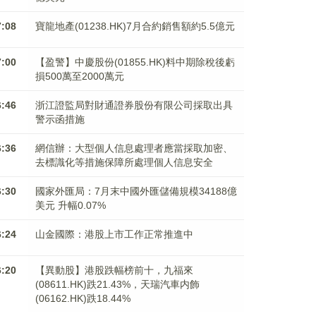
7:08
寶龍地產(01238.HK)7月合約銷售額約5.5億元
7:00
【盈警】中慶股份(01855.HK)料中期除稅後虧
損500萬至2000萬元
6:46
浙江證監局對財通證券股份有限公司採取出具
警示函措施
6:36
網信辦：大型個人信息處理者應當採取加密、
去標識化等措施保障所處理個人信息安全
6:30
國家外匯局：7月末中國外匯儲備規模34188億
美元 升幅0.07%
6:24
山金國際：港股上市工作正常推進中
6:20
【異動股】港股跌幅榜前十，九福來
(08611.HK)跌21.43%，天瑞汽車内飾
(06162.HK)跌18.44%