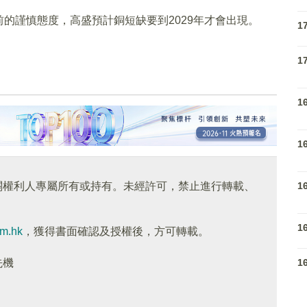
的謹慎態度，高盛預計銅短缺要到2029年才會出現。
1
1
1
1
1
關權利人專屬所有或持有。未經許可，禁止進行轉載、
1
om.hk
，獲得書面確認及授權後，方可轉載。
1
先機