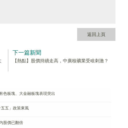
返回上頁
下一篇新聞
大
【熱點】股價持續走高，中廣核礦業受啥刺激？
有色板塊、大金融板塊表現突出
十五五」政策東風
内股價已翻倍