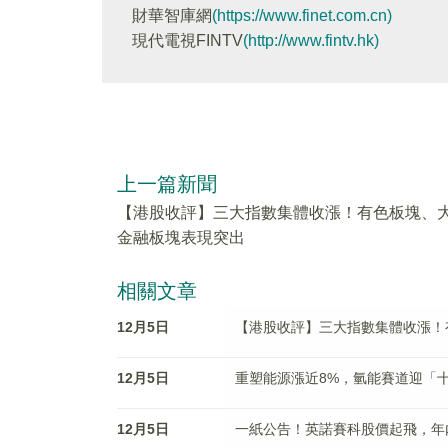
財華智庫網
(https://www.finet.com.cn)
現代電視FINTV
(http://www.fintv.hk)
上一篇新聞
【港股收評】三大指數集體收漲！有色板塊、
金融板塊表現突出
相關文章
12月5日
【港股收評】三大指數集體收漲！
12月5日
重塑能源漲近8%，氫能賽道迎「
12月5日
一紙公告！英諾賽科股價起飛，年