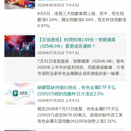
2026年08月05日 下午4:52
8月5日，港股三大指數集體上揚。其中，恆生指
數漲0.24%，國企指數漲0.34%，恆生科技指數漲
0.97%。
【百強透視】利潤預增2.69倍！智匯礦業
（02546.HK）重塑成長邏輯？
2026年07月31日 下午7:41
7月31日港股盤後，智匯礦業（02546.HK）發布
2026年上半年的盈利預告。亮眼業績數據，引發
市場對這家有色金屬礦企成長價值的新一輪審
視。
銅礦緊缺持續白熱化，有色金屬ETF天弘
(159157)標的指數昨日大漲近2.5%
2026年07月28日 上午9:13
截至2026年7月27日收盤，有色金屬ETF天弘
(159157)成交8678.60萬元。跟蹤的額中證工業
有色金屬主題指數(H11059)強勢上漲2.31%。