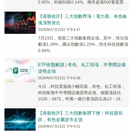
2.65%，科創50跌0.14%。兩市超過500隻股票飄
紅，兩市成交額約1.93萬億元。
【港股收評】三大指數齊漲！電力股、有色板
塊漲勢突出
2026年07月23日 下午4:47
7月23日，港股三大指數集體走強。其中，恆生指
數漲1.28%，國企指數漲1.23%，恆生科技指數漲
0.65%。
ETF收盤解讀 | 有色、化工領漲，半導體設備
逆勢走強
2026年07月22日 下午6:08
今日，科技震蕩後小幅回落，有色、化工領漲，
科技板塊中半導體設備逆勢走強。個股漲跌比
1530：3875，申萬一級行業漲跌比為13：18，
石油石化、有色金屬、煤炭、美容護理、公共事
業漲幅靠前。
【港股收評】三大指數集體下挫！科技股領
跌，有色金屬逆市走強
2026年07月22日 下午4:51