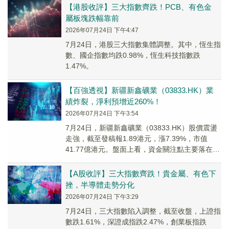
【港股收評】三大指數齊跌！PCB、有色金
屬板塊跌幅靠前
2026年07月24日 下午4:47
7月24日，港股三大指數集體調整。其中，恆生指
數、國企指數均跌0.98%，恆生科技指數跌
1.47%。
【百強透視】新疆新鑫礦業（03833.HK）業
績炸裂，淨利預增近260%！
2026年07月24日 下午3:54
7月24日，新疆新鑫礦業（03833.HK）股價震盪
走強，截至發稿報1.89港元，漲7.39%，市值
41.77億港元。盤面上看，資金關注點主要落在公
司最新披露的盈利預喜，以及有色...
【A股收評】三大指數齊跌！貴金屬、有色下
挫，半導體走勢分化
2026年07月24日 下午3:29
7月24日，三大指數陷入調整，截至收盤，上證指
數跌1.61%，深證成指跌2.47%，創業板指跌