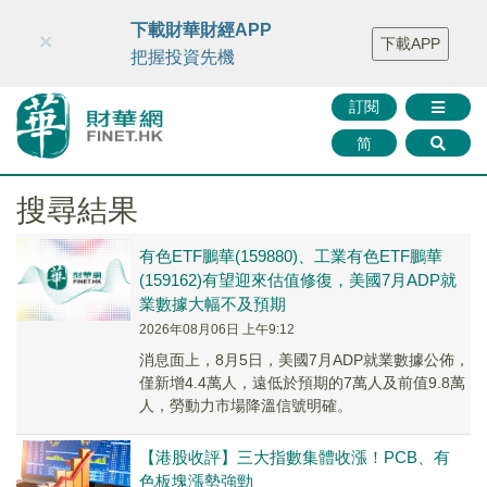
財華智庫網
FINTV
FINMETA
財華證券
媒體矩陣
下載財華財經APP
×
下載APP
智庫沙龍
聯絡我們
把握投資先機
訂閱
简
搜尋結果
有色ETF鵬華(159880)、工業有色ETF鵬華
(159162)有望迎來估值修復，美國7月ADP就
業數據大幅不及預期
2026年08月06日 上午9:12
消息面上，8月5日，美國7月ADP就業數據公佈，
僅新增4.4萬人，遠低於預期的7萬人及前值9.8萬
人，勞動力市場降溫信號明確。
【港股收評】三大指數集體收漲！PCB、有
色板塊漲勢強勁