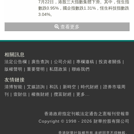
7月22日，港股三大指數集體下滑。其中，恆生指
數跌0.95%，國企指數跌1.31%，恆生科技指數跌
3.04%。
查看更多
相關訊息
法定公告欄
|
廣告查詢
|
公司介紹
|
專欄邀稿
|
投資者關係
|
版權聲明
|
重要聲明
|
私隱政策
|
聯絡我們
友情鏈接
清博智能
|
艾媒諮詢
|
和訊
|
新時空
|
時代財經
|
證券市場周
刊
|
壹財信
|
權衡財經
|
攬富財經
|
更多...
香港政府指定刊載法定通告之憲報刊登報章
Copyright © 1998 - 2026 財華控股有限公司
香港財華社版權所有,未經同意不得轉載。