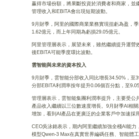
赢得市場份額，將果斷投資於消費者和商家，並
管理收入和EBITA會出現短期波動。
9月財季，阿里的國際商業業務實現扭虧為盈，季度收入
1.62億元，而上年同期為虧損29.05億元。
阿里管理層表示，展望未來，雖然繼續提升運營
後EBITA可能季度環比波動。
雲智能與未來的資本投入
9月財季，雲智能分部收入同比增長34.50%，至398
分部EBITA利潤率按年提升0.06個百分點，至9.0
管理層表示，雲智能集團利潤率提升，主要受公共
產品收入繼續以三位數速度增長。9月財季AI相
增加，看到AI產品在更廣泛的企業客戶中加速採
CEO吳泳銘表示，期内阿里繼續加強全棧AI能力
模型Qwen-3 Max在真實世界編碼任務、智