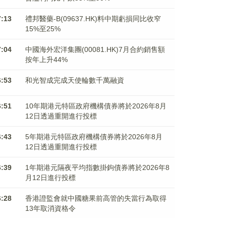
7:13
禮邦醫藥-B(09637.HK)料中期虧損同比收窄
15%至25%
7:04
中國海外宏洋集團(00081.HK)7月合約銷售額
按年上升44%
6:53
和光智成完成天使輪數千萬融資
6:51
10年期港元特區政府機構債券將於2026年8月
12日透過重開進行投標
6:43
5年期港元特區政府機構債券將於2026年8月
12日透過重開進行投標
6:39
1年期港元隔夜平均指數掛鉤債券將於2026年8
月12日進行投標
6:28
香港證監會就中國糖果前高管的失當行為取得
13年取消資格令