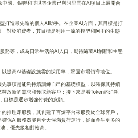
豪中國、銀聯和博世等企業已與阿里雲在AI項目上展開合
型打造最先進的個人AI助手。在企業AI方面，其目標是打
業；對於消費者，其目標是利用一流的模型和阿里的生態
服務等，成為日常生活的AI入口，期待隨著AI創新和生態
以提高AI基礎設施雲的採用率，鞏固市場領導地位。
優先事項是能夠持續訓練自己的基礎模型，以確保其持續
釋放新的需求和獲取新客戶；接下來是看Token的消耗
意願，目標是逐步增強付費的意願。
上的推理即服務，其創建了百煉平台來服務於全球客戶，
是確保AI服務器能夠全天候滿負荷運行，從而產生更多的
源池，優先級相對較高。