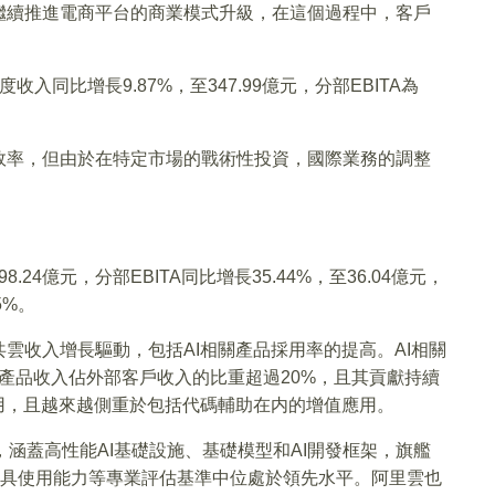
繼續推進電商平台的商業模式升級，在這個過程中，客戶
同比增長9.87%，至347.99億元，分部EBITA為
效率，但由於在特定市場的戰術性投資，國際業務的調整
.24億元，分部EBITA同比增長35.44%，至36.04億元，
5%。
雲收入增長驅動，包括AI相關產品採用率的提高。AI相關
關產品收入佔外部客戶收入的比重超過20%，且其貢獻持續
用，且越來越側重於包括代碼輔助在内的增值應用。
，涵蓋高性能AI基礎設施、基礎模型和AI開發框架，旗艦
能體工具使用能力等專業評估基準中位處於領先水平。阿里雲也