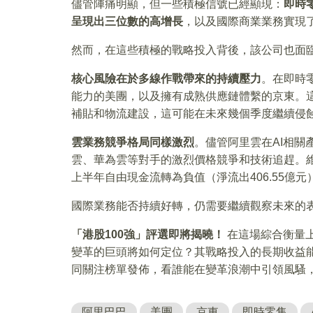
儘管陣痛明顯，但一些積極信號已經顯現：
即時
呈現出三位數的高增長
，以及國際商業業務實現
然而，在這些積極的戰略投入背後，該公司也面
核心風險在於多線作戰帶來的持續壓力
。在即時
能力的美團，以及擁有成熟供應鏈體繫的京東。
補貼和物流建設，這可能在未來幾個季度繼續侵
雲業務競爭格局同樣激烈
。儘管阿里雲在AI相
雲、華為雲等對手的激烈價格競爭和技術追趕。維
上半年自由現金流轉為負值（淨流出406.55億
國際業務能否持續好轉，仍需要繼續觀察未來的
「港股100強」評選即將揭曉！
在這場綜合衡量
變革的巨頭將如何定位？其戰略投入的長期收益
同關注榜單發佈，看誰能在變革浪潮中引領風騷
阿里巴巴
美團
京東
即時零售