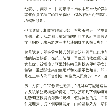
他表示，實際上，目前每單平均成本甚至低於其
零售保持了穩定的訂單份額，GMV份額保持穩
均超出預期。
他還透露，相關實體電商類目有顯著提升，特别
幾個月來，盒馬和天貓超市的即時零售訂單量較8
零售網絡，未來將進一步加速關鍵零售類目與即
蔣凡認為，即時零售模式與更廣泛的阿里巴巴生
模的快速擴張。在第二階段，單位經濟效益優化
實基礎，並增強了阿里對持續長期投資即時零售
體驗，重點關注高價值用戶和拓展零售類目。即
是在三年内為平台創造1萬億元人民幣的GMV，
另一方面，CFO徐宏也透露，9月財季可能是這
以及該業務規模趨於穩定，可以預期到下個季度
動態調整投資的節奏和規模。值得留意的是，在
付處理費，從下個季度開始，由於基數效應，增