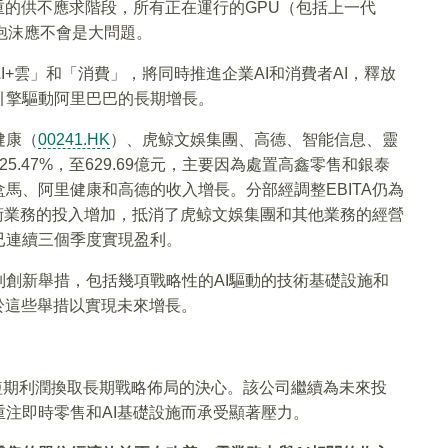
重的供不應求階段，所有正在運行的GPU（包括上一代
I泡沫應不會是大問題。
+雲」和「消費」，將同時推進企業AI和消費者AI，釋放
引擎驅動阿里巴巴的長期增長。
健康（
00241.HK
）、虎鲸文娛集團、高德、智能信息、靈
.47%，至629.69億元，主要因為處置高鑫零售和銀泰
馬、阿里健康和高德的收入增長。分部經調整EBITA仍為
%，技術業務的投入增加，抵消了虎鲸文娛集團和其他業務的經營
已連續三個季度實現盈利。
創新舉措，包括幾項戰略性的AI驅動的技術基礎設施和
於這些舉措以實現未來增長。
以短期利潤換取長期戰略佈局的決心。該公司繼續為未來投
注即時零售和AI基礎設施而承受顯著壓力。