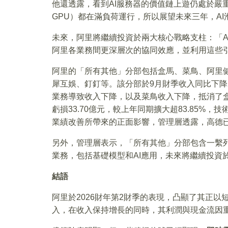
他還透露，看到AI服務器的價值鏈上遊仍處於嚴
GPU）都在滿負荷運行，所以展望未來三年，A
未來，阿里將繼續投資於兩大核心戰略支柱：「AI
阿里各業務間更深層次的協同效應，並利用這些
阿里的「所有其他」分部包括盒馬、菜鳥、阿里
犀互娛、釘釘等。該分部於9月財季收入同比下降25
業務導致收入下降，以及菜鳥收入下降，抵消了盒
虧損33.70億元，較上年同期擴大超83.85
業績改善所帶來的正面影響，管理層透露，高德
另外，管理層表示，「所有其他」分部包含一繫列
業務，包括基礎模型和AI應用，未來將繼續投資
結語
阿里於2026財年第2財季的表現，凸顯了其正
入，在收入保持增長的同時，其利潤與現金流因重