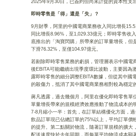
2025年9月30日，已簽約但尚未計提的資本性支出
即時零售是「得」還是「失」？
9月財季，阿里的中國電商業務收入同比增長15.5
同比增長8.96%，至1,029.33億元；即時零售收入
底推出的「淘寶閃購」所帶來的訂單量增長，但是
下滑76.32%，至僅104.97億元。
若剔除即時零售業務的虧損，管理層表示中國電商
後EBITA可能繼續出現季度環比波動，主要因
露即時零售的細分調整EBITA數據，但從其中國電
的殺傷力，抵消了其中國電商業務相對較為穩定
蔣凡透露，過去幾個月，阿里在優化即時零售單
單量增長帶來的規模經濟效應推動了物流成本的明
7-8月縮小一半：首先，在訂單結構優化方面，
飲品訂單現已佔總訂單的75%以上，平均訂單價
的提升。第二點關於物流，隨著訂單規模的擴大
配送速度快於去年同期，而每單平均物流成本顯