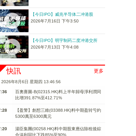
【今日IPO】威兆半导体二冲港股
2026年7月16日 下午3:50
【今日IPO】明宇制药二度冲港交所
2026年7月13日 下午4:08
快訊
更多
2026年8月6日 星期四 13:46:57
7:36
百奧賽圖-B(02315.HK)料上半年歸母淨利潤同
比增391.87%至412.71%
7:28
【盈警】創想三維(03388.HK)料中期盈转亏約
5300萬至6300萬元
7:20
湯臣集團(00258.HK)料中期股東應佔除稅後綜
合溢利同比下跌85%至90%