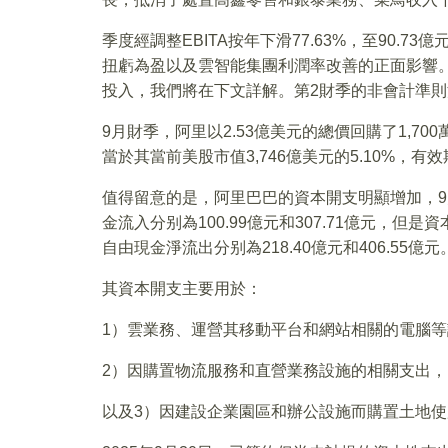
季度經調整EBITA按年下滑77.63%，至90.7
扭虧為盈以及雲智能集團利潤率改善的正面影響
投入，我們將在下文詳解。第2財季的非會計準則淨利
9月財季，阿里以2.53億美元的總價回購了1,7
當於其當前美股市值3,746億美元的5.10%，有效
值得留意的是，阿里巴巴的資本開支明顯增加，9
金流入分别為100.99億元和307.71億元，但是資
自由現金淨流出分别為218.40億元和406.55億元
其資本開支主要用於：
1）雲業務、運營其移動平台和網站相關的電腦
2）因購置物流服務和直營業務設施的相關支出，
以及3）因建設企業園區和辦公設施而購置土地