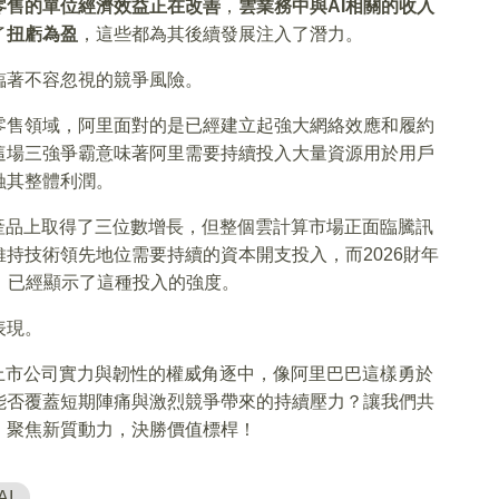
零售的單位經濟效益正在改善
，
雲業務中與AI相關的收入
了
扭虧為盈
，這些都為其後續發展注入了潛力。
臨著不容忽視的競爭風險。
零售領域，阿里面對的是已經建立起強大網絡效應和履約
這場三強爭霸意味著阿里需要持續投入大量資源用於用戶
蝕其整體利潤。
關產品上取得了三位數增長，但整個雲計算市場正面臨騰訊
持技術領先地位需要持續的資本開支投入，而2026財年
元）已經顯示了這種投入的強度。
表現。
上市公司實力與韌性的權威角逐中，像阿里巴巴這樣勇於
能否覆蓋短期陣痛與激烈競爭帶來的持續壓力？讓我們共
，聚焦新質動力，決勝價值標桿！
AI