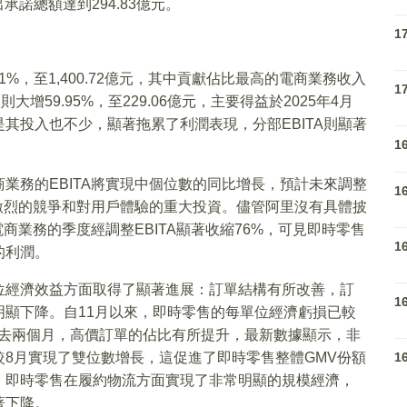
承諾總額達到294.83億元。
1
1%，至1,400.72億元，其中貢獻佔比最高的電商業務收入
1
則大增59.95%，至229.06億元，主要得益於2025年4月
其投入也不少，顯著拖累了利潤表現，分部EBITA則顯著
1
業務的EBITA將實現中個位數的同比增長，預計未來調整
1
為激烈的競爭和對用戶體驗的重大投資。儘管阿里沒有具體披
商業務的季度經調整EBITA顯著收縮76%，可見即時零售
1
的利潤。
位經濟效益方面取得了顯著進展：訂單結構有所改善，訂
1
顯下降。自11月以來，即時零售的每單位經濟虧損已較
過去兩個月，高價訂單的佔比有所提升，最新數據顯示，非
較8月實現了雙位數增長，這促進了即時零售整體GMV份額
1
，即時零售在履約物流方面實現了非常明顯的規模經濟，
著下降。