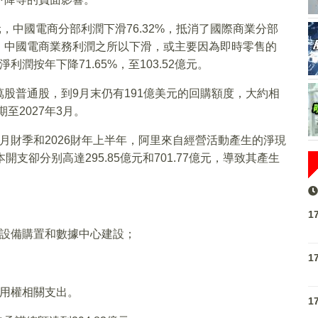
3億元，中國電商分部利潤下滑76.32%，抵消了國際商業分部
。中國電商業務利潤之所以下滑，或主要因為即時零售的
潤按年下降71.65%，至103.52億元。
00萬股普通股，到9月末仍有191億美元的回購額度，大約相
期至2027年3月。
月財季和2026財年上半年，阿里來自經營活動產生的淨現
本開支卻分别高達295.85億元和701.77億元，導致其產生
。
1
等設備購置和數據中心建設；
1
使用權相關支出。
1