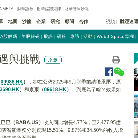
INMETA
財華證券
財華
媒體矩陣
財華
智庫沙龍
單
地圖
沙龍
企業
研究
顧問
合作
視頻
財經速
A股解碼
美股解碼
股評
研報
專訪
活動
Web3 Space專欄
遇與挑戰
原創
（
09988.HK
）
，卻在公佈2025年9月財季業績後承壓，原
3690.HK
）
和
京東（
09618.HK
）
，到底為了啥？效果如
巴巴（BABA.US）
收入同比增長4.77%，至2,477.95億
業務分别實現15.51%、9.87%和34.50%的收入增
下降等的負面影響。