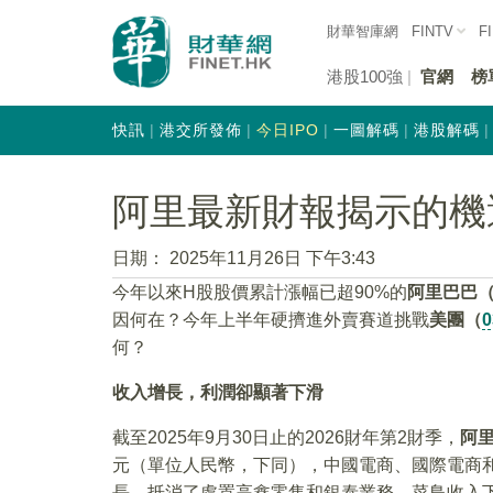
財華智庫網
FINTV
F
港股100強
官網
榜
快訊
港交所發佈
今日IPO
一圖解碼
港股解碼
阿里最新財報揭示的機
日期：
2025年11月26日 下午3:43
今年以來H股股價累計漲幅已超90%的
阿里巴巴
因何在？今年上半年硬擠進外賣賽道挑戰
美團（
0
何？
收入增長，利潤卻顯著下滑
截至2025年9月30日止的2026財年第2財季，
阿里
元（單位人民幣，下同），中國電商、國際電商和雲智能
長，抵消了處置高鑫零售和銀泰業務、菜鳥收入