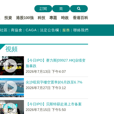
訂閱
简
遞
投資
港股100強
科技
專題
時政
香港百科
社區
商協會
CAGA
法定公告欄
服務
聯絡我們
視頻
【今日IPO】赛力斯[09927.HK]业绩变
脸暴跌
2026年7月13日 下午4:07
尖沙咀寫字樓空置率於6月跌至6.7%
2026年7月27日 下午3:12
【今日IPO】贝斯特获赴港上市备案
2026年7月15日 下午5:50