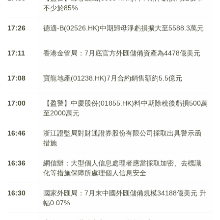
不少於85%
17:26
德適-B(02526.HK)中期歸母淨虧損擴大至5588.3萬元
17:11
香港金管局：7月底官方外匯儲備資產為4478億美元
17:08
寶龍地產(01238.HK)7月合約銷售額約5.5億元
17:00
【盈警】中慶股份(01855.HK)料中期除稅後虧損500萬
至2000萬元
16:46
浙江證監局對財通證券股份有限公司採取出具警示函
措施
16:36
網信辦：大型個人信息處理者應當採取加密、去標識
化等措施保障所處理個人信息安全
16:30
國家外匯局：7月末中國外匯儲備規模34188億美元 升
幅0.07%