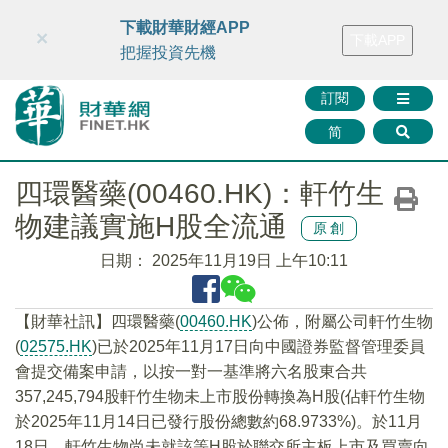
財華智庫網
FINTV
FINMETA
財華證券
媒體矩陣
下載財華財經APP
×
下載APP
智庫沙龍
聯絡我們
把握投資先機
訂閱
简
四環醫藥(00460.HK)：軒竹生
物建議實施H股全流通
原創
日期：
2025年11月19日 上午10:11
【財華社訊】四環醫藥(
00460.HK
)公佈，附屬公司軒竹生物
(
02575.HK
)已於2025年11月17日向中國證券監督管理委員
會提交備案申請，以按一對一基準將六名股東合共
357,245,794股軒竹生物未上市股份轉換為H股(佔軒竹生物
於2025年11月14日已發行股份總數約68.9733%)。於11月
18日，軒竹生物尚未就該等H股於聯交所主板上市及買賣向