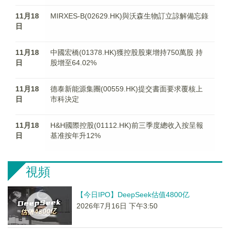
11月18
MIRXES-B(02629.HK)與沃森生物訂立諒解備忘錄
日
11月18
中國宏橋(01378.HK)獲控股股東增持750萬股 持
日
股增至64.02%
11月18
德泰新能源集團(00559.HK)提交書面要求覆核上
日
市科決定
11月18
H&H國際控股(01112.HK)前三季度總收入按呈報
日
基准按年升12%
視頻
【今日IPO】DeepSeek估值4800亿
2026年7月16日 下午3:50