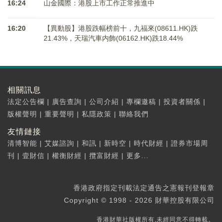
16:24
山金國際：港股上市工作正常推進中
16:20
【異動股】港股跌幅榜前十，九福來(08611.HK)跌
21.43%，天瑞汽車内飾(06162.HK)跌18.44%
相關訊息
法定公告欄
|
廣告查詢
|
公司介紹
|
專欄邀稿
|
投資者關係
|
版權聲明
|
重要聲明
|
私隱政策
|
聯絡我們
友情鏈接
清博智能
|
艾媒諮詢
|
和訊
|
新時空
|
時代財經
|
證券市場周
刊
|
壹財信
|
權衡財經
|
攬富財經
|
更多...
香港政府指定刊載法定通告之憲報刊登報章
Copyright © 1998 - 2026 財華控股有限公司
香港財華社版權所有,未經同意不得轉載。