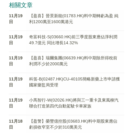
相關文章
11月19
【盈喜】晉景新能(01783.HK)料中期轉虧為盈 純
日
利1200萬至1600萬港元
11月19
奇富科技-S(03660.HK)前三季度股東應佔淨利潤
日
49.7億元 同比增長14.32%
11月19
【盈喜】瑞爾集團(06639.HK)料中期除所得稅前
日
利潤不少於2000萬元
11月19
科笛-B(02487.HK)CU-40105簡略新藥上市申請獲
日
國家藥監局受理
11月19
小馬智行-W(02026.HK)將與三一重卡及東風柳汽
日
聯合打造第四代自動駕駛卡車家族
11月18
【盈警】榮豐億控股(03683.HK)料中期股東應佔
日
虧損收窄至不少於310萬美元