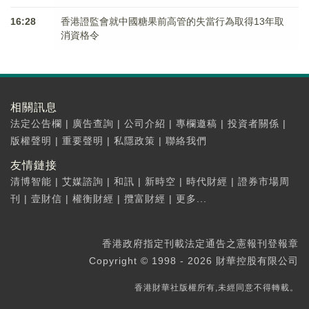
16:28
香港證監會就中國糖果前高管的失當行為取得13年取
消資格令
相關訊息
法定公告欄
|
廣告查詢
|
公司介紹
|
專欄邀稿
|
投資者關係
|
版權聲明
|
重要聲明
|
私隱政策
|
聯絡我們
友情鏈接
清博智能
|
艾媒諮詢
|
和訊
|
新時空
|
時代財經
|
證券市場周
刊
|
壹財信
|
權衡財經
|
攬富財經
|
更多...
香港政府指定刊載法定通告之憲報刊登報章
Copyright © 1998 - 2026 財華控股有限公司
香港財華社版權所有,未經同意不得轉載。