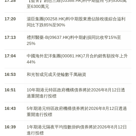
17:28
【盈警】創想三維(03388.HK)料中期盈转亏約5300萬
至6300萬元
17:20
湯臣集團(00258.HK)料中期股東應佔除稅後綜合溢利
同比下跌85%至90%
17:13
禮邦醫藥-B(09637.HK)料中期虧損同比收窄15%至
25%
17:04
中國海外宏洋集團(00081.HK)7月合約銷售額按年上升
44%
16:53
和光智成完成天使輪數千萬融資
16:51
10年期港元特區政府機構債券將於2026年8月12日透
過重開進行投標
16:43
5年期港元特區政府機構債券將於2026年8月12日透過
重開進行投標
16:39
1年期港元隔夜平均指數掛鉤債券將於2026年8月12日
進行投標