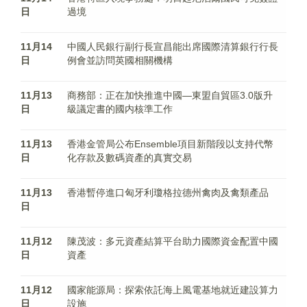
日
過境
11月14
中國人民銀行副行長宣昌能出席國際清算銀行行長
日
例會並訪問英國相關機構
11月13
商務部：正在加快推進中國—東盟自貿區3.0版升
日
級議定書的國内核準工作
11月13
香港金管局公布Ensemble項目新階段以支持代幣
日
化存款及數碼資產的真實交易
11月13
香港暫停進口匈牙利瓊格拉德州禽肉及禽類產品
日
11月12
陳茂波：多元資產結算平台助力國際資金配置中國
日
資產
11月12
國家能源局：探索依託海上風電基地就近建設算力
日
設施