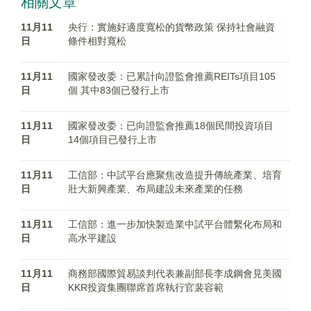
相關文章
11月11
央行：實施好適度寬松的貨幣政策 保持社會融資
日
條件相對寬松
11月11
國家發改委：已累計向證監會推薦REITs項目105
日
個 其中83個已發行上市
11月11
國家發改委：已向證監會推薦18個民間投資項目
日
14個項目已發行上市
11月11
工信部：中試平台應聚焦改造提升傳統產業、培育
日
壯大新興產業、布局建設未來產業的任務
11月11
工信部：進一步加快製造業中試平台體繫化布局和
日
高水平建設
11月11
商務部國際貿易談判代表兼副部長李成鋼會見美國
日
KKR投資集團聯席首席執行官裴容範