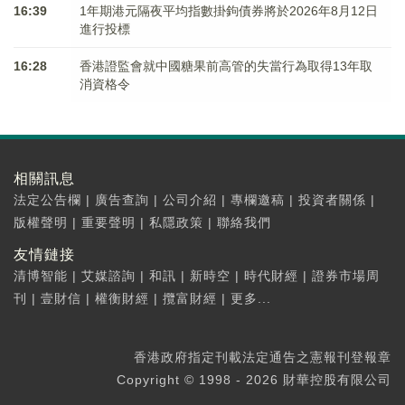
16:39
1年期港元隔夜平均指數掛鉤債券將於2026年8月12日
進行投標
16:28
香港證監會就中國糖果前高管的失當行為取得13年取
消資格令
相關訊息
法定公告欄
|
廣告查詢
|
公司介紹
|
專欄邀稿
|
投資者關係
|
版權聲明
|
重要聲明
|
私隱政策
|
聯絡我們
友情鏈接
清博智能
|
艾媒諮詢
|
和訊
|
新時空
|
時代財經
|
證券市場周
刊
|
壹財信
|
權衡財經
|
攬富財經
|
更多...
香港政府指定刊載法定通告之憲報刊登報章
Copyright © 1998 - 2026 財華控股有限公司