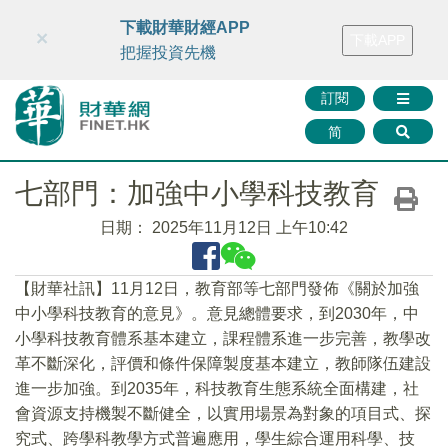
財華智庫網
FINTV
FINMETA
財華證券
媒體矩陣
下載財華財經APP
×
下載APP
智庫沙龍
聯絡我們
把握投資先機
訂閱
简
七部門：加強中小學科技教育
日期：
2025年11月12日 上午10:42
【財華社訊】11月12日，教育部等七部門發佈《關於加強
中小學科技教育的意見》。意見總體要求，到2030年，中
小學科技教育體系基本建立，課程體系進一步完善，教學改
革不斷深化，評價和條件保障製度基本建立，教師隊伍建設
進一步加強。到2035年，科技教育生態系統全面構建，社
會資源支持機製不斷健全，以實用場景為對象的項目式、探
究式、跨學科教學方式普遍應用，學生綜合運用科學、技