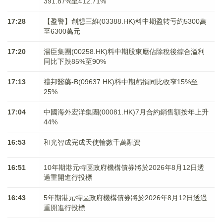
391.87%至412.71%
17:28
【盈警】創想三維(03388.HK)料中期盈转亏約5300萬
至6300萬元
17:20
湯臣集團(00258.HK)料中期股東應佔除稅後綜合溢利
同比下跌85%至90%
17:13
禮邦醫藥-B(09637.HK)料中期虧損同比收窄15%至
25%
17:04
中國海外宏洋集團(00081.HK)7月合約銷售額按年上升
44%
16:53
和光智成完成天使輪數千萬融資
16:51
10年期港元特區政府機構債券將於2026年8月12日透
過重開進行投標
16:43
5年期港元特區政府機構債券將於2026年8月12日透過
重開進行投標