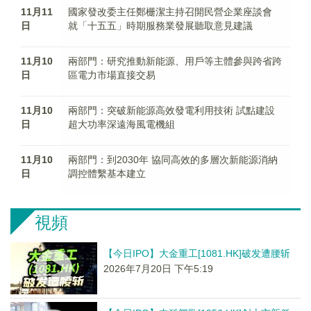
11月11
國家發改委主任鄭栅潔主持召開民營企業座談會
日
就「十五五」時期服務業發展聽取意見建議
11月10
兩部門：研究推動新能源、用戶等主體參與跨省跨
日
區電力市場直接交易
11月10
兩部門：突破新能源高效發電利用技術 試點建設
日
超大功率深遠海風電機組
11月10
兩部門：到2030年 協同高效的多層次新能源消納
日
調控體繫基本建立
視頻
【今日IPO】大金重工[1081.HK]破发遭腰斩
2026年7月20日 下午5:19