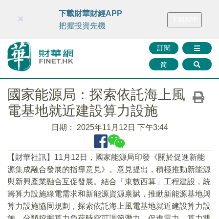
財華智庫網
FINTV
FINMETA
財華證券
媒體矩陣
下載財華財經APP
×
下載APP
智庫沙龍
聯絡我們
把握投資先機
訂閱
简
國家能源局：探索依託海上風
電基地就近建設算力設施
日期：
2025年11月12日 下午3:44
【財華社訊】11月12日，國家能源局印發《關於促進新能
源集成融合發展的指導意見》。意見提出，積極推動新能源
與新興產業融合互促發展。結合「東數西算」工程建設，統
籌算力設施綠電需求和新能源資源禀賦，推動新能源基地與
算力設施協同規劃，探索依託海上風電基地就近建設算力設
施。分類挖掘算力負荷時空可調節潛力，促進電力、算力雙