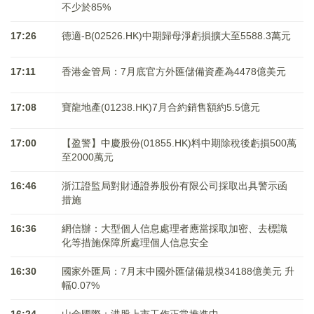
不少於85%
17:26
德適-B(02526.HK)中期歸母淨虧損擴大至5588.3萬元
17:11
香港金管局：7月底官方外匯儲備資產為4478億美元
17:08
寶龍地產(01238.HK)7月合約銷售額約5.5億元
17:00
【盈警】中慶股份(01855.HK)料中期除稅後虧損500萬
至2000萬元
16:46
浙江證監局對財通證券股份有限公司採取出具警示函
措施
16:36
網信辦：大型個人信息處理者應當採取加密、去標識
化等措施保障所處理個人信息安全
16:30
國家外匯局：7月末中國外匯儲備規模34188億美元 升
幅0.07%