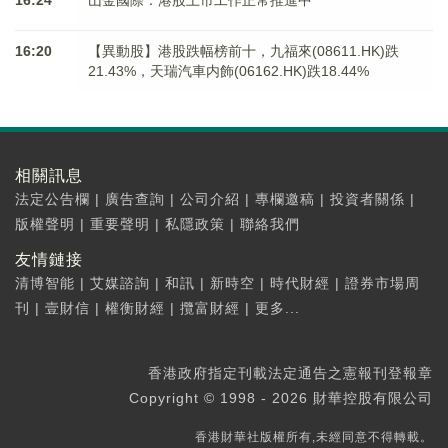
16:24
山金國際：港股上市工作正常推進中
16:20
【異動股】港股跌幅榜前十，九福來(08611.HK)跌
21.43%，天瑞汽車内飾(06162.HK)跌18.44%
相關訊息
法定公告欄
|
廣告查詢
|
公司介紹
|
專欄邀稿
|
投資者關係
|
版權聲明
|
重要聲明
|
私隱政策
|
聯絡我們
友情鏈接
清博智能
|
艾媒諮詢
|
和訊
|
新時空
|
時代財經
|
證券市場周
刊
|
壹財信
|
權衡財經
|
攬富財經
|
更多...
香港政府指定刊載法定通告之憲報刊登報章
Copyright © 1998 - 2026 財華控股有限公司
香港財華社版權所有,未經同意不得轉載。