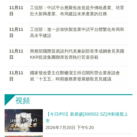
11月11
工信部：中試平台應聚焦改造提升傳統產業、培育
日
壯大新興產業、布局建設未來產業的任務
11月11
工信部：進一步加快製造業中試平台體繫化布局和
日
高水平建設
11月11
商務部國際貿易談判代表兼副部長李成鋼會見美國
日
KKR投資集團聯席首席執行官裴容範
11月11
國家發改委主任鄭栅潔主持召開民營企業座談會
日
就「十五五」時期服務業發展聽取意見建議
視頻
【今日IPO】新易盛[300502.SZ]冲刺港股上
市
2026年7月20日 下午5:20