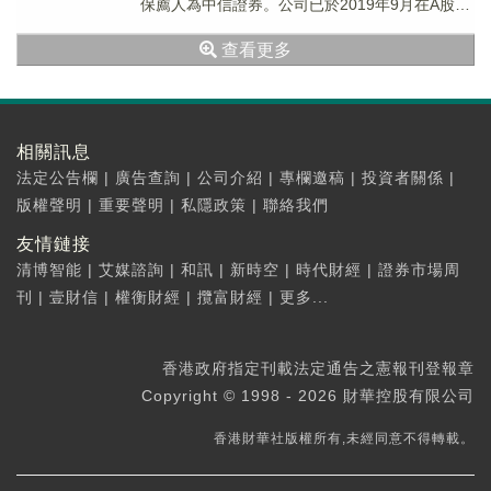
保薦人為中信證券。公司已於2019年9月在A股科
創板上市，股票代碼688036，截至6...
查看更多
相關訊息
法定公告欄
|
廣告查詢
|
公司介紹
|
專欄邀稿
|
投資者關係
|
版權聲明
|
重要聲明
|
私隱政策
|
聯絡我們
友情鏈接
清博智能
|
艾媒諮詢
|
和訊
|
新時空
|
時代財經
|
證券市場周
刊
|
壹財信
|
權衡財經
|
攬富財經
|
更多...
香港政府指定刊載法定通告之憲報刊登報章
Copyright © 1998 - 2026 財華控股有限公司
香港財華社版權所有,未經同意不得轉載。