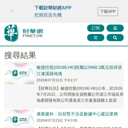
財華智庫網
FINTV
FINMETA
財華證券
媒體矩陣
下載財華財經APP
×
下載APP
智庫沙龍
聯絡我們
把握投資先機
訂閱
简
搜尋結果
敏捷控股(00186.HK)附屬以9468.3萬元投得湛
江遂溪縣地塊
2026年07月31日 下午2:27
【財華社訊】敏捷控股(00186.HK)公布，於2026
年7月20日，公司間接全資附屬公司湛江市瑞辰房
地產開發有限公司通過湛江市遂溪縣國土資源局
舉辦的掛牌出讓活動，成功投得一幅位...
廣東建科：目前暫不涉及數據中心建設業務
2026年07月23日 下午3:50