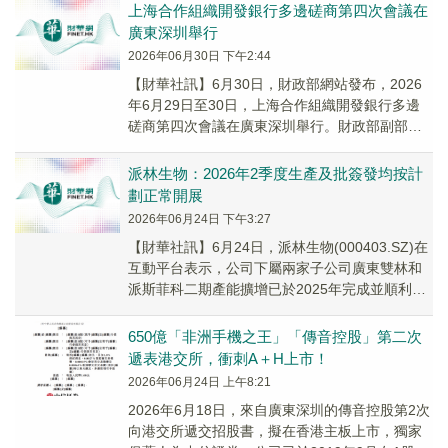
上海合作組織開發銀行多邊磋商第四次會議在
廣東深圳舉行
2026年06月30日 下午2:44
【財華社訊】6月30日，財政部網站發布，2026
年6月29日至30日，上海合作組織開發銀行多邊
磋商第四次會議在廣東深圳舉行。財政部副部長
廖岷與吉爾吉斯斯坦財政部副部長阿克若洛夫
共...
派林生物：2026年2季度生產及批簽發均按計
劃正常開展
2026年06月24日 下午3:27
【財華社訊】6月24日，派林生物(000403.SZ)在
互動平台表示，公司下屬兩家子公司廣東雙林和
派斯菲科二期產能擴增已於2025年完成並順利投
產，公司2026年2季度生產及批簽...
650億「非洲手機之王」「傳音控股」第二次
遞表港交所，衝刺A＋H上市！
2026年06月24日 上午8:21
2026年6月18日，來自廣東深圳的傳音控股第2次
向港交所遞交招股書，擬在香港主板上市，獨家