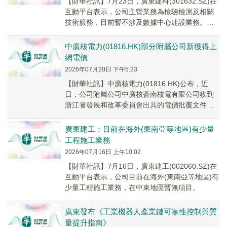
【財華社訊】7月23日，廣東建科(301632.SZ)在
互動平台表示，公司主營業務為檢驗檢測及相關
技術服務，目前暫不涉及數據中心建設業務。公
司關注建築科技數據要素市場化配置、數據...
中廣核電力(01816.HK)部分附屬公司新獲得上
網電價
2026年07月20日 下午5:33
【財華社訊】中廣核電力(01816.HK)公布，近
日，公司附屬公司中廣核蒼南核電有限公司收到
浙江省發展和改革委員會出具的電價批覆文件。
根據該文件，蒼南1號、2號機組商運期間的上
網...
廣東建工：目前在海外(東南亞等地區)有少量
工程施工業務
2026年07月16日 上午10:02
【財華社訊】7月16日，廣東建工(002060.SZ)在
互動平台表示，公司目前在海外(東南亞等地區)有
少量工程施工業務，在中東地區暫無項目。
廣東發布《工業機器人產業鏈可靠性控制與質
量提升指南》