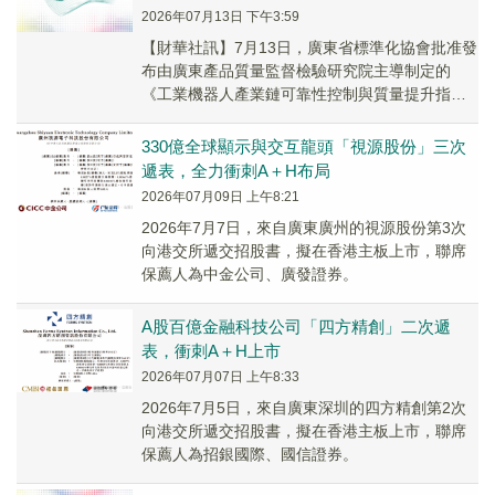
2026年07月13日 下午3:59
【財華社訊】7月13日，廣東省標準化協會批准發
布由廣東產品質量監督檢驗研究院主導制定的
《工業機器人產業鏈可靠性控制與質量提升指
南》(T/GDBX 136—2026)團體標準，該標...
330億全球顯示與交互龍頭「視源股份」三次
遞表，全力衝刺A＋H布局
2026年07月09日 上午8:21
2026年7月7日，來自廣東廣州的視源股份第3次
向港交所遞交招股書，擬在香港主板上市，聯席
保薦人為中金公司、廣發證券。
A股百億金融科技公司「四方精創」二次遞
表，衝刺A＋H上市
2026年07月07日 上午8:33
2026年7月5日，來自廣東深圳的四方精創第2次
向港交所遞交招股書，擬在香港主板上市，聯席
保薦人為招銀國際、國信證券。