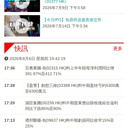
（01377.HK）
2026年7月9日 下午3:58
【今日IPO】知原药业递表港交所
2026年7月14日 下午3:34
快訊
更多
2026年8月6日 星期四 19:42:19
17:36
百奧賽圖-B(02315.HK)料上半年歸母淨利潤同比增
391.87%至412.71%
17:28
【盈警】創想三維(03388.HK)料中期盈转亏約5300萬
至6300萬元
17:20
湯臣集團(00258.HK)料中期股東應佔除稅後綜合溢利
同比下跌85%至90%
17:13
禮邦醫藥-B(09637.HK)料中期虧損同比收窄15%至
25%