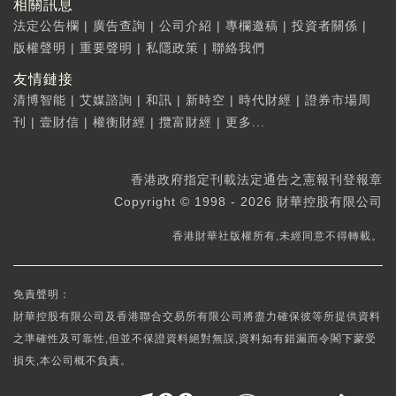
相關訊息
法定公告欄
|
廣告查詢
|
公司介紹
|
專欄邀稿
|
投資者關係
|
版權聲明
|
重要聲明
|
私隱政策
|
聯絡我們
友情鏈接
清博智能
|
艾媒諮詢
|
和訊
|
新時空
|
時代財經
|
證券市場周
刊
|
壹財信
|
權衡財經
|
攬富財經
|
更多...
香港政府指定刊載法定通告之憲報刊登報章
Copyright © 1998 - 2026 財華控股有限公司
香港財華社版權所有,未經同意不得轉載。
免責聲明：
財華控股有限公司及香港聯合交易所有限公司將盡力確保彼等所提供資料
之準確性及可靠性,但並不保證資料絕對無誤,資料如有錯漏而令閣下蒙受
損失,本公司概不負責。