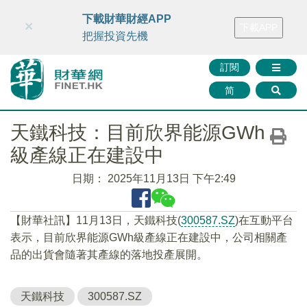
財華智庫網
FINTV
FINMETA
財華證券
媒體矩陣
下載財華財經APP
×
下載APP
智庫沙龍
聯絡我們
把握投資先機
訂閱
简
天鐵科技：目前欣界能源GWh
級產線正在建設中
日期：
2025年11月13日 下午2:49
【財華社訊】11月13日，天鐵科技(
300587.SZ
)在互動平台
表示，目前欣界能源GWh級產線正在建設中，公司相關產
品的出貨會隨著其產線的落地投產展開。
天鐵科技
300587.SZ