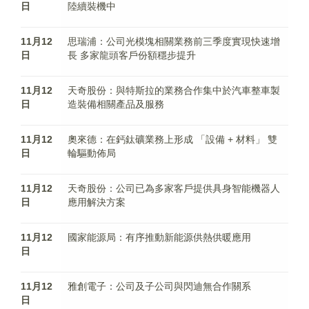
日
陸續裝機中
11月12
思瑞浦：公司光模塊相關業務前三季度實現快速增
日
長 多家龍頭客戶份額穩步提升
11月12
天奇股份：與特斯拉的業務合作集中於汽車整車製
日
造裝備相關產品及服務
11月12
奧來德：在鈣鈦礦業務上形成 「設備 + 材料」 雙
日
輪驅動佈局
11月12
天奇股份：公司已為多家客戶提供具身智能機器人
日
應用解決方案
11月12
國家能源局：有序推動新能源供熱供暖應用
日
11月12
雅創電子：公司及子公司與閃迪無合作關系
日