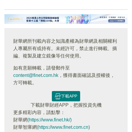
財華網所刊載內容之知識產權為財華網及相關權利
人專屬所有或持有。未經許可，禁止進行轉載、摘
編、複製及建立鏡像等任何使用。
如有意願轉載，請發郵件至
content@finet.com.hk
，獲得書面確認及授權後，
方可轉載。
下載APP
下載財華財經APP，把握投資先機
更多精彩内容，請點擊：
財華網
(https://www.finet.hk/)
財華智庫網
(https://www.finet.com.cn)