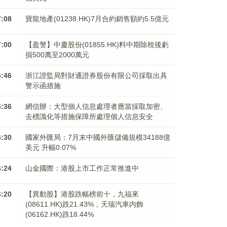
7:08
寶龍地產(01238.HK)7月合約銷售額約5.5億元
7:00
【盈警】中慶股份(01855.HK)料中期除稅後虧
損500萬至2000萬元
6:46
浙江證監局對財通證券股份有限公司採取出具
警示函措施
6:36
網信辦：大型個人信息處理者應當採取加密、
去標識化等措施保障所處理個人信息安全
6:30
國家外匯局：7月末中國外匯儲備規模34188億
美元 升幅0.07%
6:24
山金國際：港股上市工作正常推進中
6:20
【異動股】港股跌幅榜前十，九福來
(08611.HK)跌21.43%，天瑞汽車内飾
(06162.HK)跌18.44%