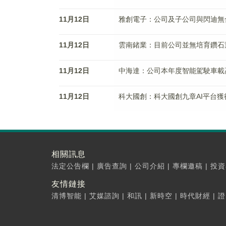
11月12日
雅創電子：公司及子公司與閃迪無
11月12日
雲南鍺業：目前公司並無培育鑽石
11月12日
中海達：公司本年度智能駕駛車載
11月12日
科大國創：科大國創九章AI平台
相關訊息
法定公告欄
|
廣告查詢
|
公司介紹
|
專欄邀稿
|
投資
友情鏈接
清博智能
|
艾媒諮詢
|
和訊
|
新時空
|
時代財經
|
證