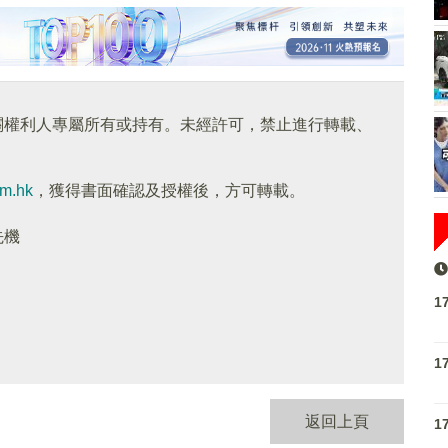
關權利人專屬所有或持有。未經許可，禁止進行轉載、
om.hk
，獲得書面確認及授權後，方可轉載。
先機
1
1
返回上頁
1