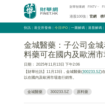
財華智庫網
FINTV
F
港股100強
官網
榜
快訊
港交所發佈
今日IPO
一圖解碼
港股解碼
金城醫藥：子公司金城
料藥可在國内及歐洲市
日期：
2025年11月13日 下午2:06
【財華社訊】11月13日，金城醫藥(
300233.SZ
)
以在國内及歐洲市場進行銷售。
金城醫藥
300233.SZ
原料藥