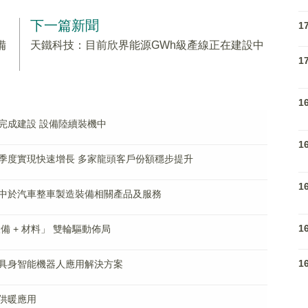
下一篇新聞
1
備
天鐵科技：目前欣界能源GWh級產線正在建設中
1
1
完成建設 設備陸續裝機中
1
季度實現快速增長 多家龍頭客戶份額穩步提升
1
中於汽車整車製造裝備相關產品及服務
1
 + 材料」 雙輪驅動佈局
1
具身智能機器人應用解決方案
供暖應用