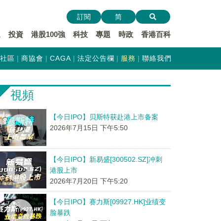
訂閱
简
遞
投資
港股100強
科技
專題
時政
香港百科
社區
商協會
CAGA
法定公告欄
服務
聯絡我們
視頻
【今日IPO】贝斯特获赴港上市备案
2026年7月15日 下午5:50
【今日IPO】新易盛[300502.SZ]冲刺
港股上市
2026年7月20日 下午5:20
【今日IPO】赛力斯[09927.HK]业绩变
脸暴跌