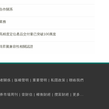
合作關系
業務
高精度定位產品交付量已突破100萬套
獲得昇騰兼容性相關認證
者關係
|
版權聲明
|
重要聲明
|
私隱政策
|
聯絡我們
券市場周刊
|
壹財信
|
權衡財經
|
攬富財經
|
更多...