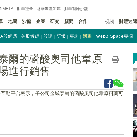
INMETA
財華證券
財華
媒體矩陣
財華
智庫沙龍
單
地圖
沙龍
企業
研究
顧問
合作
視頻
財經速
A股解碼
美股解碼
股評
研報
專訪
活動
Web3 Space專欄
泰爾的磷酸奧司他韋原
場進行銷售
在互動平台表示，子公司金城泰爾的磷酸奧司他韋原料藥可