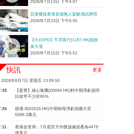
2026年7月13日 下午4:07
百度獲批香港首個無人駕駛測試牌照
2026年7月23日 下午5:55
【今日IPO】可孚医疗[1187.HK]迎政
策大涨
2026年7月15日 下午5:51
快訊
更多
2026年8月7日 星期五 13:09:51
7:35
【盈警】綠心集團(00094.HK)料中期淨虧損同
比收窄不少於85%
7:26
德適-B(02526.HK)中期歸母淨虧損擴大至
5588.3萬元
7:11
香港金管局：7月底官方外匯儲備資產為4478
億美元