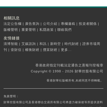
相關訊息
法定公告欄
|
廣告查詢
|
公司介紹
|
專欄邀稿
|
投資者關係
|
版權聲明
|
重要聲明
|
私隱政策
|
聯絡我們
友情鏈接
清博智能
|
艾媒諮詢
|
和訊
|
新時空
|
時代財經
|
證券市場周
刊
|
壹財信
|
權衡財經
|
攬富財經
|
更多...
香港政府指定刊載法定通告之憲報刊登報章
Copyright © 1998 - 2026 財華控股有限公司
香港財華社版權所有,未經同意不得轉載。
免責聲明：
財華控股有限公司及香港聯合交易所有限公司將盡力確保彼等所提供資料