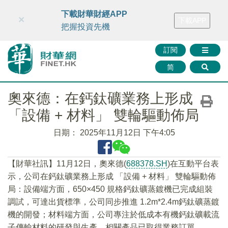
財華智庫網
FINTV
FINMETA
財華證券
媒體矩陣
下載財華財經APP
×
下載APP
智庫沙龍
聯絡我們
把握投資先機
訂閱
简
奧來德：在鈣鈦礦業務上形成
「設備 + 材料」 雙輪驅動佈局
日期：
2025年11月12日 下午4:05
【財華社訊】11月12日，奧來德(
688378.SH
)在互動平台表
示，公司在鈣鈦礦業務上形成 「設備 + 材料」 雙輪驅動佈
局：設備端方面，650×450 規格鈣鈦礦蒸鍍機已完成組裝
調試，可達出貨標準，公司同步推進 1.2m*2.4m鈣鈦礦蒸鍍
機的開發；材料端方面，公司專注於低成本有機鈣鈦礦載流
子傳輸材料的研發與生產，相關產品已取得業務訂單。