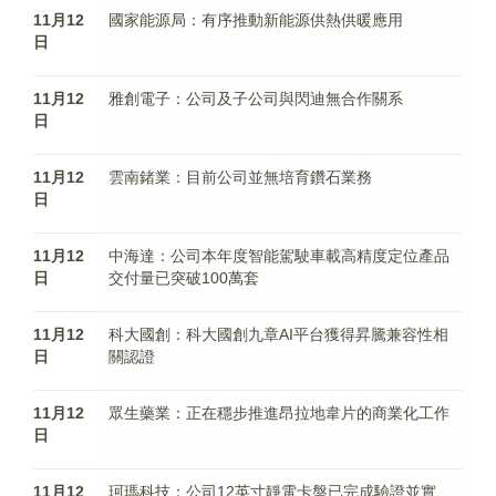
11月12
國家能源局：有序推動新能源供熱供暖應用
日
11月12
雅創電子：公司及子公司與閃迪無合作關系
日
11月12
雲南鍺業：目前公司並無培育鑽石業務
日
11月12
中海達：公司本年度智能駕駛車載高精度定位產品
日
交付量已突破100萬套
11月12
科大國創：科大國創九章AI平台獲得昇騰兼容性相
日
關認證
11月12
眾生藥業：正在穩步推進昂拉地韋片的商業化工作
日
11月12
珂瑪科技：公司12英寸靜電卡盤已完成驗證並實