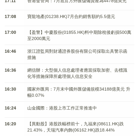
17:11
香港金管局：7月底官方外匯儲備資產為4478億美元
17:08
寶龍地產(01238.HK)7月合約銷售額約5.5億元
17:00
【盈警】中慶股份(01855.HK)料中期除稅後虧損500萬
至2000萬元
16:46
浙江證監局對財通證券股份有限公司採取出具警示函
措施
16:36
網信辦：大型個人信息處理者應當採取加密、去標識
化等措施保障所處理個人信息安全
16:30
國家外匯局：7月末中國外匯儲備規模34188億美元 升
幅0.07%
16:24
山金國際：港股上市工作正常推進中
16:20
【異動股】港股跌幅榜前十，九福來(08611.HK)跌
21.43%，天瑞汽車内飾(06162.HK)跌18.44%