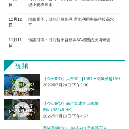
日
現小規模量產
11月12
順絡電子：目前訂單飽滿 產能利用率保持較高水
日
平
11月11
佳訊飛鴻：目前暫未啓動與6G相關的技術研發
日
視頻
【今日IPO】大金重工[1081.HK]飙涨超19%
2026年7月24日 下午5:36
【今日IPO】晶合集成首日涨超
8%（02249.HK）
2026年7月10日 下午4:57
香港寬頻推出一站式AI企業服務平台