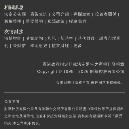
相關訊息
法定公告欄
|
廣告查詢
|
公司介紹
|
專欄邀稿
|
投資者關係
|
版權聲明
|
重要聲明
|
私隱政策
|
聯絡我們
友情鏈接
清博智能
|
艾媒諮詢
|
和訊
|
新時空
|
時代財經
|
證券市場周
刊
|
壹財信
|
權衡財經
|
攬富財經
|
更多...
香港政府指定刊載法定通告之憲報刊登報章
Copyright © 1998 - 2026 財華控股有限公司
香港財華社版權所有,未經同意不得轉載。
免責聲明：
財華控股有限公司及香港聯合交易所有限公司將盡力確保彼等所提供資料
之準確性及可靠性,但並不保證資料絕對無誤,資料如有錯漏而令閣下蒙受
損失,本公司概不負責。