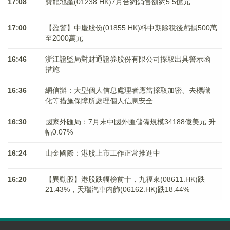
17:08
寶龍地產(01238.HK)7月合約銷售額約5.5億元
17:00
【盈警】中慶股份(01855.HK)料中期除稅後虧損500萬
至2000萬元
16:46
浙江證監局對財通證券股份有限公司採取出具警示函
措施
16:36
網信辦：大型個人信息處理者應當採取加密、去標識
化等措施保障所處理個人信息安全
16:30
國家外匯局：7月末中國外匯儲備規模34188億美元 升
幅0.07%
16:24
山金國際：港股上市工作正常推進中
16:20
【異動股】港股跌幅榜前十，九福來(08611.HK)跌
21.43%，天瑞汽車内飾(06162.HK)跌18.44%