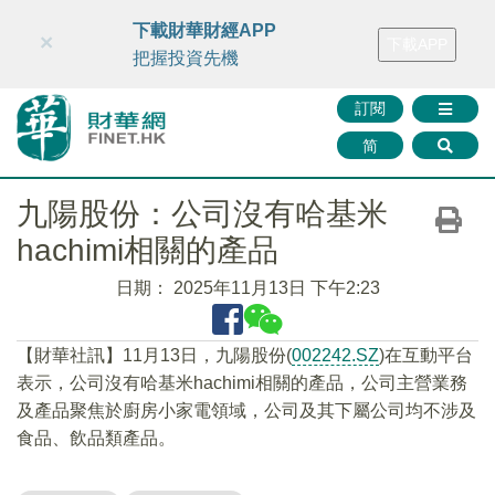
財華智庫網
FINTV
FINMETA
財華證券
媒體矩陣
下載財華財經APP
×
下載APP
智庫沙龍
聯絡我們
把握投資先機
訂閱
简
九陽股份：公司沒有哈基米
hachimi相關的產品
日期：
2025年11月13日 下午2:23
【財華社訊】11月13日，九陽股份(
002242.SZ
)在互動平台
表示，公司沒有哈基米hachimi相關的產品，公司主營業務
及產品聚焦於廚房小家電領域，公司及其下屬公司均不涉及
食品、飲品類產品。