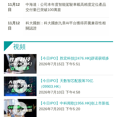
11月12
中海達：公司本年度智能駕駛車載高精度定位產品
日
交付量已突破100萬套
11月12
科大國創：科大國創九章AI平台獲得昇騰兼容性相
日
關認證
視頻
【今日IPO】胜宏科技[2476.HK]辟谣获唱多
2026年7月15日 下午5:51
【今日IPO】天数智芯配股筹70亿
（09903.HK）
2026年7月10日 下午4:58
【今日IPO】中科闻歌[1956.HK]创上市新低
2026年7月20日 下午5:20