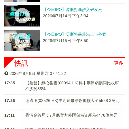
【今日IPO】港股打新步入破发潮
2026年7月14日 下午3:34
【今日IPO】贝斯特获赴港上市备案
2026年7月15日 下午5:50
快訊
更多
2026年8月8日 星期六 07:41:32
17:35
【盈警】綠心集團(00094.HK)料中期淨虧損同比收窄
不少於85%
17:26
德適-B(02526.HK)中期歸母淨虧損擴大至5588.3萬元
17:11
香港金管局：7月底官方外匯儲備資產為4478億美元