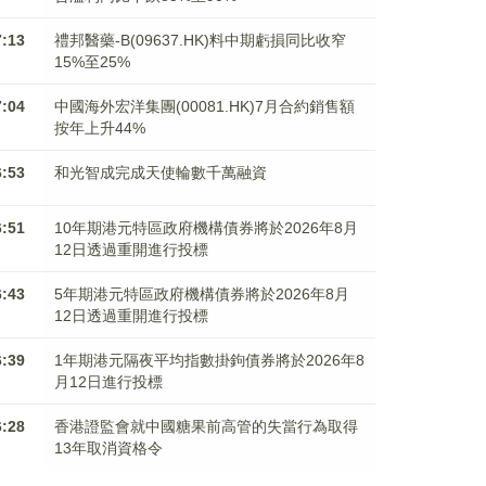
7:13
禮邦醫藥-B(09637.HK)料中期虧損同比收窄
15%至25%
7:04
中國海外宏洋集團(00081.HK)7月合約銷售額
按年上升44%
6:53
和光智成完成天使輪數千萬融資
6:51
10年期港元特區政府機構債券將於2026年8月
12日透過重開進行投標
6:43
5年期港元特區政府機構債券將於2026年8月
12日透過重開進行投標
6:39
1年期港元隔夜平均指數掛鉤債券將於2026年8
月12日進行投標
6:28
香港證監會就中國糖果前高管的失當行為取得
13年取消資格令