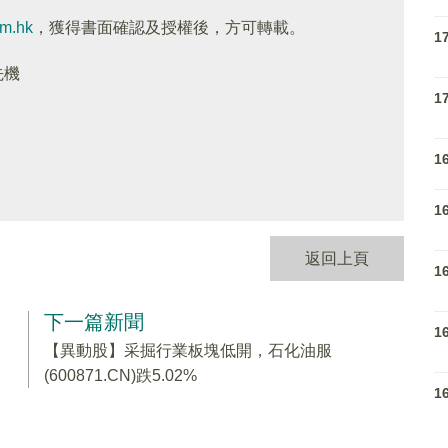
om.hk
，獲得書面確認及授權後，方可轉載。
1
先機
1
1
1
返回上頁
1
下一篇新聞
1
【異動股】采掘行業板塊低開，石化油服
(600871.CN)跌5.02%
1