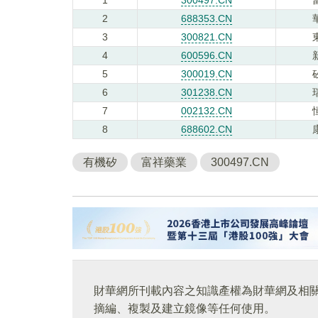
2
688353.CN
3
300821.CN
4
600596.CN
5
300019.CN
6
301238.CN
7
002132.CN
8
688602.CN
有機矽
富祥藥業
300497.CN
財華網所刊載內容之知識產權為財華網及相
摘編、複製及建立鏡像等任何使用。