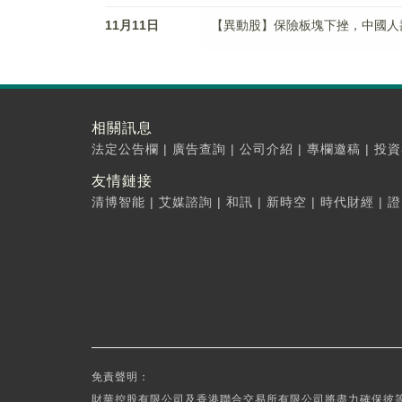
11月11日
【異動股】保險板塊下挫，中國人壽(60
相關訊息
法定公告欄
|
廣告查詢
|
公司介紹
|
專欄邀稿
|
投資
友情鏈接
清博智能
|
艾媒諮詢
|
和訊
|
新時空
|
時代財經
|
證
免責聲明：
財華控股有限公司及香港聯合交易所有限公司將盡力確保彼等