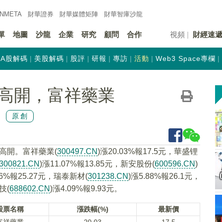
INMETA
財華證券
財華
媒體矩陣
財華
智庫沙龍
單
地圖
沙龍
企業
研究
顧問
合作
視頻
財經速
A股解碼
美股解碼
股評
研報
專訪
活動
Web3 Space專欄
高開，富祥藥業
原創
高開。富祥藥業(
300497.CN
)漲20.03%報17.5元，華盛锂
300821.CN
)漲11.07%報13.85元，新安股份(
600596.CN
)
36%報25.27元，瑞泰新材(
301238.CN
)漲5.88%報26.1元，
技(
688602.CN
)漲4.09%報9.93元。
股票名稱
漲跌幅(%)
最新價
富祥藥業
20.03
17.5