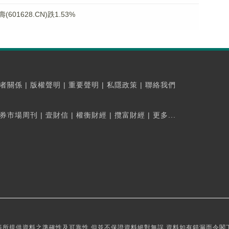
1628.CN)跌1.53%
者關係
|
版權聲明
|
重要聲明
|
私隱政策
|
聯絡我們
券市場周刊
|
壹財信
|
權衡財經
|
攬富財經
|
更多...
所提供資料之準確性及可靠性,但並不保證資料絕對無誤,資料如有錯漏而令閣