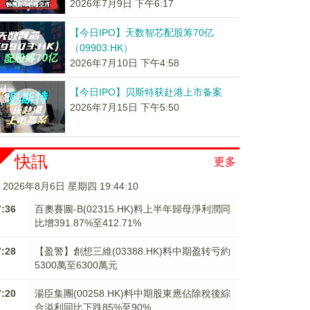
2026年7月9日 下午6:17
【今日IPO】天数智芯配股筹70亿
（09903.HK）
2026年7月10日 下午4:58
【今日IPO】贝斯特获赴港上市备案
2026年7月15日 下午5:50
快訊
更多
2026年8月6日 星期四 19:44:10
7:36
百奧賽圖-B(02315.HK)料上半年歸母淨利潤同
比增391.87%至412.71%
7:28
【盈警】創想三維(03388.HK)料中期盈转亏約
5300萬至6300萬元
7:20
湯臣集團(00258.HK)料中期股東應佔除稅後綜
合溢利同比下跌85%至90%