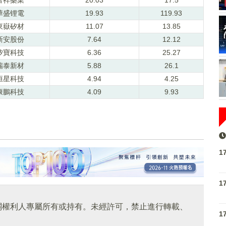
華盛锂電
19.93
119.93
東嶽矽材
11.07
13.85
新安股份
7.64
12.12
矽寶科技
6.36
25.27
瑞泰新材
5.88
26.1
恒星科技
4.94
4.25
康鵬科技
4.09
9.93
1
1
關權利人專屬所有或持有。未經許可，禁止進行轉載、
1