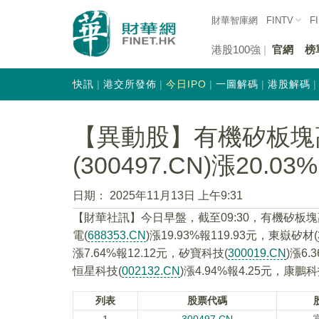
財華智庫網
FINTV
F
港股100強
官網
榜
快訊
港交所發佈
今日IPO
一圖解碼
港股解碼
【異動股】有機矽板塊
(300497.CN)漲20.03%
日期：
2025年11月13日 上午9:31
【財華社訊】今日早盤，截至09:30，有機矽板塊
電(
688353.CN
)漲19.93%報119.93元，東嶽矽材(
漲7.64%報12.12元，矽寶科技(
300019.CN
)漲6.
恒星科技(
002132.CN
)漲4.94%報4.25元，康鵬科
列表
股票代碼
1
300497.CN