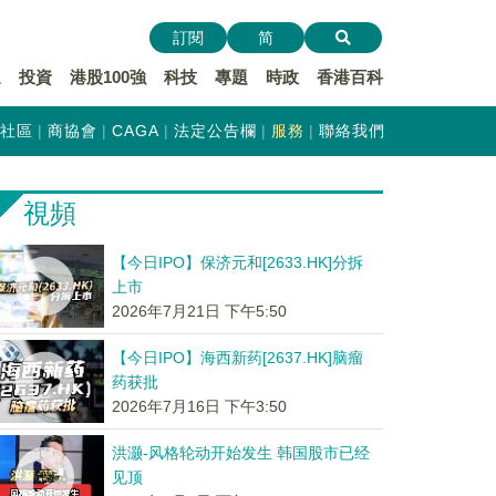
訂閱
简
遞
投資
港股100強
科技
專題
時政
香港百科
社區
商協會
CAGA
法定公告欄
服務
聯絡我們
視頻
【今日IPO】保济元和[2633.HK]分拆
上市
2026年7月21日 下午5:50
【今日IPO】海西新药[2637.HK]脑瘤
药获批
2026年7月16日 下午3:50
洪灏-风格轮动开始发生 韩国股市已经
见顶