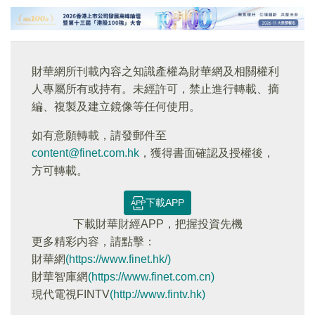
財華網所刊載內容之知識產權為財華網及相關權利
人專屬所有或持有。未經許可，禁止進行轉載、摘
編、複製及建立鏡像等任何使用。
如有意願轉載，請發郵件至
content@finet.com.hk
，獲得書面確認及授權後，
方可轉載。
下載APP
下載財華財經APP，把握投資先機
更多精彩内容，請點擊：
財華網
(https://www.finet.hk/)
財華智庫網
(https://www.finet.com.cn)
現代電視FINTV
(http://www.fintv.hk)