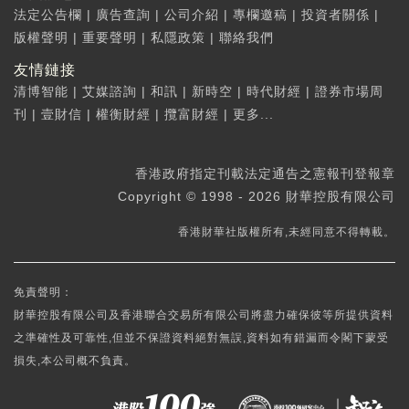
法定公告欄
|
廣告查詢
|
公司介紹
|
專欄邀稿
|
投資者關係
|
版權聲明
|
重要聲明
|
私隱政策
|
聯絡我們
友情鏈接
清博智能
|
艾媒諮詢
|
和訊
|
新時空
|
時代財經
|
證券市場周
刊
|
壹財信
|
權衡財經
|
攬富財經
|
更多...
香港政府指定刊載法定通告之憲報刊登報章
Copyright © 1998 - 2026 財華控股有限公司
香港財華社版權所有,未經同意不得轉載。
免責聲明：
財華控股有限公司及香港聯合交易所有限公司將盡力確保彼等所提供資料
之準確性及可靠性,但並不保證資料絕對無誤,資料如有錯漏而令閣下蒙受
損失,本公司概不負責。