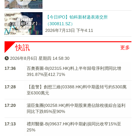
【今日IPO】铂科新材递表港交所
（300811.SZ）
2026年7月13日 下午4:11
快訊
更多
2026年8月6日 星期四 14:58:30
17:36
百奧賽圖-B(02315.HK)料上半年歸母淨利潤同比增
391.87%至412.71%
17:28
【盈警】創想三維(03388.HK)料中期盈转亏約5300萬
至6300萬元
17:20
湯臣集團(00258.HK)料中期股東應佔除稅後綜合溢利
同比下跌85%至90%
17:13
禮邦醫藥-B(09637.HK)料中期虧損同比收窄15%至
25%