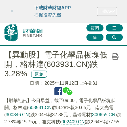
財華智庫網
FINTV
FINMETA
財華證券
媒體矩陣
下載財華財經APP
×
下載APP
智庫沙龍
聯絡我們
把握投資先機
訂閱
简
【異動股】電子化學品板塊低
開，格林達(603931.CN)跌
3.28%
原創
日期：
2025年11月12日 上午9:31
【財華社訊】今日早盤，截至09:30，電子化學品板塊低
開。格林達(
603931.CN
)跌3.28%報30.65元，南大光電
(
300346.CN
)跌3.04%報37.38元，晶瑞電材(
300655.CN
)跌
2.78%報15.75元，雅克科技(
002409.CN
)跌2.64%報77.55