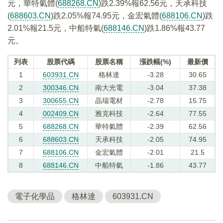
元，華特氣體(
688268.CN
)跌2.39%報62.56元，天承科技
(
688603.CN
)跌2.05%報74.95元，金宏氣體(
688106.CN
)跌
2.01%報21.5元，中船特氣(
688146.CN
)跌1.86%報43.77
元。
列表
股票代碼
股票名稱
漲跌幅(%)
最新價
1
603931.CN
格林達
-3.28
30.65
2
300346.CN
南大光電
-3.04
37.38
3
300655.CN
晶瑞電材
-2.78
15.75
4
002409.CN
雅克科技
-2.64
77.55
5
688268.CN
華特氣體
-2.39
62.56
6
688603.CN
天承科技
-2.05
74.95
7
688106.CN
金宏氣體
-2.01
21.5
8
688146.CN
中船特氣
-1.86
43.77
電子化學品
格林達
603931.CN