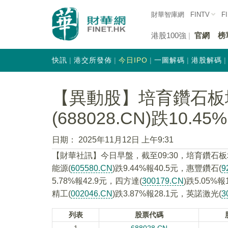
財華智庫網
FINTV
F
港股100強
官網
榜
快訊
港交所發佈
今日IPO
一圖解碼
港股解碼
【異動股】培育鑽石板
(688028.CN)跌10.45%
日期：
2025年11月12日 上午9:31
【財華社訊】今日早盤，截至09:30，培育鑽石板
能源(
605580.CN
)跌9.44%報40.5元，惠豐鑽石(
9
5.78%報42.9元，四方達(
300179.CN
)跌5.05%
精工(
002046.CN
)跌3.87%報28.1元，英諾激光(
3
列表
股票代碼
1
688028.CN