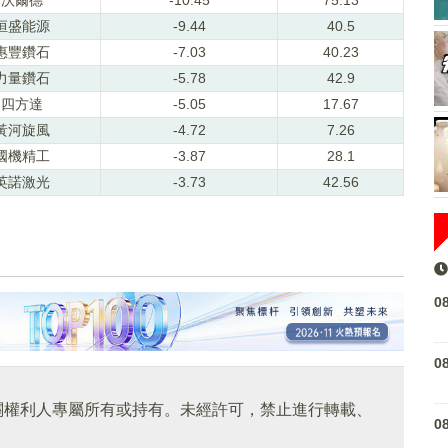
恒盛能源
-9.44
40.5
惠豐鑽石
-7.03
40.23
力量鑽石
-5.78
42.9
四方達
-5.05
17.67
黃河旋風
-4.72
7.26
國機精工
-3.87
28.1
英諾激光
-3.73
42.56
0
0
關權利人專屬所有或持有。未經許可，禁止進行轉載、
0