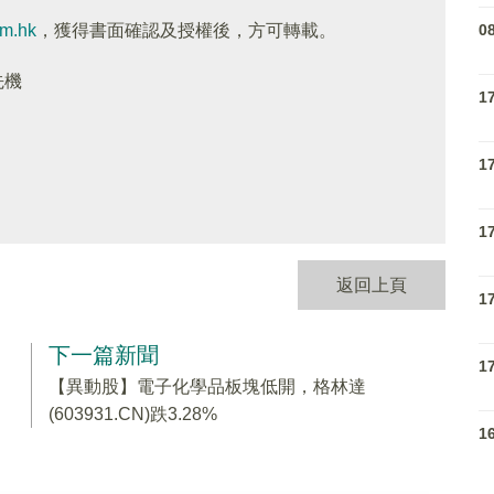
0
om.hk
，獲得書面確認及授權後，方可轉載。
先機
1
1
1
返回上頁
1
下一篇新聞
1
【異動股】電子化學品板塊低開，格林達
(603931.CN)跌3.28%
1