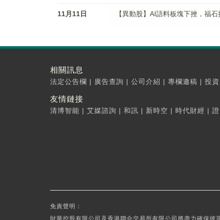
11月11日
【異動股】AI語料板塊下挫，福石控股(
相關訊息
法定公告欄
|
廣告查詢
|
公司介紹
|
專欄邀稿
|
投資
友情鏈接
清博智能
|
艾媒諮詢
|
和訊
|
新時空
|
時代財經
|
證
免責聲明：
財華控股有限公司及香港聯合交易所有限公司將盡力確保彼等