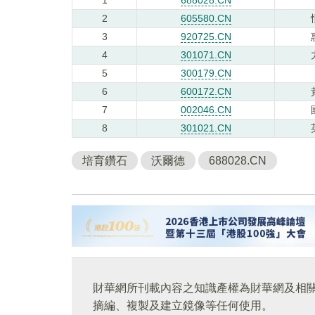
2
605580.CN
3
920725.CN
4
301071.CN
5
300179.CN
6
600172.CN
7
002046.CN
8
301021.CN
培育鑽石
沃爾德
688028.CN
財華網所刊載內容之知識產權為財華網及相
摘編、複製及建立鏡像等任何使用。