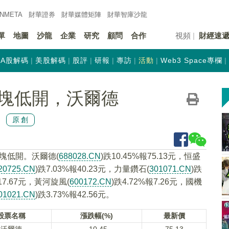
INMETA
財華證券
財華
媒體矩陣
財華
智庫沙龍
單
地圖
沙龍
企業
研究
顧問
合作
視頻
財經速
A股解碼
美股解碼
股評
研報
專訪
活動
Web3 Space專欄
塊低開，沃爾德
原創
塊低開。沃爾德(
688028.CN
)跌10.45%報75.13元，恒盛
20725.CN
)跌7.03%報40.23元，力量鑽石(
301071.CN
)跌
報17.67元，黃河旋風(
600172.CN
)跌4.72%報7.26元，國機
01021.CN
)跌3.73%報42.56元。
股票名稱
漲跌幅(%)
最新價
沃爾德
-10.45
75.13