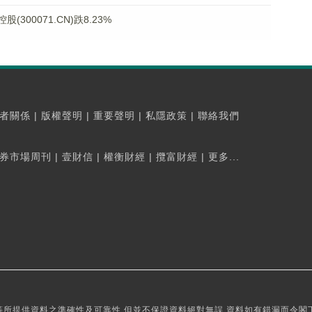
300071.CN)跌8.23%
者關係
|
版權聲明
|
重要聲明
|
私隱政策
|
聯絡我們
券市場周刊
|
壹財信
|
權衡財經
|
攬富財經
|
更多...
所提供資料之準確性及可靠性,但並不保證資料絕對無誤,資料如有錯漏而令閣