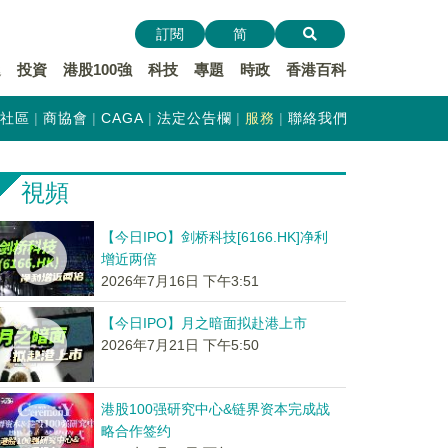
訂閱
简
遞
投資
港股100強
科技
專題
時政
香港百科
社區
商協會
CAGA
法定公告欄
服務
聯絡我們
視頻
【今日IPO】剑桥科技[6166.HK]净利
增近两倍
2026年7月16日 下午3:51
【今日IPO】月之暗面拟赴港上市
2026年7月21日 下午5:50
港股100强研究中心&链界资本完成战
略合作签约