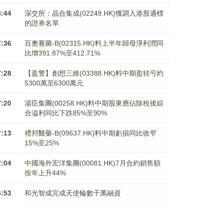
8:44
深交所：晶合集成(02249.HK)獲調入港股通標
的證券名單
7:36
百奧賽圖-B(02315.HK)料上半年歸母淨利潤同
比增391.87%至412.71%
7:28
【盈警】創想三維(03388.HK)料中期盈转亏約
5300萬至6300萬元
7:20
湯臣集團(00258.HK)料中期股東應佔除稅後綜
合溢利同比下跌85%至90%
7:13
禮邦醫藥-B(09637.HK)料中期虧損同比收窄
15%至25%
7:04
中國海外宏洋集團(00081.HK)7月合約銷售額
按年上升44%
6:53
和光智成完成天使輪數千萬融資