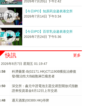
2026年7月20日 下午2:42
【今日IPO】知原药业递表港交所
2026年7月14日 下午3:34
【今日IPO】百菲乳业递表港交所
2026年7月24日 下午5:36
快訊
更多
2026年8月7日 星期五 01:19:47
8:58
科濟藥業-B(02171.HK)CT1190B獲批治療復
發/難治性大B細胞淋巴瘤患者
8:50
深交所：鑫元中證電池主題交易型開放式指數
證券投資基金8月12日上市交易
8:48
通天酒業(00389.HK)停牌